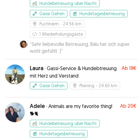
Hundebetreuung über Nacht
Gassi Gehen
Hundetagesbetreuung
Puchheim
- 24.56 km
1
Wiederholungsgäste
“
Sehr liebevolle Betreuung, Balu hat sich super
wohl gefühlt :)
”
Laura
Ab
18€
·
Gassi-Service & Hundebtreuung
mit Herz und Verstand
Gassi Gehen
Pliening
- 24.60 km
Adele
Ab
20€
·
Animals are my favorite thing!
🐕🐈
Hundebetreuung über Nacht
Hundetagesbetreuung