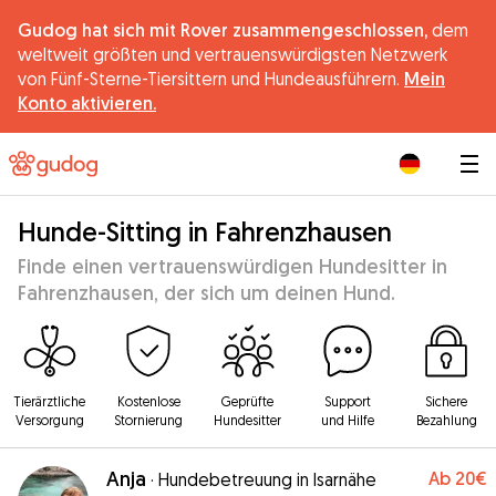
Gudog hat sich mit Rover zusammengeschlossen,
dem
weltweit größten und vertrauenswürdigsten Netzwerk
von Fünf-Sterne-Tiersittern und Hundeausführern.
Mein
Konto aktivieren.
|
Hunde-Sitting in Fahrenzhausen
Finde einen vertrauenswürdigen Hundesitter in
Fahrenzhausen, der sich um deinen Hund.
Tierärztliche
Kostenlose
Geprüfte
Support
Sichere
Versorgung
Stornierung
Hundesitter
und Hilfe
Bezahlung
Anja
Ab
20€
·
Hundebetreuung in Isarnähe