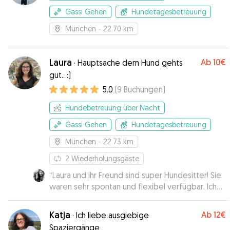
Gassi Gehen
Hundetagesbetreuung
München
- 22.70 km
Laura
Ab
10€
·
Hauptsache dem Hund gehts
gut.. :)
5.0
(
9
Buchungen
)
Hundebetreuung über Nacht
Gassi Gehen
Hundetagesbetreuung
München
- 22.73 km
2
Wiederholungsgäste
“
Laura und ihr Freund sind super Hundesitter! Sie
waren sehr spontan und flexibel verfügbar. Ich
hatte sofort ein gutes Gefühl und Kuro hat sich
auch sehr wohl gefühlt.
”
Katja
Ab
12€
·
Ich liebe ausgiebige
Spaziergänge