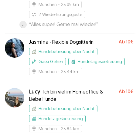
München
- 23.09 km
2
Wiederholungsgäste
“
Alles super! Gerne mal wieder!
”
Jasmina
Ab
10€
·
Flexible Dogsitterin
Hundebetreuung über Nacht
Gassi Gehen
Hundetagesbetreuung
München
- 23.44 km
Lucy
Ab
10€
·
Ich bin viel im Homeoffice &
Liebe Hunde
Hundebetreuung über Nacht
Hundetagesbetreuung
München
- 23.84 km