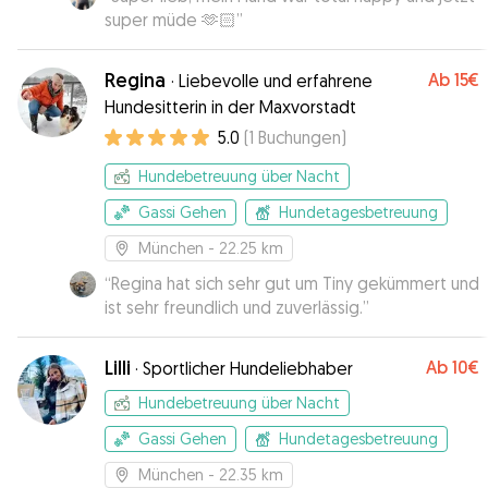
super müde 🫶🏻
”
Regina
Ab
15€
·
Liebevolle und erfahrene
Hundesitterin in der Maxvorstadt
5.0
(
1
Buchungen
)
Hundebetreuung über Nacht
Gassi Gehen
Hundetagesbetreuung
München
- 22.25 km
“
Regina hat sich sehr gut um Tiny gekümmert und
ist sehr freundlich und zuverlässig.
”
Lilli
Ab
10€
·
Sportlicher Hundeliebhaber
Hundebetreuung über Nacht
Gassi Gehen
Hundetagesbetreuung
München
- 22.35 km