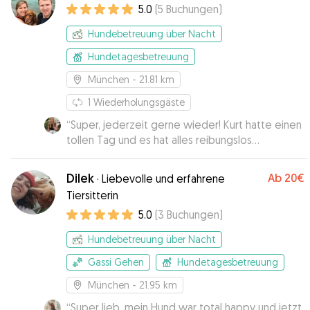
5.0
(
5
Buchungen
)
Hundebetreuung über Nacht
Hundetagesbetreuung
München
- 21.81 km
1
Wiederholungsgäste
“
Super, jederzeit gerne wieder! Kurt hatte einen
tollen Tag und es hat alles reibungslos
geklappt.
”
Dilek
Ab
20€
·
Liebevolle und erfahrene
Tiersitterin
5.0
(
3
Buchungen
)
Hundebetreuung über Nacht
Gassi Gehen
Hundetagesbetreuung
München
- 21.95 km
“
Super lieb, mein Hund war total happy und jetzt