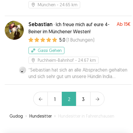
München
- 24.65 km
Sebastian
Ab
15€
·
Ich freue mich auf eure 4-
Beiner im Münchener Westen!
5.0
(
1
Buchungen
)
Gassi Gehen
Puchheim-Bahnhof
- 24.67 km
“
Sebastian hat sich an alle Absprachen gehalten
und sich sehr gut um unsere Hündin India
gekümmert. Da India nicht ganz einfach ist, haben
wir uns vorab getroffen und Sebastian hat meine
Tipps und Wünsche sehr gut angenommen und
1
2
3
umgesetzt. Dementsprechend hatte ich ein sehr
gutes Gefühl, als er mit ihr spazieren war. Vielen
Dank für deine zuverlässige und liebevolle
Gudog
»
Hundesitter
»
Hundesitter in Fahrenzhausen
Unterstützung!
”