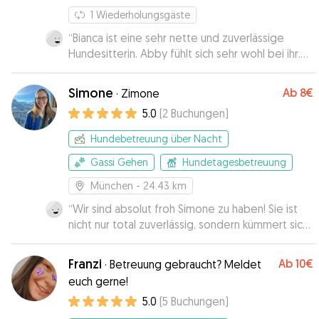
1
Wiederholungsgäste
“
Bianca ist eine sehr nette und zuverlässige
Hundesitterin. Abby fühlt sich sehr wohl bei ihr.
Vielen Dank für die gute Betreuung.
”
Simone
Ab
8€
·
Zimone
5.0
(
2
Buchungen
)
Hundebetreuung über Nacht
Gassi Gehen
Hundetagesbetreuung
München
- 24.43 km
“
Wir sind absolut froh Simone zu haben! Sie ist
nicht nur total zuverlässig, sondern kümmert sich
auch liebevoll um meine Hündin. Ausgiebige
Spaziergänge und eine Rundumversorgung ist
Franzi
Ab
10€
·
Betreuung gebraucht? Meldet
garantiert ☺️ außerdem bekomme ich
euch gerne!
regelmäßige Foto Updates, über die ich mich
5.0
(
5
Buchungen
)
immer sehr freue.
”