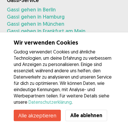
Gassi-Service
Gassi gehen in Berlin
Gassi gehen in Hamburg
Gassi gehen in München
Gassi gehen in Frankfurt am Main
Gassi gehen in Köln
Wir verwenden Cookies
Gassi gehen in Leipzig
Gudog verwendet Cookies und ähnliche
Gassi gehen in Nürnberg
Technologien, um deine Erfahrung zu verbessern
Gassi gehen in Hannover
und Anzeigen zu personalisieren. Einige sind
Gassi gehen in Düsseldorf
essenziell, während andere uns helfen, den
Gassi gehen in Münster
Datenverkehr zu analysieren und unseren Service
für dich zu optimieren. Wir können Daten, wie
Hundetagesbetreuung
eindeutige Kennungen, mit Analyse- und
Hundetagesbetreuung in Berlin
Werbepartnern teilen. Für weitere Details siehe
Hundetagesbetreuung in Hamburg
unsere
Datenschutzerklärung
.
Hundetagesbetreuung in München
Alle ablehnen
Alle akzeptieren
Hundetagesbetreuung in Frankfurt am Main
Hundetagesbetreuung in Köln