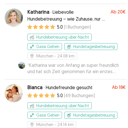
Katharina
Ab
20€
·
Liebevolle
Hundebetreuung – wie Zuhause, nur mit
extra Streicheleinheiten!
5.0
(
1
Buchungen
)
Hundebetreuung über Nacht
Gassi Gehen
Hundetagesbetreuung
München
- 24.08 km
“
Katharina war von Anfang an super freundlich
und hat sich Zeit genommen für ein erstes
Gespräch und Kennenlernen. Sie hat sich super
um unseren Yari gekümmert und wir konnten
Bianca
Ab
18€
·
Hundefreunde gesucht
entspannt den Abend genießen. Würden ihr
5.0
(
49
Buchungen
)
jederzeit wieder unseren Hund anvertrauen.
Danke.
”
Hundebetreuung über Nacht
Gassi Gehen
Hundetagesbetreuung
München
- 24.14 km