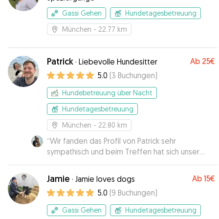
Gassi Gehen
Hundetagesbetreuung
München
- 22.77 km
Patrick
Ab
25€
·
Liebevolle Hundesitter
5.0
(
3
Buchungen
)
Hundebetreuung über Nacht
Hundetagesbetreuung
München
- 22.80 km
“
Wir fanden das Profil von Patrick sehr
sympathisch und beim Treffen hat sich unser
Gefühl bestätigt. Pablo hat sich sofort wohl und
wie zuhause gefühlt bei den Hundesittern :) War
Jamie
Ab
15€
·
Jamie loves dogs
alles top! Wir merken uns das für unseren
5.0
(
9
Buchungen
)
nächsten Besuch in München😊
”
Gassi Gehen
Hundetagesbetreuung