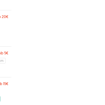
b
20€
Ab
5€
 km
b
15€