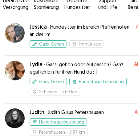
Tierärztliche
Kostenlose
Geprüfte
Support
Sic
Versorgung
Stornierung
Hundesitter
und Hilfe
Beza
Jessica
·
Hundesitter im Bereich Pfaffenhofen
an der Ilm
Gassi Gehen
Ilmmünster
Lydia
A
·
Gassi gehen oder Aufpassen? Ganz
egal ich bin für ihren Hund da :-)
Gassi Gehen
Hundetagesbetreuung
Scheyern
- 3.69 km
Judith
A
·
Judith G aus Petershausen
Hundetagesbetreuung
Petershausen
- 8.87 km