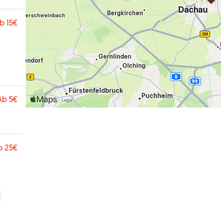
b
15€
Ab
5€
b
25€