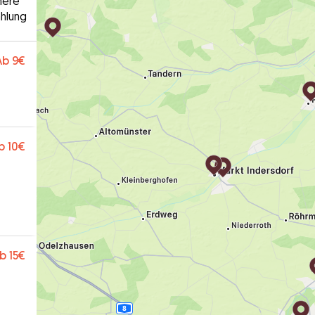
here
hlung
Ab
9€
b
10€
b
15€