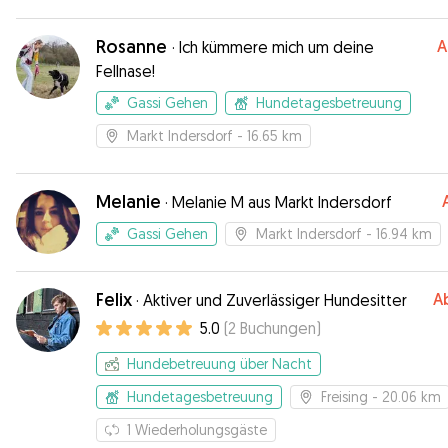
Rosanne
A
·
Ich kümmere mich um deine
Fellnase!
Gassi Gehen
Hundetagesbetreuung
Markt Indersdorf
- 16.65 km
Melanie
·
Melanie M aus Markt Indersdorf
Gassi Gehen
Markt Indersdorf
- 16.94 km
Felix
A
·
Aktiver und Zuverlässiger Hundesitter
5.0
(
2
Buchungen
)
Hundebetreuung über Nacht
Hundetagesbetreuung
Freising
- 20.06 km
1
Wiederholungsgäste