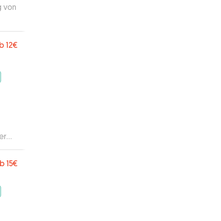
g von
b
12€
er
b
15€