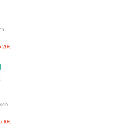
ch
b
20€
 sehr
nt
b
10€