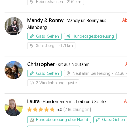
Hebertshausen
- 21.61 km
Mandy & Ronny
A
·
Mandy un Ronny aus
Allenberg
Gassi Gehen
Hundetagesbetreuung
Schiltberg
- 21.71 km
Christopher
·
Kit aus Neufahrn
Gassi Gehen
Neufahrn bei Freising
- 22.36
2
Wiederholungsgäste
Laura
A
·
Hundemama mit Leib und Seele
5.0
(
2
Buchungen
)
Hundebetreuung über Nacht
Gassi Gehen