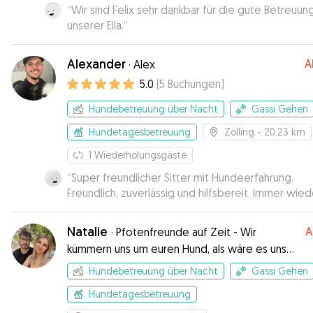
“
Wir sind Felix sehr dankbar für die gute Betreuun
unserer Ella.
”
Alexander
A
·
Alex
5.0
(
5
Buchungen
)
Hundebetreuung über Nacht
Gassi Gehen
Hundetagesbetreuung
Zolling
- 20.23 km
1
Wiederholungsgäste
“
Super freundlicher Sitter mit Hundeerfahrung.
Freundlich, zuverlässig und hilfsbereit. Immer wied
gerne!
”
Natalie
A
·
Pfotenfreunde auf Zeit - Wir
kümmern uns um euren Hund, als wäre es unser
eigener!
Hundebetreuung über Nacht
Gassi Gehen
Hundetagesbetreuung