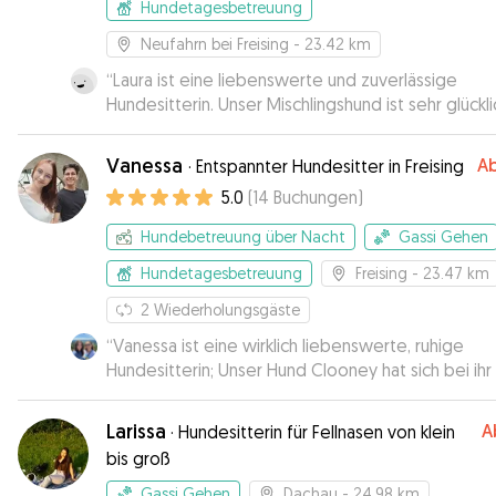
Hundetagesbetreuung
Neufahrn bei Freising
- 23.42 km
“
Laura ist eine liebenswerte und zuverlässige
Hundesitterin. Unser Mischlingshund ist sehr glückli
mit ihr.
”
Vanessa
A
·
Entspannter Hundesitter in Freising
5.0
(
14
Buchungen
)
Hundebetreuung über Nacht
Gassi Gehen
Hundetagesbetreuung
Freising
- 23.47 km
2
Wiederholungsgäste
“
Vanessa ist eine wirklich liebenswerte, ruhige
Hundesitterin; Unser Hund Clooney hat sich bei ihr
wohl gefühlt und war beim Abholen total entspan
und zufrieden.
”
Larissa
A
·
Hundesitterin für Fellnasen von klein
bis groß
Gassi Gehen
Dachau
- 24.98 km