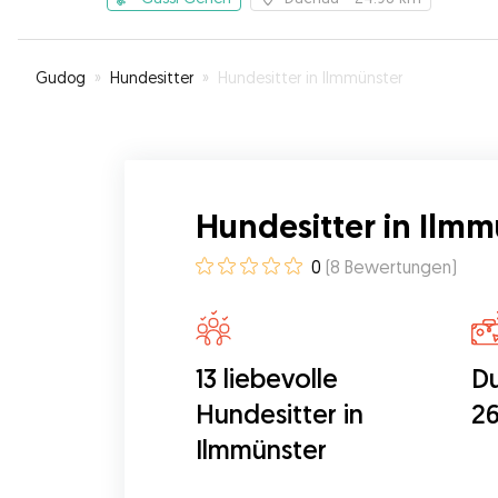
Gudog
»
Hundesitter
»
Hundesitter in Ilmmünster
Hundesitter in Ilmm
0
(
8
Bewertungen
)
13 liebevolle
Du
Hundesitter in
26
Ilmmünster