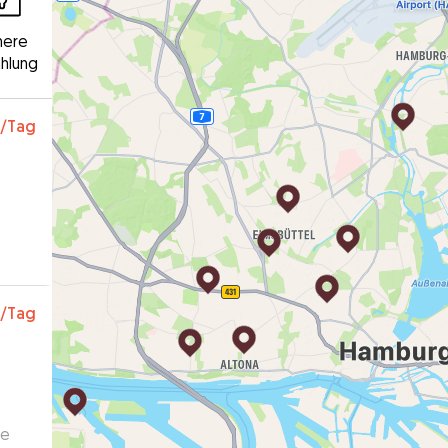
here
hlung
/Tag
/Tag
re