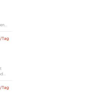
men
/Tag
t
nd
g
en 😂
/Tag
pt
sie
agte,
 sie