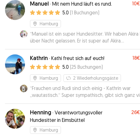
beim ersten Kontakt war spürbar, wie aufmerksa
Manuel
10€
·
Mit nem Hund läuft es rund.
gewissenhaft sie ist – sie hat viele wichtige Frag
5.0
(
1
Buchungen
)
gestellt und sich intensiv mit den Bedürfnissen un
Hundes auseinandergesetzt. Während unserer
Hamburg
Abwesenheit hat Jolanta uns regelmäßig Updates
“
Manuel ist ein super Hundesitter. Wir haben Akira 
geschickt und uns mit einer Vielzahl von Fotos und
über Nacht gelassen. Er ist super auf Akira
Videos versorgt. Das hat uns nicht nur sehr gefreut
eingegangen
”
sondern uns auch das gute Gefühl gegeben, dass
unsere Hündin in den besten Händen ist. Wir sind
Kathrin
18€
·
Kathi freut sich auf euch!
Jolanta sehr dankbar für ihre tolle Arbeit und wür
5.0
(
25
Buchungen
)
sie jederzeit wieder buchen. Eine bessere Betre
können wir uns nicht vorstellen!
”
Hamburg
2
Wiederholungsgäste
“
Frauchen und Rudi sind sich einig - Kathrin war
„wautastisch.“ Super sympathisch, gibt sich ganz vi
Mühe und lässt sich auf Hund und Frauchen ein. Rud
nur Positives berichtet 😁
”
Henning
26€
·
Verantwortungsvoller
Hundesitter in Eimsbüttel
Hamburg