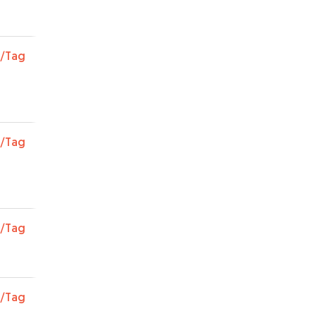
en
tes
ehr
/Tag
/Tag
/Tag
/Tag