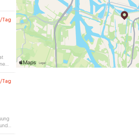
it
ne!
”
/Tag
at
ine
/Tag
uung
 und
n