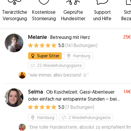
Tierärztliche
Kostenlose
Geprüfte
Support
Sic
Versorgung
Stornierung
Hundesitter
und Hilfe
Beza
Melanie
25€
·
Betreuung mit Herz
5.0
(
141
Buchungen
)
Super Sitter
Hamburg
23
Wiederholungsgäste
“
wie immer, alles bestens! ☺️
”
Selma
14€
·
Ob Kuschelzeit, Gassi-Abenteuer
oder einfach nur entspannte Stunden – bei
mir ist dein Vierbeiner in liebevollen Händen
5.0
(
7
Buchungen
)
Hamburg
2
Wiederholungsgäste
“
Eine tolle Hundesitterin, absolut zu empfehlen! Ih