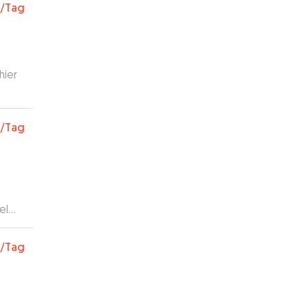
m und
/Tag
en
seres
hier
,
/Tag
den
uung
el
i hat
/Tag