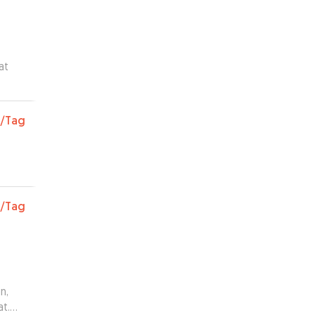
at
e
/Tag
/Tag
n,
at.