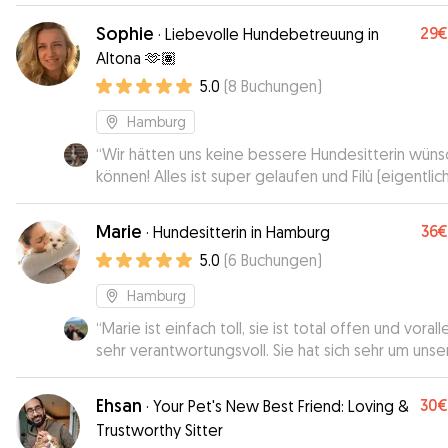
Sophie
29€
·
Liebevolle Hundebetreuung in
Altona 🫶🏽
5.0
(
8
Buchungen
)
Hamburg
“
Wir hätten uns keine bessere Hundesitterin wün
können! Alles ist super gelaufen und Filù (eigentlic
schüchtern) hat sich von Anfang an sehr wohl gefüh
Gerne wieder! :)
”
Marie
36€
·
Hundesitterin in Hamburg
5.0
(
6
Buchungen
)
Hamburg
“
Marie ist einfach toll, sie ist total offen und vorallem
sehr verantwortungsvoll. Sie hat sich sehr um unse
Jimi gekümmert, war sehr flexibel und
verantwortungsvoll. Jimi war sehr glücklich bei ihr!
Ehsan
30€
·
Your Pet's New Best Friend: Loving &
Gerne jederzeit wieder!!!
”
Trustworthy Sitter