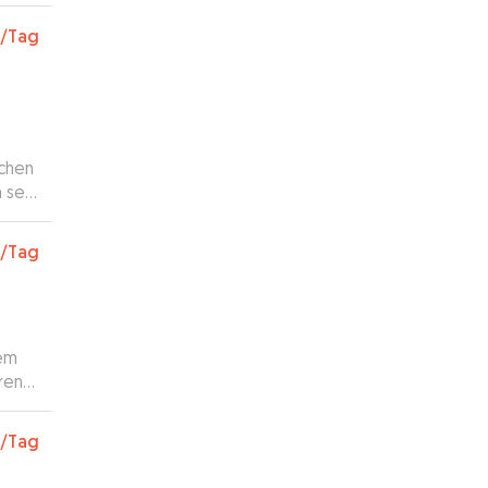
/Tag
schen
h sehr
lt!
/Tag
ren
/Tag