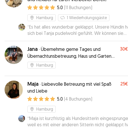
5.0
(
11
Buchungen
)
Hamburg
1
Wiederholungsgäste
“
Es hat alles wunderbar geklappt. Unsere Hündin h
sich bei Tanja pudelwohl gefühlt. Wir können sie
uneingeschränkt weiterempfehlen und buchen si
auch gerne wieder.
”
Jana
30€
·
Übernehme gerne Tages und
Übernachtunsbetreuung, Haus und Garten
vorhanden
Hamburg
Maja
25€
·
Liebevolle Betreuung mit viel Spaß
und Liebe
5.0
(
4
Buchungen
)
Hamburg
“
Maja ist kurzfristig als Hundesitterin eingesprunge
weil es mit einer anderen Sitterin nicht geklappt h