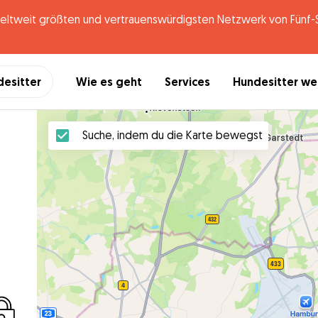
tweit größten und vertrauenswürdigsten Netzwerk von Fünf-St
desitter
Wie es geht
Services
Hundesitter w
Suche, indem du die Karte bewegst