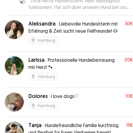
“
Total nette Hundesitterin. Alles reibungslos
das Wochenende bei sich und hat jederzeit auf d
funktioniert. Hat sich über unseren Hund bei uns
Hund geachtet und uns zwischendurch auch Upda
erkundigt und ging auf individuelle Wünsche ein. S
geschickt - wirklich super! ❤️
”
empfehlenswert!
”
Aleksandra
30€
·
Liebevolle Hundesitterin mit
Erfahrung & Zeit sucht neue Fellfreunde! 🐶
Hamburg
Larissa
20€
·
Professionelle Hundebetreuung
mit Herz! 🐾
Hamburg
Dolores
10€
·
I love dogs♡
Hamburg
Tanja
15€
·
Hundefreundliche Familie kurzfristig
und flexibel für Euren Vierbeiner bereit!