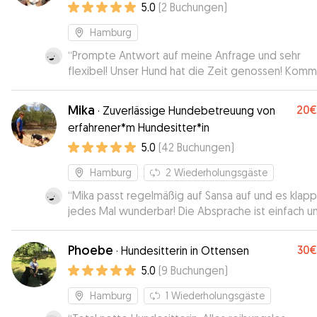
5.0
(
2
Buchungen
)
Hamburg
“
Prompte Antwort auf meine Anfrage und sehr
flexibel! Unser Hund hat die Zeit genossen! Kom
gerne wieder 😁
”
Mika
20€
·
Zuverlässige Hundebetreuung von
erfahrener*m Hundesitter*in
5.0
(
42
Buchungen
)
Hamburg
2
Wiederholungsgäste
“
Mika passt regelmäßig auf Sansa auf und es klapp
jedes Mal wunderbar! Die Absprache ist einfach u
wenn wir das Wort Mika versehentlich an dem Ta
aussprechen, ist der Hund auch nicht mehr zu halt
Phoebe
30€
·
Hundesitterin in Ottensen
wir sind sehr froh, dass es jedes Mal so super klap
5.0
(
9
Buchungen
)
und Sansa sich rundum wohlfühlt 🥰 letztens hatte 
einen riesen Bluterguss am Bein und der Tierarzt s
Hamburg
1
Wiederholungsgäste
wir müssten das dringend beobachten. Mika hatte