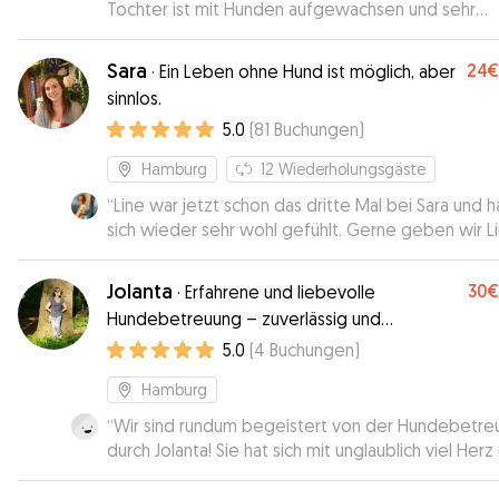
Tochter ist mit Hunden aufgewachsen und sehr
vorsichtig im Umgang. Charlie fand die Wohnung m
dazu gehörigen Garten klasse. Immer wieder ger
Sara
24€
·
Ein Leben ohne Hund ist möglich, aber
sinnlos.
5.0
(
81
Buchungen
)
Hamburg
12
Wiederholungsgäste
“
Line war jetzt schon das dritte Mal bei Sara und h
sich wieder sehr wohl gefühlt. Gerne geben wir L
wieder in Saras Obhut.
”
Jolanta
30€
·
Erfahrene und liebevolle
Hundebetreuung – zuverlässig und
individuell
5.0
(
4
Buchungen
)
Hamburg
“
Wir sind rundum begeistert von der Hundebetre
durch Jolanta! Sie hat sich mit unglaublich viel Herz
Engagement um unsere Hündin gekümmert. Scho