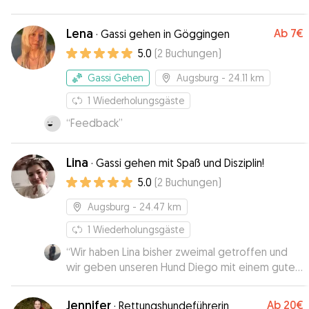
Lena
Ab
7€
·
Gassi gehen in Göggingen
5.0
(
2
Buchungen
)
Gassi Gehen
Augsburg
- 24.11 km
1
Wiederholungsgäste
“
Feedback
”
Lina
·
Gassi gehen mit Spaß und Disziplin!
5.0
(
2
Buchungen
)
Augsburg
- 24.47 km
1
Wiederholungsgäste
“
Wir haben Lina bisher zweimal getroffen und
wir geben unseren Hund Diego mit einem guten
und sicheren Gefühl bei Lina ab. Man merkt dass
Lina viel Erfahrung mit Hunden hat und sich
Jennifer
Ab
20€
·
Rettungshundeführerin