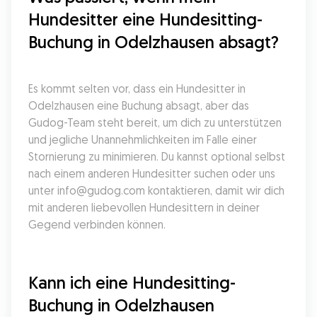
Hundesitter eine Hundesitting-
Buchung in Odelzhausen absagt?
Es kommt selten vor, dass ein Hundesitter in 
Odelzhausen eine Buchung absagt, aber das 
Gudog-Team steht bereit, um dich zu unterstützen 
und jegliche Unannehmlichkeiten im Falle einer 
Stornierung zu minimieren. Du kannst optional selbst 
nach einem anderen Hundesitter suchen oder uns 
unter info@gudog.com kontaktieren, damit wir dich 
mit anderen liebevollen Hundesittern in deiner 
Gegend verbinden können.
Kann ich eine Hundesitting-
Buchung in Odelzhausen 