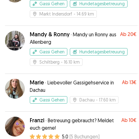
Gassi Gehen
Hundetagesbetreuung
Markt Indersdorf
- 14.69 km
Mandy & Ronny
Ab
20€
·
Mandy un Ronny aus
Allenberg
Gassi Gehen
Hundetagesbetreuung
Schiltberg
- 16.10 km
Marie
Ab
13€
·
Liebevoller Gassigehservice in
Dachau
Gassi Gehen
Dachau
- 17.60 km
Franzi
Ab
10€
·
Betreuung gebraucht? Meldet
euch gerne!
5.0
(
5
Buchungen
)