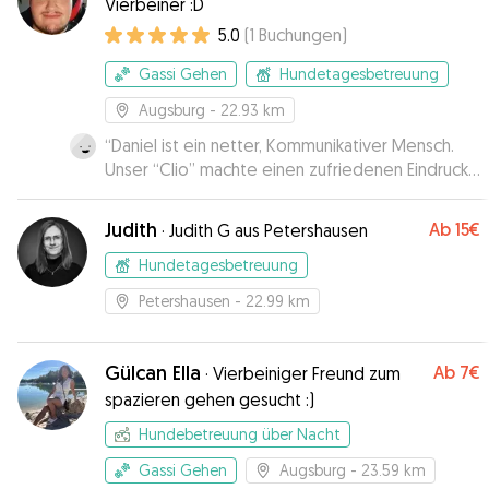
Vierbeiner :D
5.0
(
1
Buchungen
)
Gassi Gehen
Hundetagesbetreuung
Augsburg
- 22.93 km
“
Daniel ist ein netter, Kommunikativer Mensch.
Unser “Clio” machte einen zufriedenen Eindruck,
Daniel gab uns sofort Feedback wie der Tag so
gelaufen ist. Wir können Daniel nur
Judith
Ab
15€
·
Judith G aus Petershausen
weiterempfehlen.
”
Hundetagesbetreuung
Petershausen
- 22.99 km
Gülcan Ella
Ab
7€
·
Vierbeiniger Freund zum
spazieren gehen gesucht :)
Hundebetreuung über Nacht
Gassi Gehen
Augsburg
- 23.59 km