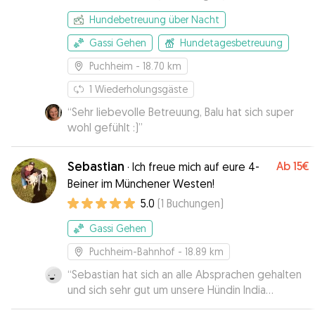
Hundebetreuung über Nacht
Gassi Gehen
Hundetagesbetreuung
Puchheim
- 18.70 km
1
Wiederholungsgäste
“
Sehr liebevolle Betreuung, Balu hat sich super
wohl gefühlt :)
”
Sebastian
Ab
15€
·
Ich freue mich auf eure 4-
Beiner im Münchener Westen!
5.0
(
1
Buchungen
)
Gassi Gehen
Puchheim-Bahnhof
- 18.89 km
“
Sebastian hat sich an alle Absprachen gehalten
und sich sehr gut um unsere Hündin India
gekümmert. Da India nicht ganz einfach ist, haben