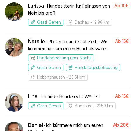
wir uns vorab getroffen und Sebastian hat meine
Larissa
Ab
10€
·
Hundesitterin für Fellnasen von
Tipps und Wünsche sehr gut angenommen und
klein bis groß
umgesetzt. Dementsprechend hatte ich ein sehr
gutes Gefühl, als er mit ihr spazieren war. Vielen
Gassi Gehen
Dachau
- 19.86 km
Dank für deine zuverlässige und liebevolle
Unterstützung!
”
Natalie
Ab
15€
·
Pfotenfreunde auf Zeit - Wir
kümmern uns um euren Hund, als wäre es
unser eigener!
Hundebetreuung über Nacht
Gassi Gehen
Hundetagesbetreuung
Hebertshausen
- 20.61 km
Lina
Ab
15€
·
Ich finde Hunde echt WAU 🐶
Gassi Gehen
Augsburg
- 21.59 km
Daniel
Ab
20€
·
Ich kümmere mich um euren