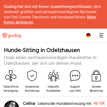
Gudog hat sich mit Rover zusammengeschlossen,
dem
weltweit größten und vertrauenswürdigsten Netzwerk
von Fünf-Sterne-Tiersittern und Hundeausführern.
Mein
Konto aktivieren.
|
Hunde-Sitting in Odelzhausen
Finde einen vertrauenswürdigen Hundesitter in
Odelzhausen, der sich um deinen Hund.
Tierärztliche
Kostenlose
Geprüfte
Support
Sichere
Versorgung
Stornierung
Hundesitter
und Hilfe
Bezahlung
Celina
Ab
10€
·
Liebevolle Hundebetreuung mit