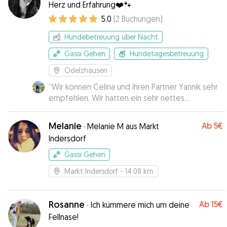
Herz und Erfahrung❤️🐾
5.0
(
2
Buchungen
)
Hundebetreuung über Nacht
Gassi Gehen
Hundetagesbetreuung
Odelzhausen
“
Wir können Celina und ihren Partner Yannik sehr
empfehlen. Wir hatten ein sehr nettes
Kennenlernen, waren spazieren und bei den
zweien zu Hause. Man merkt sofort die Erfahrung
Melanie
Ab
5€
·
Melanie M aus Markt
und Leidenschaft fuer Hunde. Emmi hat sich auch
Indersdorf
sofort sichtbar wohlgefuehlt. Die Kommunikation
war immer sehr nett und schnell, wir haben Emmi
Gassi Gehen
in besten Händen gewusst und zwischendurch
Markt Indersdorf
- 14.08 km
tolle Bilder bekommen. Einfach top. Immer
wieder!!! Danke!!!
”
Rosanne
Ab
15€
·
Ich kümmere mich um deine
Fellnase!