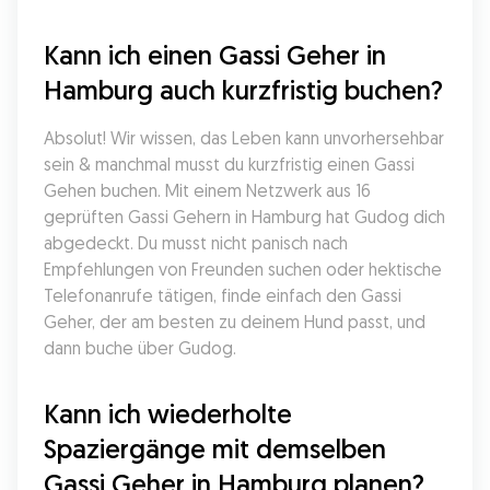
Kann ich einen Gassi Geher in 
Hamburg auch kurzfristig buchen?
Absolut! Wir wissen, das Leben kann unvorhersehbar 
sein & manchmal musst du kurzfristig einen Gassi 
Gehen buchen. Mit einem Netzwerk aus 16 
geprüften Gassi Gehern in Hamburg hat Gudog dich 
abgedeckt. Du musst nicht panisch nach 
Empfehlungen von Freunden suchen oder hektische 
Telefonanrufe tätigen, finde einfach den Gassi 
Geher, der am besten zu deinem Hund passt, und 
dann buche über Gudog.
Kann ich wiederholte 
Spaziergänge mit demselben 
Gassi Geher in Hamburg planen?