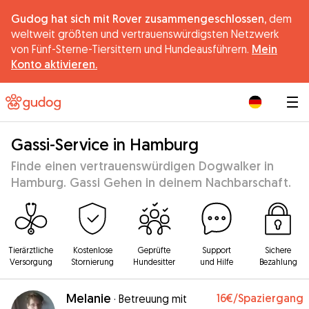
Gudog hat sich mit Rover zusammengeschlossen,
dem
weltweit größten und vertrauenswürdigsten Netzwerk
von Fünf-Sterne-Tiersittern und Hundeausführern.
Mein
Konto aktivieren.
|
Gassi-Service in Hamburg
Finde einen vertrauenswürdigen Dogwalker in
Hamburg. Gassi Gehen in deinem Nachbarschaft.
Tierärztliche
Kostenlose
Geprüfte
Support
Sichere
Versorgung
Stornierung
Hundesitter
und Hilfe
Bezahlung
Melanie
16€
/Spaziergang
·
Betreuung mit