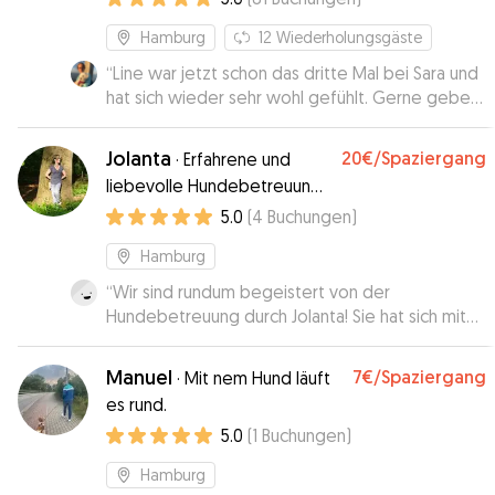
Hamburg
12
Wiederholungsgäste
“
Line war jetzt schon das dritte Mal bei Sara und
hat sich wieder sehr wohl gefühlt. Gerne geben
wir Line wieder in Saras Obhut.
”
Jolanta
20€
/Spaziergang
·
Erfahrene und
liebevolle Hundebetreuung
– zuverlässig und individuell
5.0
(
4
Buchungen
)
Hamburg
“
Wir sind rundum begeistert von der
Hundebetreuung durch Jolanta! Sie hat sich mit
unglaublich viel Herz und Engagement um unsere
Hündin gekümmert. Schon beim ersten Kontakt
Manuel
7€
/Spaziergang
·
Mit nem Hund läuft
war spürbar, wie aufmerksam und gewissenhaft
es rund.
sie ist – sie hat viele wichtige Fragen gestellt
5.0
(
1
Buchungen
)
und sich intensiv mit den Bedürfnissen unseres
Hundes auseinandergesetzt. Während unserer
Hamburg
Abwesenheit hat Jolanta uns regelmäßig