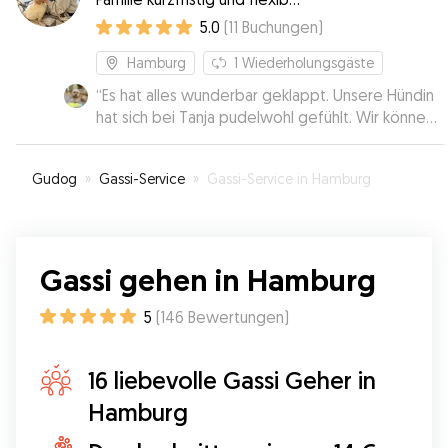
für Euren Vierbeiner bereit!
5.0
(
11
Buchungen
)
Hamburg
1
Wiederholungsgäste
“
Es hat alles wunderbar geklappt. Unsere Hündin
hat sich bei Tanja pudelwohl gefühlt. Wir können
sie uneingeschränkt weiterempfehlen und
buchen sie auch gerne wieder.
”
Gudog
»
Gassi-Service
»
Gassi-Service in Hamburg
Gassi gehen in Hamburg
5
(
146
Bewertungen
)
16 liebevolle Gassi Geher in
Hamburg