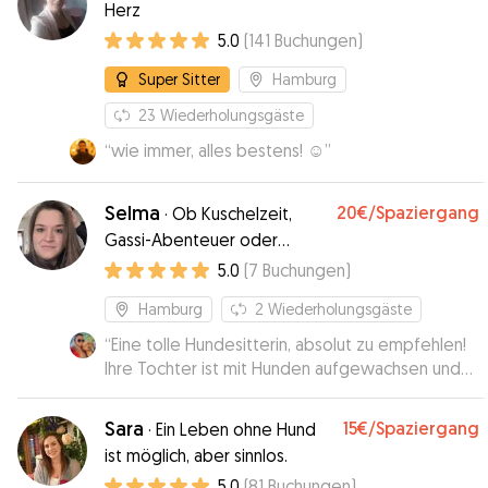
Herz
5.0
(
141
Buchungen
)
Super Sitter
Hamburg
23
Wiederholungsgäste
“
wie immer, alles bestens! ☺️
”
Selma
20€
/Spaziergang
·
Ob Kuschelzeit,
Gassi-Abenteuer oder
einfach nur entspannte
5.0
(
7
Buchungen
)
Stunden – bei mir ist dein
Hamburg
2
Wiederholungsgäste
Vierbeiner in liebevollen
Händen
“
Eine tolle Hundesitterin, absolut zu empfehlen!
Ihre Tochter ist mit Hunden aufgewachsen und
sehr vorsichtig im Umgang. Charlie fand die
Wohnung mit dazu gehörigen Garten klasse.
Sara
15€
/Spaziergang
·
Ein Leben ohne Hund
Immer wieder gerne!
”
ist möglich, aber sinnlos.
5.0
(
81
Buchungen
)