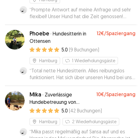
“
Prompte Antwort auf meine Anfrage und sehr
flexibel! Unser Hund hat die Zeit genossen!
Kommen gerne wieder 😁
”
Phoebe
12€
/Spaziergang
·
Hundesitterin in
Ottensen
5.0
(
9
Buchungen
)
Hamburg
1
Wiederholungsgäste
“
Total nette Hundesitterin. Alles reibungslos
funktioniert. Hat sich über unseren Hund bei uns
erkundigt und ging auf individuelle Wünsche ein.
Sehr empfehlenswert!
”
Mika
10€
/Spaziergang
·
Zuverlässige
Hundebetreuung von
erfahrener*m Hundesitter*in
5.0
(
42
Buchungen
)
Hamburg
2
Wiederholungsgäste
“
Mika passt regelmäßig auf Sansa auf und es