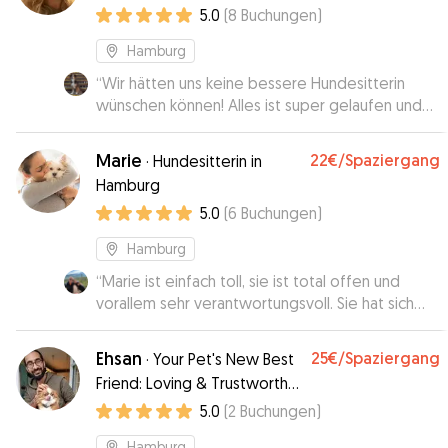
🏽
5.0
(
8
Buchungen
)
Hamburg
“
Wir hätten uns keine bessere Hundesitterin
wünschen können! Alles ist super gelaufen und
Filù (eigentlich sehr schüchtern) hat sich von
Anfang an sehr wohl gefühlt! Gerne wieder! :)
”
Marie
22€
/Spaziergang
·
Hundesitterin in
Hamburg
5.0
(
6
Buchungen
)
Hamburg
“
Marie ist einfach toll, sie ist total offen und
vorallem sehr verantwortungsvoll. Sie hat sich
sehr um unseren Jimi gekümmert, war sehr
flexibel und verantwortungsvoll. Jimi war sehr
Ehsan
25€
/Spaziergang
·
Your Pet's New Best
glücklich bei ihr! Gerne jederzeit wieder!!!
”
Friend: Loving & Trustworthy
Sitter
5.0
(
2
Buchungen
)
Hamburg