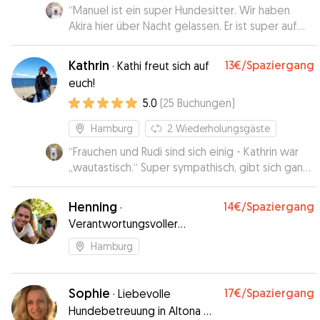
Updates geschickt und uns mit einer Vielzahl von
“
Manuel ist ein super Hundesitter. Wir haben
Fotos und Videos versorgt. Das hat uns nicht nur
Akira hier über Nacht gelassen. Er ist super auf
sehr gefreut, sondern uns auch das gute Gefühl
Akira eingegangen
”
gegeben, dass unsere Hündin in den besten
Kathrin
13€
/Spaziergang
·
Kathi freut sich auf
Händen ist. Wir sind Jolanta sehr dankbar für ihre
euch!
tolle Arbeit und würden sie jederzeit wieder
5.0
(
25
Buchungen
)
buchen. Eine bessere Betreuung können wir uns
nicht vorstellen!
”
Hamburg
2
Wiederholungsgäste
“
Frauchen und Rudi sind sich einig - Kathrin war
„wautastisch.“ Super sympathisch, gibt sich ganz
viel Mühe und lässt sich auf Hund und Frauchen
ein. Rudi hat nur Positives berichtet 😁
”
Henning
14€
/Spaziergang
·
Verantwortungsvoller
Hundesitter in Eimsbüttel
Hamburg
Sophie
17€
/Spaziergang
·
Liebevolle
Hundebetreuung in Altona 🫶