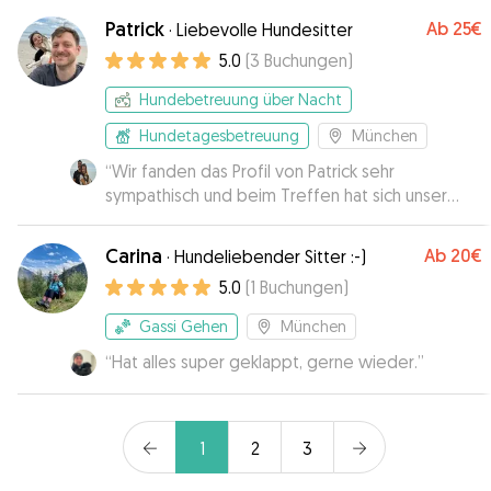
Patrick
Ab
25€
·
Liebevolle Hundesitter
5.0
(
3
Buchungen
)
Hundebetreuung über Nacht
Hundetagesbetreuung
München
“
Wir fanden das Profil von Patrick sehr
sympathisch und beim Treffen hat sich unser
Gefühl bestätigt. Pablo hat sich sofort wohl und
wie zuhause gefühlt bei den Hundesittern :) War
Carina
Ab
20€
·
Hundeliebender Sitter :-)
alles top! Wir merken uns das für unseren
5.0
(
1
Buchungen
)
nächsten Besuch in München😊
”
Gassi Gehen
München
“
Hat alles super geklappt, gerne wieder.
”
1
2
3