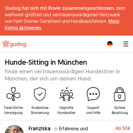
Gudog hat sich mit Rover zusammengeschlossen,
dem
weltweit größten und vertrauenswürdigsten Netzwerk
von Fünf-Sterne-Tiersittern und Hundeausführern.
Mein
Konto aktivieren.
|
Hunde-Sitting in München
Finde einen vertrauenswürdigen Hundesitter in
München, der sich um deinen Hund.
Tierärztliche
Kostenlose
Geprüfte
Support
Sichere
Versorgung
Stornierung
Hundesitter
und Hilfe
Bezahlung
Franziska
Ab
50€
·
☆ Erfahrene und