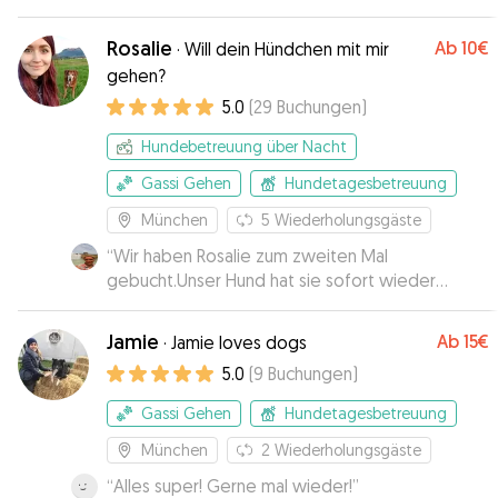
Rosalie
Ab
10€
·
Will dein Hündchen mit mir
gehen?
5.0
(
29
Buchungen
)
Hundebetreuung über Nacht
Gassi Gehen
Hundetagesbetreuung
München
5
Wiederholungsgäste
“
Wir haben Rosalie zum zweiten Mal
gebucht.Unser Hund hat sie sofort wieder
erkannt und sich gleich den Bauch kraulen lassen.
Wenn das kein Vertrauensbeweis ist?! Es war
Jamie
Ab
15€
·
Jamie loves dogs
alles perfekt. Vielen Dank und jederzeit immer
5.0
(
9
Buchungen
)
wieder.
”
Gassi Gehen
Hundetagesbetreuung
München
2
Wiederholungsgäste
“
Alles super! Gerne mal wieder!
”