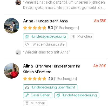
“
Vanessa hat sich ganz toll um unseren 1-jährigen
Dackel gekümmert. Man hat direkt gemerkt, dass
sie sich super mit Hunden auskennt ☺️. Die
gesamte Kommunikation vorab, das erste
Anna
Ab
35€
·
Hundesitterin Anna
Kennenlern-Treffen und auch die Nachrichten
5.0
(
10
Buchungen
)
und Fotos in der Zeit, in der Carlos bei ihr war,
war super freundlich und herzlich. Wir haben
Hundetagesbetreuung
München
jederzeit ein gutes Gefühl gehabt. Carlos hat
sich direkt wohl gefühlt und ist nach kurzer Zeit
1
Wiederholungsgäste
schon aufgetaut. Wir würden unseren Hund
“
Wieder alles top mit Anna
”
jederzeit wieder bei Vanessa in die Betreuung
geben. Er selbst würde sich darüber bestimmt
Alina
richtig freuen. Vielen lieben Dank ☺️
”
Ab
20€
·
Erfahrene Hundesitterin im
Süden Münchens
4.5
(
1
Buchungen
)
Hundebetreuung über Nacht
Gassi Gehen
Hundetagesbetreuung
München