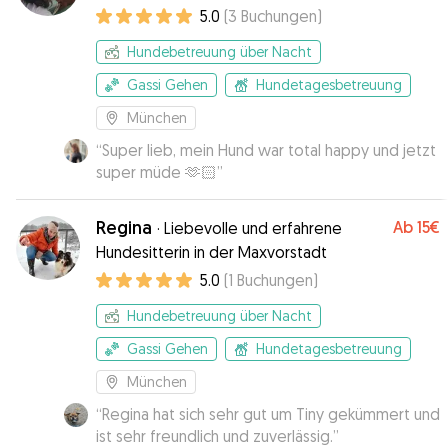
5.0
(
3
Buchungen
)
Hundebetreuung über Nacht
Gassi Gehen
Hundetagesbetreuung
München
“
Super lieb, mein Hund war total happy und jetzt
super müde 🫶🏻
”
Regina
Ab
15€
·
Liebevolle und erfahrene
Hundesitterin in der Maxvorstadt
5.0
(
1
Buchungen
)
Hundebetreuung über Nacht
Gassi Gehen
Hundetagesbetreuung
München
“
Regina hat sich sehr gut um Tiny gekümmert und
ist sehr freundlich und zuverlässig.
”