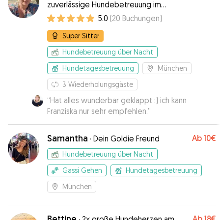
zuverlässige Hundebetreuung im
Münchner Süden ☆
5.0
(
20
Buchungen
)
Super Sitter
Hundebetreuung über Nacht
Hundetagesbetreuung
München
3
Wiederholungsgäste
“
Hat alles wunderbar geklappt :) ich kann
Franziska nur sehr empfehlen.
”
Samantha
Ab
10€
·
Dein Goldie Freund
Hundebetreuung über Nacht
Gassi Gehen
Hundetagesbetreuung
München
Bettine
Ab
18€
·
2x große Hundeherzen am