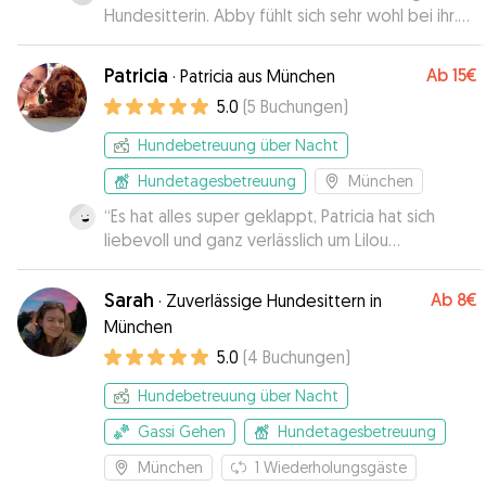
Hundesitterin. Abby fühlt sich sehr wohl bei ihr.
Vielen Dank für die gute Betreuung.
”
Patricia
Ab
15€
·
Patricia aus München
5.0
(
5
Buchungen
)
Hundebetreuung über Nacht
Hundetagesbetreuung
München
“
Es hat alles super geklappt, Patricia hat sich
liebevoll und ganz verlässlich um Lilou
gekümmert und mich mit Updates & Fotos
versorgt. Alles bestens ✨
”
Sarah
Ab
8€
·
Zuverlässige Hundesittern in
München
5.0
(
4
Buchungen
)
Hundebetreuung über Nacht
Gassi Gehen
Hundetagesbetreuung
München
1
Wiederholungsgäste