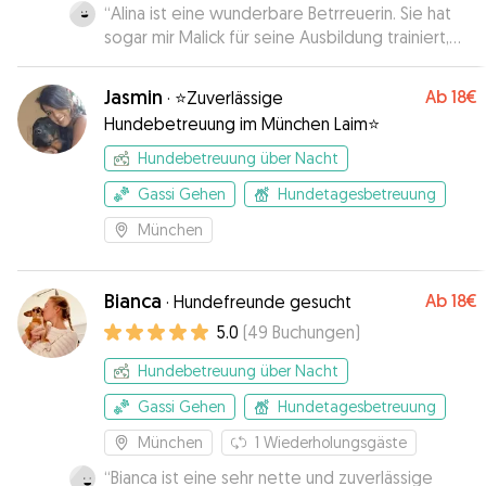
“
Alina ist eine wunderbare Betrreuerin. Sie hat
sogar mir Malick für seine Ausbildung trainiert,
was ich ganz toll fand. Malick freut sich schon auf
d’en naechsten Besuch hei Alina!
”
Jasmin
Ab
18€
·
⭐️Zuverlässige
Hundebetreuung im München Laim⭐️
Hundebetreuung über Nacht
Gassi Gehen
Hundetagesbetreuung
München
Bianca
Ab
18€
·
Hundefreunde gesucht
5.0
(
49
Buchungen
)
Hundebetreuung über Nacht
Gassi Gehen
Hundetagesbetreuung
München
1
Wiederholungsgäste
“
Bianca ist eine sehr nette und zuverlässige