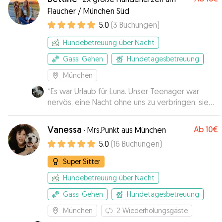
Flaucher / München Süd
5.0
(
3
Buchungen
)
Hundebetreuung über Nacht
Gassi Gehen
Hundetagesbetreuung
München
“
Es war Urlaub für Luna. Unser Teenager war
nervös, eine Nacht ohne uns zu verbringen, sie
ist aber vollkommen entspannt
zurückgekommen. Tine hat neben Spaß und
Vanessa
Ab
10€
·
Mrs.Punkt aus München
Entspannung auch für Training gesorgt und dabei
5.0
(
16
Buchungen
)
auch an uns mit paar Bilder gedacht. Super
Betreuung.
”
Super Sitter
Hundebetreuung über Nacht
Gassi Gehen
Hundetagesbetreuung
München
2
Wiederholungsgäste