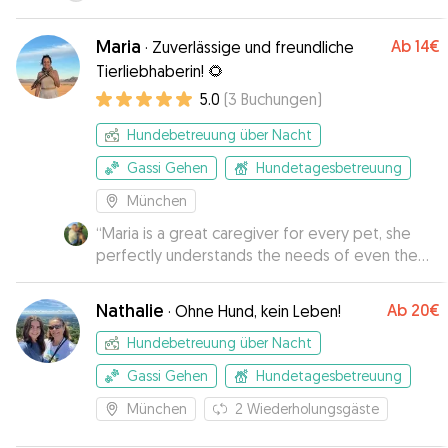
Maria
Ab
14€
·
Zuverlässige und freundliche
Tierliebhaberin! 🌻
5.0
(
3
Buchungen
)
Hundebetreuung über Nacht
Gassi Gehen
Hundetagesbetreuung
München
“
Maria is a great caregiver for every pet, she
perfectly understands the needs of even the
most demanding dog 🥰🥰🥰 I recommend her
with all my heart 🌹🥰
”
Nathalie
Ab
20€
·
Ohne Hund, kein Leben!
Hundebetreuung über Nacht
Gassi Gehen
Hundetagesbetreuung
München
2
Wiederholungsgäste