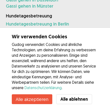
Gassi gehen in Münster
Hundetagesbetreuung
Hundetagesbetreuung in Berlin
Hundetagesbetreuung in Hamburg
Hundetagesbetreuung in München
Wir verwenden Cookies
Hundetagesbetreuung in Frankfurt am Main
Gudog verwendet Cookies und ähnliche
Hundetagesbetreuung in Köln
Technologien, um deine Erfahrung zu verbessern
Hundetagesbetreuung in Leipzig
und Anzeigen zu personalisieren. Einige sind
Hundetagesbetreuung in Nürnberg
essenziell, während andere uns helfen, den
Datenverkehr zu analysieren und unseren Service
Hundetagesbetreuung in Hannover
für dich zu optimieren. Wir können Daten, wie
Hundetagesbetreuung in Düsseldorf
eindeutige Kennungen, mit Analyse- und
Hundetagesbetreuung in Münster
Werbepartnern teilen. Für weitere Details siehe
unsere
Datenschutzerklärung
.
Alle ablehnen
Alle akzeptieren