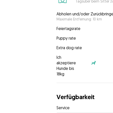
Tagsüber beim Sitter z
Abholen und/oder Zurückbring
Maximale Entfernung: 10 km
Feiertagsrate
Puppy rate
Extra dog rate
Ich
akzeptiere
Hunde bis
18kg
Verfügbarkeit
Service