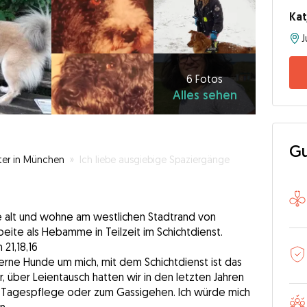
Kat
6
Fotos
Alles
6 Fotos
Alles sehen
sehen
Gu
ter in München
»
Ich liebe ausgiebige Spaziergänge
hre alt und wohne am westlichen Stadtrand von
ite als Hebamme in Teilzeit im Schichtdienst.
 21,18,16
erne Hunde um mich, mit dem Schichtdienst ist das
, über Leientausch hatten wir in den letzten Jahren
 Tagespflege oder zum Gassigehen. Ich würde mich