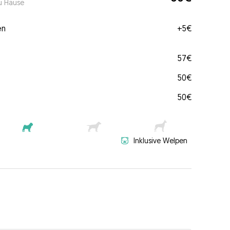
u Hause
en
+
5€
57€
50€
50€
Inklusive Welpen