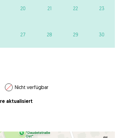
20
21
22
23
27
28
29
30
Nicht verfügbar
e aktualisiert