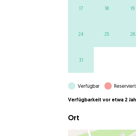
17
18
19
24
25
26
31
Verfügbar
Reserviert
Verfügbarkeit vor etwa 2 Jahr
Ort