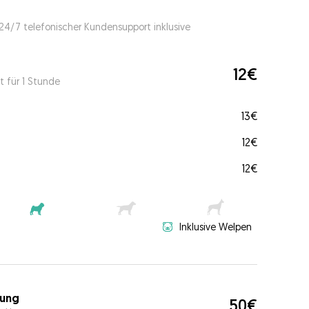
 24/7 telefonischer Kundensupport inklusive
12€
t für 1 Stunde
13€
12€
12€
Inklusive Welpen
ung
50€