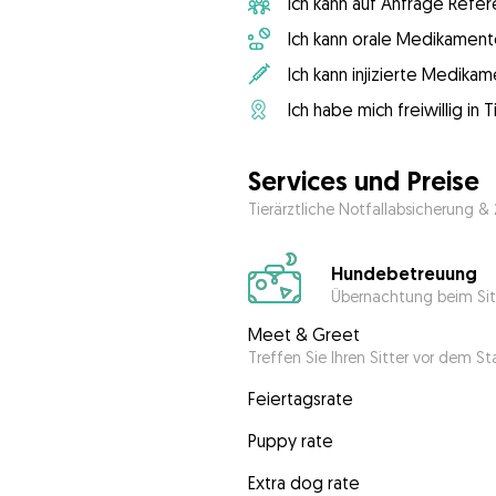
Ich kann auf Anfrage Refer
Ich kann orale Medikament
Ich kann injizierte Medika
Ich habe mich freiwillig in
Services und Preise
Tierärztliche Notfallabsicherung &
Hundebetreuung
Übernachtung beim Sit
Meet & Greet
Treffen Sie Ihren Sitter vor dem S
Feiertagsrate
Puppy rate
Extra dog rate