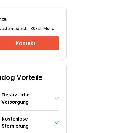
nca
Westenriederstr., 80331, München
Kontakt
dog Vorteile
Tierärztliche
Versorgung
Kostenlose
Stornierung