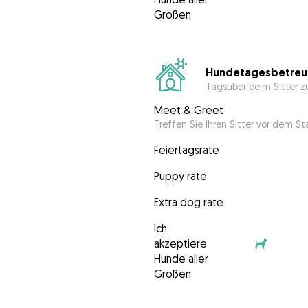
Größen
Hundetagesbetreu
Tagsüber beim Sitter z
Meet & Greet
Treffen Sie Ihren Sitter vor dem S
Feiertagsrate
Puppy rate
Extra dog rate
Ich
akzeptiere
Hunde aller
Größen