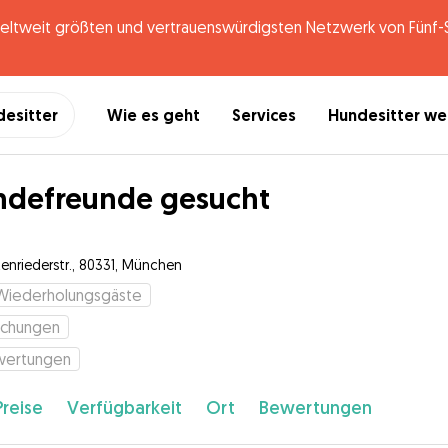
tweit größten und vertrauenswürdigsten Netzwerk von Fünf-St
desitter
Wie es geht
Services
Hundesitter w
defreunde gesucht
enriederstr., 80331, München
Wiederholungsgäste
uchungen
wertungen
Preise
Verfügbarkeit
Ort
Bewertungen