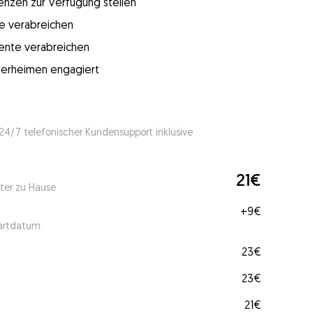
enzen zur Verfügung stellen
e verabreichen
mente verabreichen
 Tierheimen engagiert
 24/7 telefonischer Kundensupport inklusive
21€
ter zu Hause
+
9€
tartdatum.
23€
23€
21€