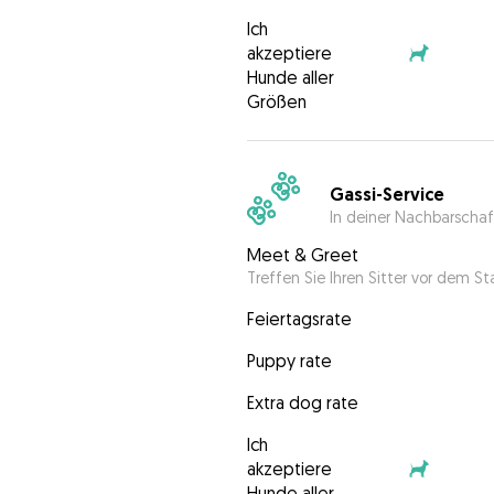
Ich
akzeptiere
Hunde aller
Größen
Gassi-Service
In deiner Nachbarschaf
Meet & Greet
Treffen Sie Ihren Sitter vor dem S
Feiertagsrate
Puppy rate
Extra dog rate
Ich
akzeptiere
Hunde aller