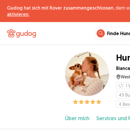
Gudog hat sich mit Rover zusammengeschlossen,
dem wel
aktivieren.
Finde Hun
Hun
Bianca
West
1
49
B
4
Be
Über mich
Services und 