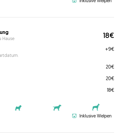
Inklusive Welpen
ung
18€
u Hause
+
9€
tartdatum.
20€
20€
18€
Inklusive Welpen