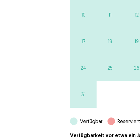
10
11
12
17
18
19
24
25
26
31
Verfügbar
Reserviert
Verfügbarkeit vor etwa ein Ja