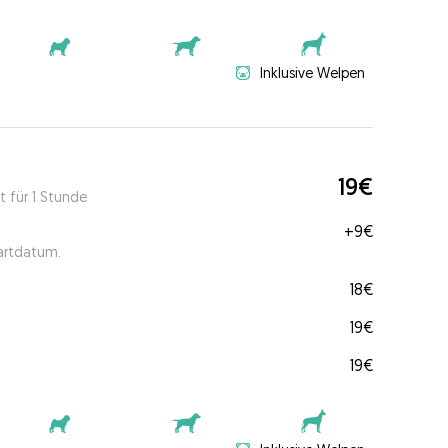
Inklusive Welpen
19€
t für 1 Stunde
+
9€
tartdatum.
18€
19€
19€