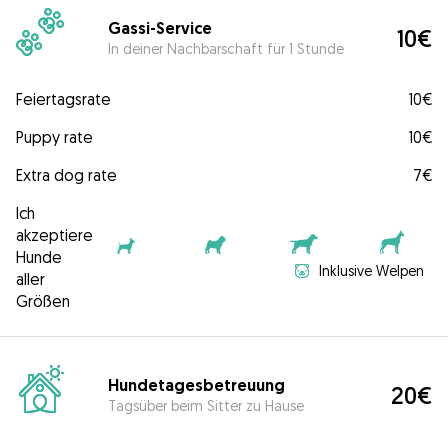
Gassi-Service
10€
In deiner Nachbarschaft für 1 Stunde
Feiertagsrate
10€
Puppy rate
10€
Extra dog rate
7€
Ich
akzeptiere
Hunde
Inklusive Welpen
aller
Größen
Hundetagesbetreuung
20€
Tagsüber beim Sitter zu Hause