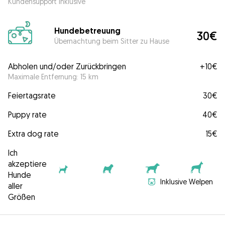
Kundensupport inklusive
Hundebetreuung
30€
Übernachtung beim Sitter zu Hause
Abholen und/oder Zurückbringen
+
10€
Maximale Entfernung: 15 km
Feiertagsrate
30€
Puppy rate
40€
Extra dog rate
15€
Ich
akzeptiere
Hunde
Inklusive Welpen
aller
Größen