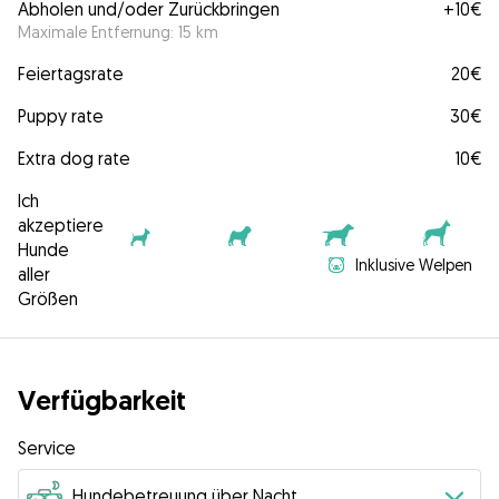
Abholen und/oder Zurückbringen
+
10€
Maximale Entfernung: 15 km
Feiertagsrate
20€
Puppy rate
30€
Extra dog rate
10€
Ich
akzeptiere
Hunde
Inklusive Welpen
aller
Größen
Verfügbarkeit
Service