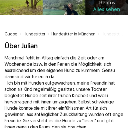
13 Fotos
Alles sehen
Gudog
»
Hundesitter
»
Hundesitter in München
»
Hundesitting in München / Tages-, Wochenend- und Ferienbetreuung
Über Julian
Manchmal fehlt im Alltag einfach die Zeit oder am
Wochenende bzw. in den Ferien die Möglichkeit, sich
ausreichend um den eigenen Hund zu kümmern. Genau
dann sind wir für euch da.
Ich bin mit Hunden aufgewachsen, meine Freundin hat
schon als Kind regelmäßig gesittet, unsere Tochter
begleitet Hunde seit ihrer frühen Kindheit und weiß
hervorragend mit ihnen umzugehen. Selbst schwierige
Hunde konnte sie mit ihrer einfühlsamen Art für sich
gewinnen, aus anfänglicher Zurückhaltung wurden oft enge
Freunde. Sie versteht es die Hunde zu "lesen" und gibt
ihnen genau den Raum, den sie brauchen.