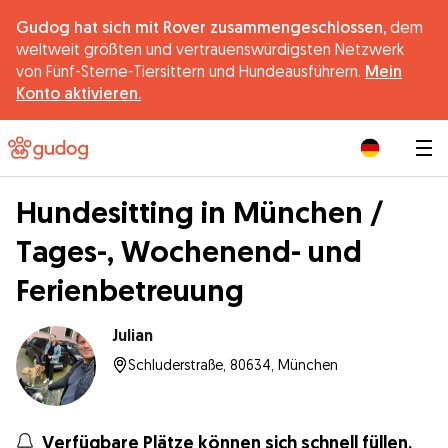
Gudog hat sich mit Rover zusammengeschlossen,
dem
weltweit größten und vertrauenswürdigsten Netzwerk
von Fünf-Sterne-Tiersittern und Hundeausführern.
Mein
Konto aktivieren.
|
Hundesitting in München /
Tages-, Wochenend- und
Ferienbetreuung
Julian
Schluderstraße, 80634, München
Verfügbare Plätze können sich schnell füllen.