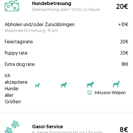
Hundebetreuung
20€
Übernachtung beim Sitter zu Hause
Abholen und/oder Zurückbringen
+
10€
Maximale Entfernung: 15 km
Feiertagsrate
20€
Puppy rate
20€
Extra dog rate
18€
Ich
akzeptiere
Hunde
Inklusive Welpen
aller
Größen
Gassi-Service
8€
In deiner Nachbarschaft für 1 Stunde