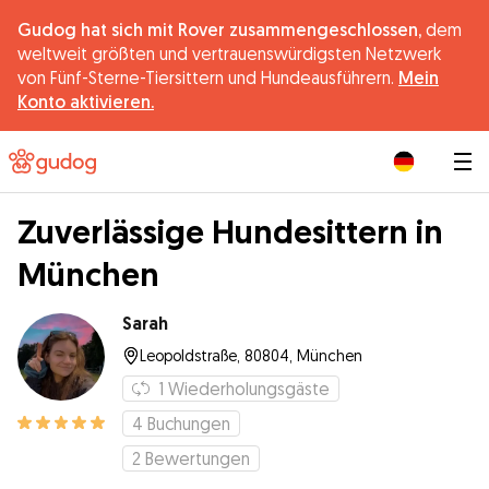
Gudog hat sich mit Rover zusammengeschlossen,
dem
weltweit größten und vertrauenswürdigsten Netzwerk
von Fünf-Sterne-Tiersittern und Hundeausführern.
Mein
Konto aktivieren.
|
Zuverlässige Hundesittern in
München
Sarah
Leopoldstraße, 80804, München
1
Wiederholungsgäste
4
Buchungen
2
Bewertungen