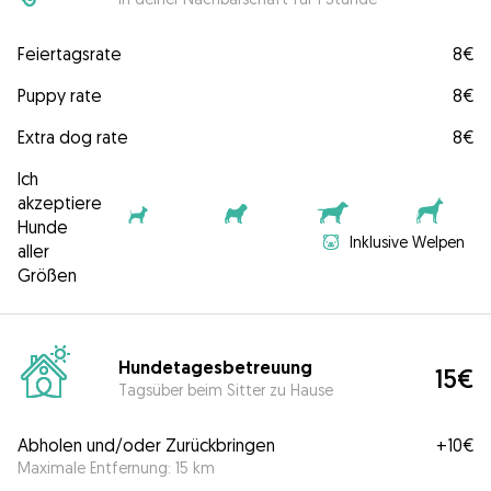
Feiertagsrate
8€
Puppy rate
8€
Extra dog rate
8€
Ich
akzeptiere
Hunde
Inklusive Welpen
aller
Größen
Hundetagesbetreuung
15€
Tagsüber beim Sitter zu Hause
Abholen und/oder Zurückbringen
+
10€
Maximale Entfernung: 15 km