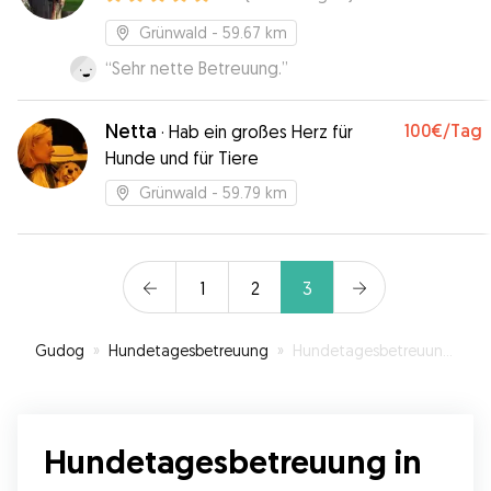
Grünwald
- 59.67 km
“
Sehr nette Betreuung.
”
Netta
100€
/Tag
·
Hab ein großes Herz für
Hunde und für Tiere
Grünwald
- 59.79 km
1
2
3
Gudog
»
Hundetagesbetreuung
»
Hundetagesbetreuung in Augsburg
Hundetagesbetreuung in