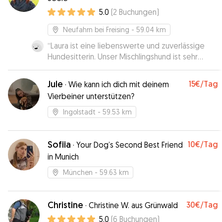
5.0
(
2
Buchungen
)
Neufahrn bei Freising
- 59.04 km
“
Laura ist eine liebenswerte und zuverlässige
Hundesitterin. Unser Mischlingshund ist sehr
glücklich mit ihr.
”
Jule
15€
/Tag
·
Wie kann ich dich mit deinem
Vierbeiner unterstützen?
Ingolstadt
- 59.53 km
Sofiia
10€
/Tag
·
Your Dog’s Second Best Friend
in Munich
München
- 59.63 km
Christine
30€
/Tag
·
Christine W. aus Grünwald
5.0
(
6
Buchungen
)