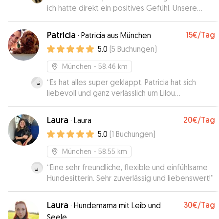
ich hatte direkt ein positives Gefühl. Unsere
Hündin Coco hat sich super wohl mit ihr gefühlt &
wir planen schon die nächsten Besuche! 😍
”
Patricia
15€
/Tag
·
Patricia aus München
5.0
(
5
Buchungen
)
München
- 58.46 km
“
Es hat alles super geklappt, Patricia hat sich
liebevoll und ganz verlässlich um Lilou
gekümmert und mich mit Updates & Fotos
versorgt. Alles bestens ✨
”
Laura
20€
/Tag
·
Laura
5.0
(
1
Buchungen
)
München
- 58.55 km
“
Eine sehr freundliche, flexible und einfühlsame
Hundesitterin. Sehr zuverlässig und liebenswert!
”
Laura
30€
/Tag
·
Hundemama mit Leib und
Seele