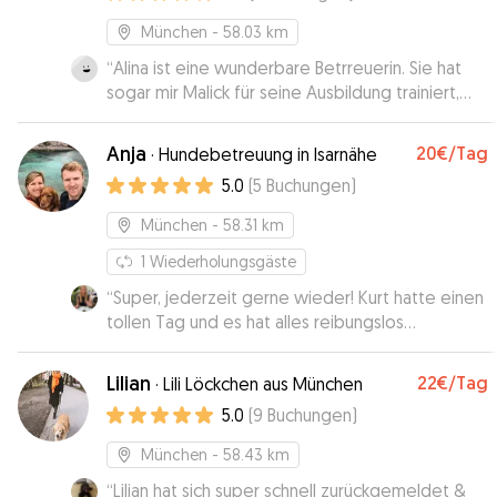
München
- 58.03 km
“
Alina ist eine wunderbare Betrreuerin. Sie hat
sogar mir Malick für seine Ausbildung trainiert,
was ich ganz toll fand. Malick freut sich schon auf
d’en naechsten Besuch hei Alina!
”
Anja
20€
/Tag
·
Hundebetreuung in Isarnähe
5.0
(
5
Buchungen
)
München
- 58.31 km
1
Wiederholungsgäste
“
Super, jederzeit gerne wieder! Kurt hatte einen
tollen Tag und es hat alles reibungslos
geklappt.
”
Lilian
22€
/Tag
·
Lili Löckchen aus München
5.0
(
9
Buchungen
)
München
- 58.43 km
“
Lilian hat sich super schnell zurückgemeldet &