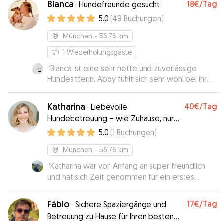
Bianca
18€
/Tag
·
Hundefreunde gesucht
5.0
(
49
Buchungen
)
München
- 56.76 km
1
Wiederholungsgäste
“
Bianca ist eine sehr nette und zuverlässige
Hundesitterin. Abby fühlt sich sehr wohl bei ihr.
Vielen Dank für die gute Betreuung.
”
Katharina
40€
/Tag
·
Liebevolle
Hundebetreuung – wie Zuhause, nur
mit extra Streicheleinheiten!
5.0
(
1
Buchungen
)
München
- 56.76 km
“
Katharina war von Anfang an super freundlich
und hat sich Zeit genommen für ein erstes
Gespräch und Kennenlernen. Sie hat sich super
um unseren Yari gekümmert und wir konnten
Fábio
17€
/Tag
·
Sichere Spaziergänge und
entspannt den Abend genießen. Würden ihr
Betreuung zu Hause für Ihren besten
jederzeit wieder unseren Hund anvertrauen.