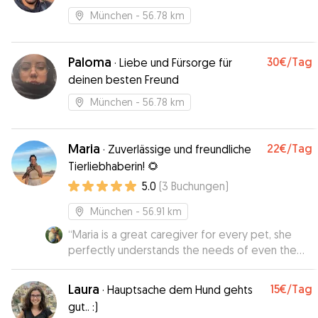
Freund
Danke.
”
München
- 56.78 km
Paloma
30€
/Tag
·
Liebe und Fürsorge für
deinen besten Freund
München
- 56.78 km
Maria
22€
/Tag
·
Zuverlässige und freundliche
Tierliebhaberin! 🌻
5.0
(
3
Buchungen
)
München
- 56.91 km
“
Maria is a great caregiver for every pet, she
perfectly understands the needs of even the
most demanding dog 🥰🥰🥰 I recommend her
with all my heart 🌹🥰
”
Laura
15€
/Tag
·
Hauptsache dem Hund gehts
gut.. :)