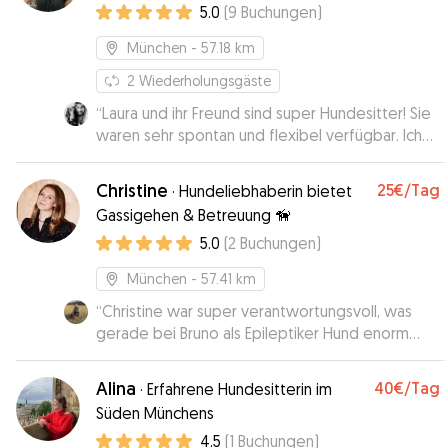
5.0
(
9
Buchungen
)
München
- 57.18 km
2
Wiederholungsgäste
“
Laura und ihr Freund sind super Hundesitter! Sie
waren sehr spontan und flexibel verfügbar. Ich
hatte sofort ein gutes Gefühl und Kuro hat sich
auch sehr wohl gefühlt.
”
Christine
25€
/Tag
·
Hundeliebhaberin bietet
Gassigehen & Betreuung 🦮
5.0
(
2
Buchungen
)
München
- 57.41 km
“
Christine war super verantwortungsvoll, was
gerade bei Bruno als Epileptiker Hund enorm
wichtig ist. Bruno hat sich total wohlgefühlt und
hat unendlich viel Streicheleinheiten bekommen.
Alina
40€
/Tag
·
Erfahrene Hundesitterin im
Es wird nicht das letzte Mal gewesen sein, dass
Süden Münchens
ich Bruno bei Christine Zur Betreuung gebe :)
”
4.5
(
1
Buchungen
)