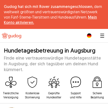
Gudog hat sich mit Rover zusammengeschlossen,
dem
weltweit größten und vertrauenswürdigsten Netzwerk
von Fünf-Sterne-Tiersittern und Hundeausführern.
Mein
Konto aktivieren.
|
Hundetagesbetreuung in Augsburg
Finde eine vertrauenswürdige Hundetagesstätte
in Augsburg, der sich tagsüber um deinen Hund
kümmert.
Tierärztliche
Kostenlose
Geprüfte
Support
Sichere
Versorgung
Stornierung
Hundesitter
und Hilfe
Bezahlung