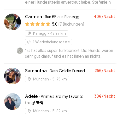
einer Hundesitterin anvertraut habe. Stefanie hat
es wirklich ganz toll gemacht. Sie hat schon sehr
viel Erfahrung mit Hunden und hat mir viele Fotos
Carmen
40€
/Nacht
·
Run.65 aus Planegg
und sogar ein Video geschickt. So konnte ich
5.0
(
7
Buchungen
)
sehen, dass es Baku wirklich gut geht und dass er
viel Spaß bei Ihr hat. Ich würde Stefanie jederzeit
Planegg
- 48.97 km
wieder buchen.
”
1
Wiederholungsgäste
“
Es hat alles super funktioniert. Die Hunde waren
sehr gut darauf und es hat ihnen an nichts
gefehlt und sie waren Tiefenentspannt Vielen
Dank Carmen.
”
Samantha
25€
/Nacht
·
Dein Goldie Freund
München
- 51.75 km
Adele
30€
/Nacht
·
Animals are my favorite
thing! 🐕🐈
München
- 51.82 km