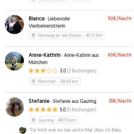
Bianca
50€
/Nacht
·
Liebevolle
Vierbeinersitterin
Neuburg an der Donau
- 45.17 km
Anne-Kathrin
60€
/Nacht
·
Anne-Kathrin aus
München
3.0
(
2
Buchungen
)
München
- 48.69 km
Stefanie
35€
/Nacht
·
Stefanie aus Gauting
5.0
(
0
Buchungen
)
Gauting
- 48.79 km
“
Für mich war es das erste Mal, dass ich Baku