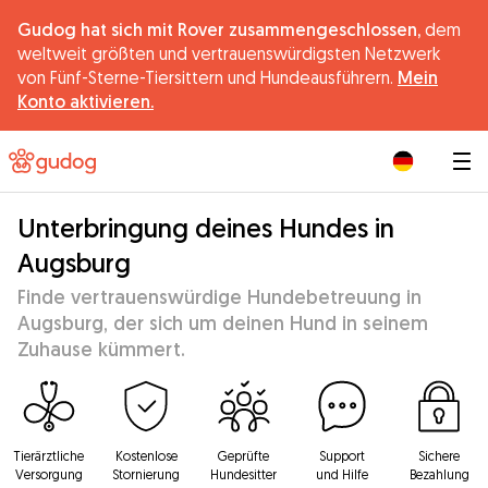
Gudog hat sich mit Rover zusammengeschlossen,
dem
weltweit größten und vertrauenswürdigsten Netzwerk
von Fünf-Sterne-Tiersittern und Hundeausführern.
Mein
Konto aktivieren.
|
Unterbringung deines Hundes in
Augsburg
Finde vertrauenswürdige Hundebetreuung in
Augsburg, der sich um deinen Hund in seinem
Zuhause kümmert.
Tierärztliche
Kostenlose
Geprüfte
Support
Sichere
Versorgung
Stornierung
Hundesitter
und Hilfe
Bezahlung