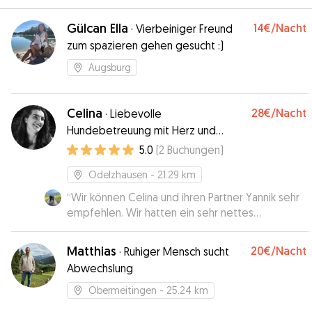
Gülcan Ella
14€
/Nacht
·
Vierbeiniger Freund
zum spazieren gehen gesucht :)
Augsburg
Celina
28€
/Nacht
·
Liebevolle
Hundebetreuung mit Herz und
Erfahrung❤️🐾
5.0
(
2
Buchungen
)
Odelzhausen
- 21.29 km
“
Wir können Celina und ihren Partner Yannik sehr
empfehlen. Wir hatten ein sehr nettes
Kennenlernen, waren spazieren und bei den
zweien zu Hause. Man merkt sofort die Erfahrung
Matthias
20€
/Nacht
·
Ruhiger Mensch sucht
und Leidenschaft fuer Hunde. Emmi hat sich auch
Abwechslung
sofort sichtbar wohlgefuehlt. Die Kommunikation
war immer sehr nett und schnell, wir haben Emmi
Obermeitingen
- 25.24 km
in besten Händen gewusst und zwischendurch