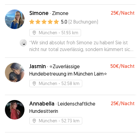
Simone
25€
/Nacht
·
Zimone
5.0
(
2
Buchungen
)
München
- 51.93 km
“
Wir sind absolut froh Simone zu haben! Sie ist
nicht nur total zuverlässig, sondern kümmert sich
auch liebevoll um meine Hündin. Ausgiebige
Spaziergänge und eine Rundumversorgung ist
Jasmin
50€
/Nacht
·
⭐️Zuverlässige
garantiert ☺️ außerdem bekomme ich
Hundebetreuung im München Laim⭐️
regelmäßige Foto Updates, über die ich mich
immer sehr freue.
”
München
- 52.58 km
Annabella
25€
/Nacht
·
Leidenschaftliche
Hundesitterin
München
- 52.73 km