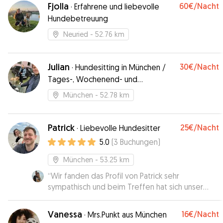
Fjolla
60€
/Nacht
·
Erfahrene und liebevolle
Hundebetreuung
Neuried
- 52.76 km
Julian
30€
/Nacht
·
Hundesitting in München /
Tages-, Wochenend- und
Ferienbetreuung
München
- 52.78 km
Patrick
25€
/Nacht
·
Liebevolle Hundesitter
5.0
(
3
Buchungen
)
München
- 53.25 km
“
Wir fanden das Profil von Patrick sehr
sympathisch und beim Treffen hat sich unser
Gefühl bestätigt. Pablo hat sich sofort wohl und
wie zuhause gefühlt bei den Hundesittern :) War
Vanessa
16€
/Nacht
·
Mrs.Punkt aus München
alles top! Wir merken uns das für unseren