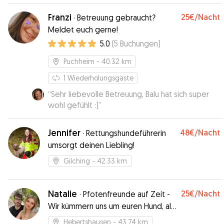
tolle Bilder bekommen. Einfach top. Immer
wieder!!! Danke!!!
Franzi
”
25€
/Nacht
·
Betreuung gebraucht?
Meldet euch gerne!
5.0
(
5
Buchungen
)
Puchheim
- 40.32 km
1
Wiederholungsgäste
“
Sehr liebevolle Betreuung, Balu hat sich super
wohl gefühlt :)
”
Jennifer
48€
/Nacht
·
Rettungshundeführerin
umsorgt deinen Liebling!
Gilching
- 42.33 km
Natalie
25€
/Nacht
·
Pfotenfreunde auf Zeit -
Wir kümmern uns um euren Hund, als
wäre es unser eigener!
Hebertshausen
- 43.74 km