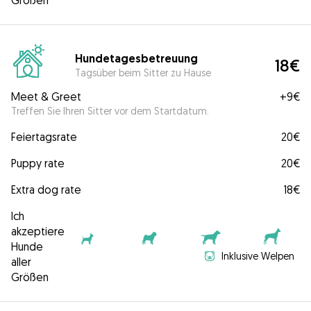
Größen
Hundetagesbetreuung
18€
Tagsüber beim Sitter zu Hause
Meet & Greet
+
9€
Treffen Sie Ihren Sitter vor dem Startdatum.
Feiertagsrate
20€
Puppy rate
20€
Extra dog rate
18€
Ich
akzeptiere
Hunde
Inklusive Welpen
aller
Größen