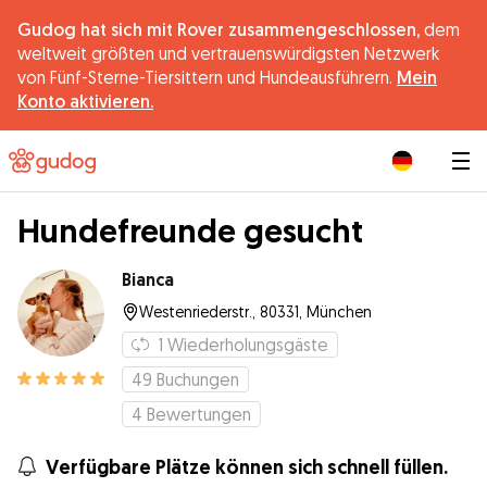
Gudog hat sich mit Rover zusammengeschlossen,
dem
weltweit größten und vertrauenswürdigsten Netzwerk
von Fünf-Sterne-Tiersittern und Hundeausführern.
Mein
Konto aktivieren.
|
Hundefreunde gesucht
Bianca
Westenriederstr., 80331, München
1
Wiederholungsgäste
49
Buchungen
4
Bewertungen
Verfügbare Plätze können sich schnell füllen.