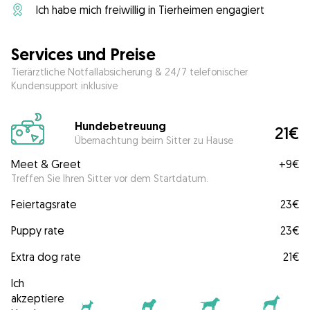
Ich habe mich freiwillig in Tierheimen engagiert
Services und Preise
Tierärztliche Notfallabsicherung & 24/7 telefonischer
Kundensupport inklusive
Hundebetreuung
21€
Übernachtung beim Sitter zu Hause
Meet & Greet
+
9€
Treffen Sie Ihren Sitter vor dem Startdatum.
Feiertagsrate
23€
Puppy rate
23€
Extra dog rate
21€
Ich
akzeptiere