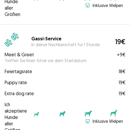
Hunde
Inklusive Welpen
aller
Größen
Gassi-Service
19€
In deiner Nachbarschaft für 1 Stunde
Meet & Greet
+
9€
Treffen Sie Ihren Sitter vor dem Startdatum.
Feiertagsrate
18€
Puppy rate
19€
Extra dog rate
19€
Ich
akzeptiere
Hunde
Inklusive Welpen
aller