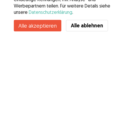
Werbepartnern teilen. Für weitere Details siehe
unsere
Datenschutzerklärung
.
Kontakt
Alle ablehnen
Alle akzeptieren
Kennst du die Vorteile von Gudog? Mehr sehen
Services
Wie es geht
Über Gudog
Bewertungen
Tierärztliche Abdeckung
Tipps für Hundehalter
Tipps für Hundesitter