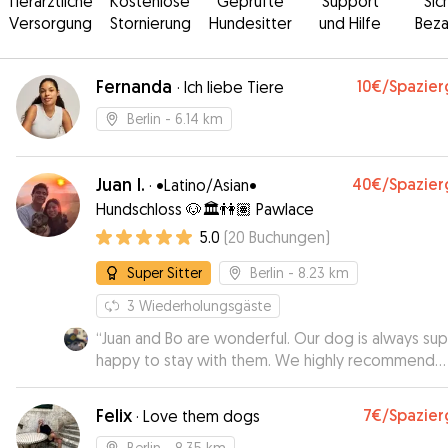
Tierärztliche
Kostenlose
Geprüfte
Support
Sic
Versorgung
Stornierung
Hundesitter
und Hilfe
Beza
Fernanda
10€
/Spazie
·
Ich liebe Tiere
Berlin
- 6.14 km
Juan I.
40€
/Spazie
·
•Latino/Asian•
Hundschloss 🐶🏛👫🏽 Pawlace
5.0
(
20
Buchungen
)
Super Sitter
Berlin
- 8.23 km
3
Wiederholungsgäste
“
Juan and Bo are wonderful. Our dog is always su
happy to stay with them. We highly recommend
them!
”
Felix
7€
/Spazie
·
Love them dogs
Berlin
- 8.35 km