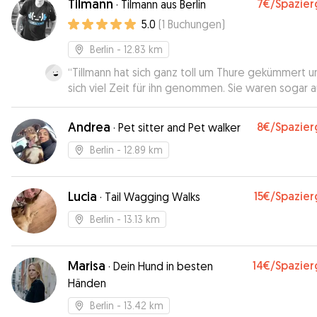
Tilmann
7€
/Spazie
·
Tilmann aus Berlin
5.0
(
1
Buchungen
)
Berlin
- 12.83 km
“
Tillmann hat sich ganz toll um Thure gekümmert u
sich viel Zeit für ihn genommen. Sie waren sogar a
einem Hundeplatz zum Toben. Es ist beruhigend,
man weiß, dass der eigene Hund gut aufgehoben i
Andrea
8€
/Spazie
·
Pet sitter and Pet walker
Berlin
- 12.89 km
Lucia
15€
/Spazie
·
Tail Wagging Walks
Berlin
- 13.13 km
Marisa
14€
/Spazie
·
Dein Hund in besten
Händen
Berlin
- 13.42 km