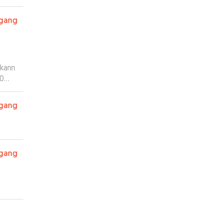
rgang
 kann
10
t und
rgang
rgang