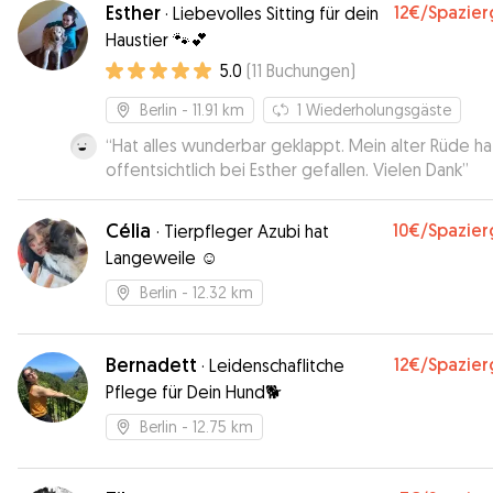
Esther
12€
/Spazie
·
Liebevolles Sitting für dein
Haustier 🐾💕
5.0
(
11
Buchungen
)
Berlin
- 11.91 km
1
Wiederholungsgäste
“
Hat alles wunderbar geklappt. Mein alter Rüde ha
offentsichtlich bei Esther gefallen. Vielen Dank
”
Célia
10€
/Spazie
·
Tierpfleger Azubi hat
Langeweile ☺️
Berlin
- 12.32 km
Bernadett
12€
/Spazie
·
Leidenschaflitche
Pflege für Dein Hund🐕
Berlin
- 12.75 km