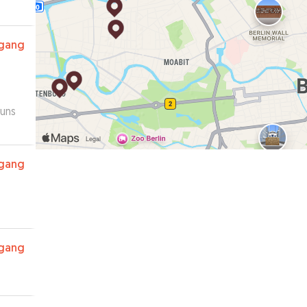
rgang
 uns
rgang
rgang