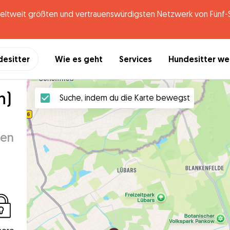
tweit größten und vertrauenswürdigsten Netzwerk von Fünf-St
desitter
Wie es geht
Services
Hundesitter w
n)
Suche, indem du die Karte bewegst
hen