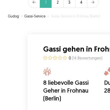
1
2
3
4
Gudog
»
Gassi-Service
»
Gassi-Service in Frohnau (Berlin)
Gassi gehen in Froh
0
(
14
Bewertungen
)
8 liebevolle Gassi
Du
Geher in Frohnau
28
(Berlin)