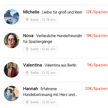
Michelle
12€
/Spazie
·
Liebe für groß und klein
Berlin
- 13.78 km
Nova
18€
/Spazie
·
Verlässliche Hundefreundin
für Spaziergänge
Berlin
- 13.82 km
Valentina
11€
/Spazie
·
Valentina aus Berlin
Berlin
- 13.93 km
Hannah
20€
/Spazie
·
Erfahrene
Hundebetreuung mit Herz und
Verstand
Berlin
- 13.95 km