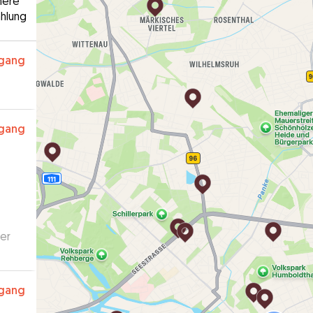
here
hlung
rgang
rgang
per
rgang