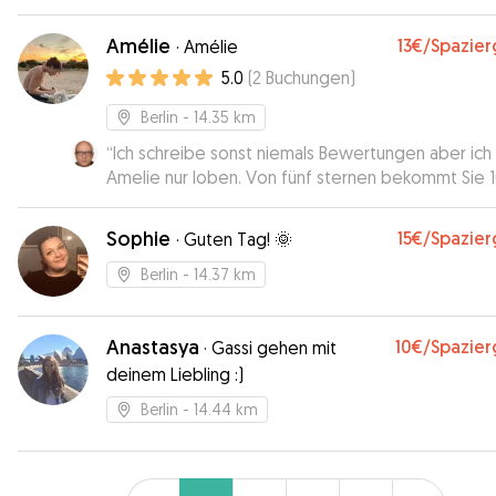
Amélie
13€
/Spazie
·
Amélie
5.0
(
2
Buchungen
)
Berlin
- 14.35 km
“
Ich schreibe sonst niemals Bewertungen aber ich
Amelie nur loben. Von fünf sternen bekommt Sie 
von mir. Mein Hundemädchen war tiefenentspann
glücklich.
”
Sophie
15€
/Spazie
·
Guten Tag! 🌞
Berlin
- 14.37 km
Anastasya
10€
/Spazie
·
Gassi gehen mit
deinem Liebling :)
Berlin
- 14.44 km