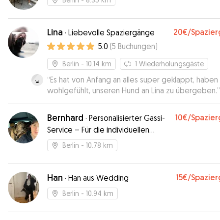
Lina
20€
/Spazie
·
Liebevolle Spaziergänge
5.0
(
5
Buchungen
)
Berlin
- 10.14 km
1
Wiederholungsgäste
“
Es hat von Anfang an alles super geklappt, haben
wohlgefühlt, unseren Hund an Lina zu übergeben.
”
Bernhard
10€
/Spazie
·
Personalisierter Gassi-
Service – Für die individuellen
Bedürfnisse Ihres Hundes
Berlin
- 10.78 km
Han
15€
/Spazie
·
Han aus Wedding
Berlin
- 10.94 km