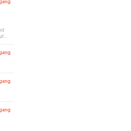
rgang
nd
uf
 wenn
st.
”
rgang
rgang
rgang