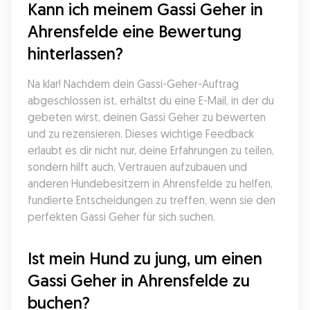
Kann ich meinem Gassi Geher in 
Ahrensfelde eine Bewertung 
hinterlassen?
Na klar! Nachdem dein Gassi-Geher-Auftrag 
abgeschlossen ist, erhältst du eine E-Mail, in der du 
gebeten wirst, deinen Gassi Geher zu bewerten 
und zu rezensieren. Dieses wichtige Feedback 
erlaubt es dir nicht nur, deine Erfahrungen zu teilen, 
sondern hilft auch, Vertrauen aufzubauen und 
anderen Hundebesitzern in Ahrensfelde zu helfen, 
fundierte Entscheidungen zu treffen, wenn sie den 
perfekten Gassi Geher für sich suchen.
Ist mein Hund zu jung, um einen 
Gassi Geher in Ahrensfelde zu 
buchen?