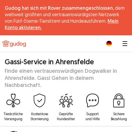
Gudog hat sich mit Rover zusammengeschlossen,
dem
weltweit größten und vertrauenswürdigsten Netzwerk
von Fünf-Sterne-Tiersittern und Hundeausführern.
Mein
Konto aktivieren.
|
Gassi-Service in Ahrensfelde
Finde einen vertrauenswürdigen Dogwalker in
Ahrensfelde. Gassi Gehen in deinem
Nachbarschaft.
Tierärztliche
Kostenlose
Geprüfte
Support
Sichere
Versorgung
Stornierung
Hundesitter
und Hilfe
Bezahlung