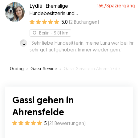
Lydia
15€
/Spaziergang
·
Ehemalige
Hundebesitzerin und
Tierliebhaberin möchte sich
5.0
(
2
Buchungen
)
um ihre Fellbabies kümmern!
Berlin
- 9.81 km
“
Sehr liebe Hundesitterin, meine Luna war bei Ihr
sehr gut aufgehoben. Immer wieder gern.
”
Gudog
»
Gassi-Service
»
Gassi-Service in Ahrensfelde
Gassi gehen in
Ahrensfelde
5
(
21
Bewertungen
)