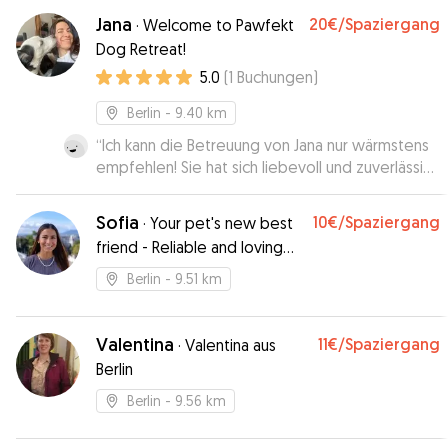
Jana
20€
/Spaziergang
·
Welcome to Pawfekt
Dog Retreat!
5.0
(
1
Buchungen
)
Berlin
- 9.40 km
“
Ich kann die Betreuung von Jana nur wärmstens
empfehlen! Sie hat sich liebevoll und zuverlässig
um meine kleine Emma (eine Bolonka)
gekümmert. Emma ist normalerweise etwas
Sofia
10€
/Spaziergang
·
Your pet's new best
schüchtern, aber bei ihr hat sie sich sofort
friend - Reliable and loving
wohlgefühlt. Der Umgang war sehr fürsorglich,
care
und ich habe regelmäßige Updates und Bilder
Berlin
- 9.51 km
erhalten, was mir ein gutes Gefühl gegeben hat.
Man merkt sofort, dass Jana Hunde liebt und viel
Erfahrung mitbringt. Ich werde sie auf jeden Fall
Valentina
11€
/Spaziergang
·
Valentina aus
wieder buchen – Emma freut sich schon auf das
Berlin
nächste Mal!
”
Berlin
- 9.56 km