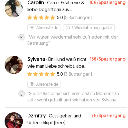
Carolin
10€
/Spaziergang
·
Caro - Erfahrene &
liebe Dogsitterin aus
Ahrensfelde
5.0
(
5
Buchungen
)
Ahrensfelde
1
Wiederholungsgäste
“
Wir waren wiedermal sehr zufrieden mit der
Betreuung
”
Sylvana
15€
/Spaziergang
·
Ein Hund weiß nicht
wie man Liebe schreibt, aber
er weiß wie man sie täglich
5.0
(
3
Buchungen
)
zeigt!
Ahrensfelde
“
Super! Basco hat sich vom ersten Moment an
sehr wohl gefühlt und wir haben von Sylvana
immer Updates bekommen. Wir waren voll und
ganz zufrieden. Sehr gern wieder!
”
Dzmitry
7€
/Spaziergang
·
Gassigehen und
Unterschlupf (free)