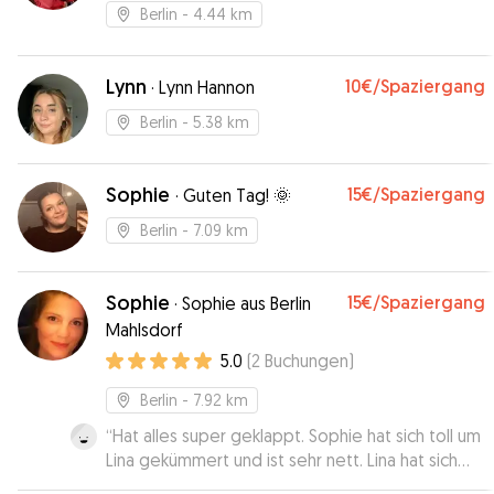
Berlin
- 4.44 km
Lynn
10€
/Spaziergang
·
Lynn Hannon
Berlin
- 5.38 km
Sophie
15€
/Spaziergang
·
Guten Tag! 🌞
Berlin
- 7.09 km
Sophie
15€
/Spaziergang
·
Sophie aus Berlin
Mahlsdorf
5.0
(
2
Buchungen
)
Berlin
- 7.92 km
“
Hat alles super geklappt. Sophie hat sich toll um
Lina gekümmert und ist sehr nett. Lina hat sich
sehr wohlgefühlt. Gerne wieder!
”