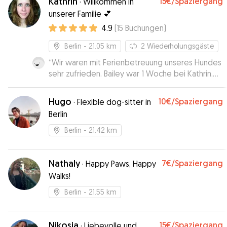
Kathrin
15€
/Spaziergang
·
Willkommen in
unserer Familie 💕
4.9
(
15
Buchungen
)
Berlin
- 21.05 km
2
Wiederholungsgäste
“
Wir waren mit Ferienbetreuung unseres Hundes
sehr zufrieden. Bailey war 1 Woche bei Kathrin.
Alle Absprachen haben super geklappt und
Kathrin hat uns jeden Tag mit aktuellen Fotos von
Hugo
10€
/Spaziergang
·
Flexible dog-sitter in
Bailey versorgt. Somit waren wir immer auf dem
Berlin
neuesten Stand und konnten unseren Urlaub
entspannt genießen. Wir würden jeder Zeit
Berlin
- 21.42 km
wieder eine Betreuung über Kathrin buchen.
”
Nathaly
7€
/Spaziergang
·
Happy Paws, Happy
Walks!
Berlin
- 21.55 km
Nikosia
15€
/Spaziergang
·
Liebevolle und