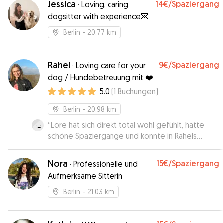
Jessica
14€
/Spaziergang
·
Loving, caring
dogsitter with experience💌
Berlin
- 20.77 km
Rahel
9€
/Spaziergang
·
Loving care for your
dog / Hundebetreuung mit ❤️
5.0
(
1
Buchungen
)
Berlin
- 20.98 km
“
Lore hat sich direkt total wohl gefühlt, hatte
schöne Spaziergänge und konnte in Rahels
Wohnung gut zur Ruhe kommen. Besonders
habe ich mich über die Fotos zwischendurch
Nora
15€
/Spaziergang
·
Professionelle und
gefreut :) super gerne wieder!
”
Aufmerksame Sitterin
Berlin
- 21.03 km