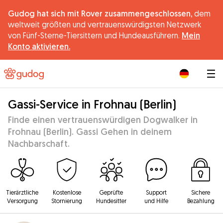
Gudog hat sich mit Rover zusammengeschlossen,
dem
weltweit größten und vertrauenswürdigsten Netzwerk
von Fünf-Sterne-Tiersittern und Hundeausführern.
Mein
Konto aktivieren.
|
Gassi-Service in Frohnau (Berlin)
Finde einen vertrauenswürdigen Dogwalker in
Frohnau (Berlin). Gassi Gehen in deinem
Nachbarschaft.
Tierärztliche
Kostenlose
Geprüfte
Support
Sichere
Versorgung
Stornierung
Hundesitter
und Hilfe
Bezahlung