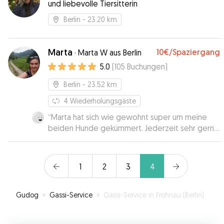
und liebevolle Tiersitterin
Berlin
- 23.20 km
Marta
10€
/Spaziergang
·
Marta W aus Berlin
5.0
(
105
Buchungen
)
Berlin
- 23.52 km
4
Wiederholungsgäste
“
Marta hat sich wie gewohnt super um meine
beiden Hunde gekümmert. Jederzeit sehr gern
wieder 🐶
”
1
2
3
4
Gudog
»
Gassi-Service
»
Gassi-Service in Frohnau (Berlin)