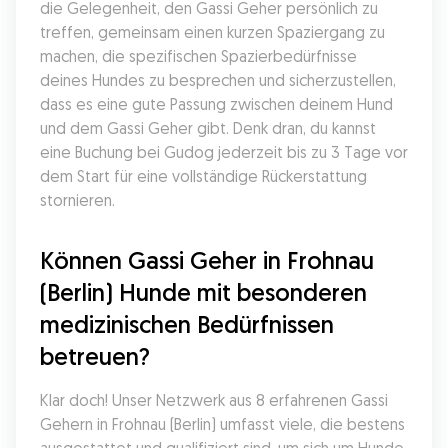
die Gelegenheit, den Gassi Geher persönlich zu 
treffen, gemeinsam einen kurzen Spaziergang zu 
machen, die spezifischen Spazierbedürfnisse 
deines Hundes zu besprechen und sicherzustellen, 
dass es eine gute Passung zwischen deinem Hund 
und dem Gassi Geher gibt. Denk dran, du kannst 
eine Buchung bei Gudog jederzeit bis zu 3 Tage vor 
dem Start für eine vollständige Rückerstattung 
stornieren.
Können Gassi Geher in Frohnau 
(Berlin) Hunde mit besonderen 
medizinischen Bedürfnissen 
betreuen?
Klar doch! Unser Netzwerk aus 8 erfahrenen Gassi 
Gehern in Frohnau (Berlin) umfasst viele, die bestens 