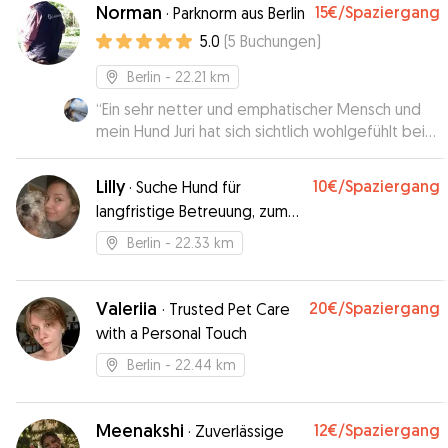
Norman
15€
/Spaziergang
·
Parknorm aus Berlin
5.0
(
5
Buchungen
)
Berlin
- 22.21 km
“
Ein sehr netter und emphatischer Mensch und
mein Hund Juri hat sich sichtlich wohlgefühlt bei
Norman. Ich werde Norman auf jeden Fall
weiterhin für die Betreuung anfragen. 1000
Lilly
10€
/Spaziergang
·
Suche Hund für
Dank!
”
langfristige Betreuung, zum
kuscheln und spazieren
Berlin
- 22.33 km
gehen
Valeriia
20€
/Spaziergang
·
Trusted Pet Care
with a Personal Touch
Berlin
- 22.44 km
Meenakshi
12€
/Spaziergang
·
Zuverlässige