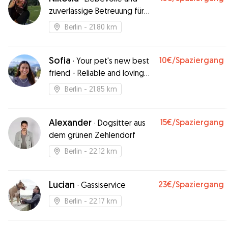
zuverlässige Betreuung für
ihre Vierbeiner.
Berlin
- 21.80 km
Sofia
10€
/Spaziergang
·
Your pet's new best
friend - Reliable and loving
care
Berlin
- 21.85 km
Alexander
15€
/Spaziergang
·
Dogsitter aus
dem grünen Zehlendorf
Berlin
- 22.12 km
Lucian
23€
/Spaziergang
·
Gassiservice
Berlin
- 22.17 km