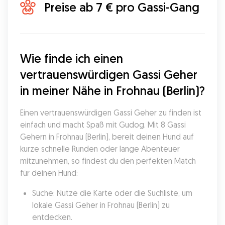
Preise ab 7 € pro Gassi-Gang
Wie finde ich einen 
vertrauenswürdigen Gassi Geher 
in meiner Nähe in Frohnau (Berlin)?
Einen vertrauenswürdigen Gassi Geher zu finden ist 
einfach und macht Spaß mit Gudog. Mit 8 Gassi 
Gehern in Frohnau (Berlin), bereit deinen Hund auf 
kurze schnelle Runden oder lange Abenteuer 
mitzunehmen, so findest du den perfekten Match 
für deinen Hund:
Suche: Nutze die Karte oder die Suchliste, um 
lokale Gassi Geher in Frohnau (Berlin) zu 
entdecken.