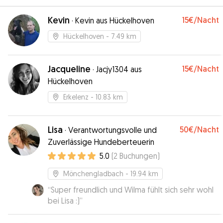
Kevin
15€
/Nacht
·
Kevin aus Hückelhoven
Hückelhoven
- 7.49 km
Jacqueline
15€
/Nacht
·
Jacjy1304 aus
Hückelhoven
Erkelenz
- 10.83 km
Lisa
50€
/Nacht
·
Verantwortungsvolle und
Zuverlässige Hundeberteuerin
5.0
(
2
Buchungen
)
Mönchengladbach
- 19.94 km
“
Super freundlich und Wilma fühlt sich sehr wohl
bei Lisa :)
”