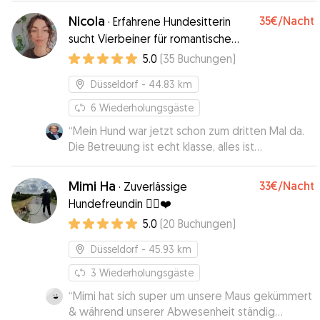
Nicola
35€
/Nacht
·
Erfahrene Hundesitterin
sucht Vierbeiner für romantische
Spaziergänge
5.0
(
35
Buchungen
)
Düsseldorf
- 44.83 km
6
Wiederholungsgäste
“
Mein Hund war jetzt schon zum dritten Mal da.
Die Betreuung ist echt klasse, alles ist
wunschgemäß gelaufen. Jacky hat sich dort sehr
wohl gefühlt und freut sich schon auf Nicola.
Mimi Ha
33€
/Nacht
·
Zuverlässige
Kann ich nur empfehlen.
”
Hundefreundin 🐕‍🦺❤️
5.0
(
20
Buchungen
)
Düsseldorf
- 45.93 km
3
Wiederholungsgäste
“
Mimi hat sich super um unsere Maus gekümmert
& während unserer Abwesenheit ständig