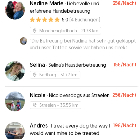
Nadine Marie
35€
/Nacht
·
Liebevolle und
erfahrene Hundebetreuung
5.0
(
4
Buchungen
)
Mönchengladbach
- 21.78 km
“
Die Betreuung bei Nadine hat sehr gut geklappt
und unser Toffee sowie wir haben uns direkt
wohl gefühlt. Nadine war super sympathisch und
Toffee hatte einen schönen Tag erlebt. Sehr
Selina
15€
/Nacht
·
Selina‘s Haustierbetreuung
gerne wieder!
”
Bedburg
- 31.77 km
Nicola
25€
/Nacht
·
Nicolovesdogs aus Straelen
Straelen
- 35.55 km
Andres
19€
/Nacht
·
I treat every dog the way I
would want mine to be treated