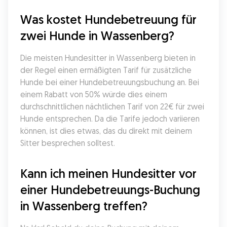
Was kostet Hundebetreuung für 
zwei Hunde in Wassenberg?
Die meisten Hundesitter in Wassenberg bieten in 
der Regel einen ermäßigten Tarif für zusätzliche 
Hunde bei einer Hundebetreuungsbuchung an. Bei 
einem Rabatt von 50% würde dies einem 
durchschnittlichen nächtlichen Tarif von 22€ für zwei 
Hunde entsprechen. Da die Tarife jedoch variieren 
können, ist dies etwas, das du direkt mit deinem 
Sitter besprechen solltest.
Kann ich meinen Hundesitter vor 
einer Hundebetreuungs-Buchung 
in Wassenberg treffen?