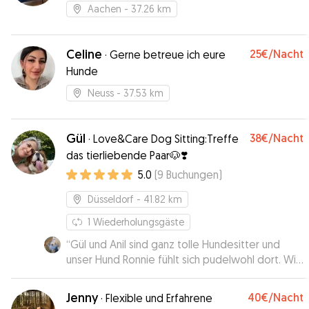
Aachen
- 37.26 km
Celine
25€
/Nacht
·
Gerne betreue ich eure
Hunde
Neuss
- 37.53 km
Gül
38€
/Nacht
·
Love&Care Dog Sitting:Treffe
das tierliebende Paar🐶❣️
5.0
(
9
Buchungen
)
Düsseldorf
- 41.82 km
1
Wiederholungsgäste
“
Gül und Anil sind ganz tolle Hundesitter und
unser Hund Ronnie fühlt sich pudelwohl dort. Wir
sind sehr zufrieden und unser Ronnie hat immer
einen entspannten Tag, wenn er dort zu Besuch
Jenny
40€
/Nacht
·
Flexible und Erfahrene
ist. Auch die Urlaubsbetreuung letztes Jahr hat