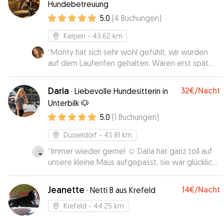
Hundebetreuung
prima geklappt. Lieben Dank für die liebe- und
5.0
(
4
Buchungen
)
vertrauensvolle Betreuung.
”
Kerpen
- 43.62 km
“
Monty hat sich sehr wohl gefühlt, wir wurden
auf dem Laufenfen gehalten. Waren erst spät
zurück und konnten Monty nachts noch abholen,
danke für die tolle Betreuung. 😊
”
Daria
32€
/Nacht
·
Liebevolle Hundesitterin in
Unterbilk 🐶
5.0
(
1
Buchungen
)
Düsseldorf
- 43.81 km
“
Immer wieder gerne! ☺️ Daria hat ganz toll auf
unsere kleine Maus aufgepasst, sie war glücklich
& zufrieden als wir sie mittags wieder abgeholt
haben. Danke✨
”
Jeanette
14€
/Nacht
·
Netti B aus Krefeld
Krefeld
- 44.25 km