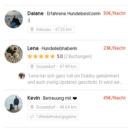
werde sicher wieder Fauna in Corinnas
vertrauensvolle Hände geben und kann Corinna
als Hundesitterin definitiv empfehlen.
Daiane
”
30€
/Nacht
·
Erfahrene Hundebesitzerin
:)
Kreuzau
- 47.35 km
Lena
23€
/Nacht
·
Hundeliebhaberin
5.0
(
2
Buchungen
)
Düsseldorf
- 47.49 km
“
Lena hat sich ganz toll um Dobby gekümmert
und auch stetig Updates geschickt. Er wird sie
ganz bestimmt öfters besuchen. ☺️
”
Kevin
45€
/Nacht
·
Betreuung mit ❤️
Düsseldorf
- 48.04 km
1
Wiederholungsgäste