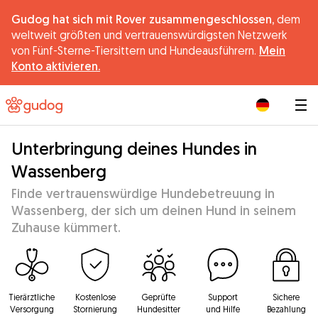
Gudog hat sich mit Rover zusammengeschlossen,
dem
weltweit größten und vertrauenswürdigsten Netzwerk
von Fünf-Sterne-Tiersittern und Hundeausführern.
Mein
Konto aktivieren.
|
Unterbringung deines Hundes in
Wassenberg
Finde vertrauenswürdige Hundebetreuung in
Wassenberg, der sich um deinen Hund in seinem
Zuhause kümmert.
Tierärztliche
Kostenlose
Geprüfte
Support
Sichere
Versorgung
Stornierung
Hundesitter
und Hilfe
Bezahlung