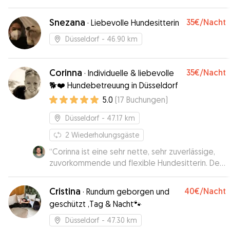
Updates gegeben. Immer gerne wieder.
”
Snezana
35€
/Nacht
·
Liebevolle Hundesitterin
Düsseldorf
- 46.90 km
Corinna
35€
/Nacht
·
Individuelle & liebevolle
🐕❤️ Hundebetreuung in Düsseldorf
5.0
(
17
Buchungen
)
Düsseldorf
- 47.17 km
2
Wiederholungsgäste
“
Corinna ist eine sehr nette, sehr zuverlässige,
zuvorkommende und flexible Hundesitterin. Der
Kontakt mit ihr war jederzeit reibungslos und
verlässlich. Fauna hat sich bei Corinna sichtlich
Cristina
40€
/Nacht
·
Rundum geborgen und
wohlgefühlt. Corinna hat mich mit Fotos von
geschützt ,Tag & Nacht🐾
Spaziergängen und zu Hause immer wieder auf
dem Laufenden gehalten, wie es Fauna geht. Ich
Düsseldorf
- 47.30 km