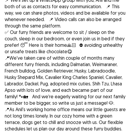
📌 We'll set up a WhatsApp group with you, Anil and me
both of us as contacts for easy communication. 📌 This
way, we can share photos, videos and be available for you
whenever needed. 📌 Video calls can also be arranged
through the same platform.
✅ Our furry friends are welcome to sit / sleep on the
couch, sleep in our bedroom, or even join us in bed if they
prefer! 😴 Here is their home🙏🏻 ⛔️ avoiding unhealthy
or unsafe treats like chocolate😋
📍We've taken care of within couple of months many
different furry friends, including Dalmatian, Weimaraner,
French bulldog, Golden Retriever, Husky, Labradoodle,
Husky Shepard Mix, Cavalier King Charles Spaniel, Cavalier,
Labrador, Dackel, Pug, adopted mix cuties, Shih Tzu, Lhasa
Apso with lots of love, and each became part of our
family! 🐾🏡 And we're eagerly waiting for our next family
member to be bigger, so write us just a message! 🐶.
📍As Anil's working home office means our little guests are
not long times lonely. In our cozy home with a green
terrace, dogs get to chill and snooze with us. Our flexible
schedules let us plan our day around these furry buddies.