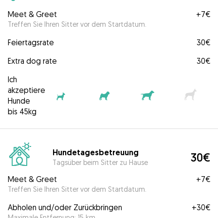
Meet & Greet
+
7€
Treffen Sie Ihren Sitter vor dem Startdatum.
Feiertagsrate
30€
Extra dog rate
30€
Ich
akzeptiere
Hunde
bis 45kg
Hundetagesbetreuung
30€
Tagsüber beim Sitter zu Hause
Meet & Greet
+
7€
Treffen Sie Ihren Sitter vor dem Startdatum.
Abholen und/oder Zurückbringen
+
30€
Maximale Entfernung: 15 km