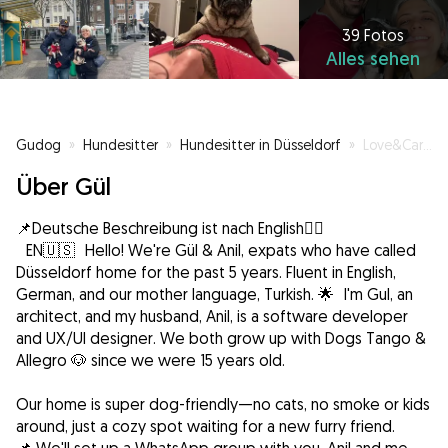
39 Fotos
Alles sehen
Gudog
»
Hundesitter
»
Hundesitter in Düsseldorf
»
Love&Care Dog Sitting:Treffe das tierliebende Paar🐶❣️
Über Gül
📌Deutsche Beschreibung ist nach English👇🏻
EN🇺🇸 Hello! We're Gül & Anil, expats who have called
Düsseldorf home for the past 5 years. Fluent in English,
German, and our mother language, Turkish. 🌟 I'm Gul, an
architect, and my husband, Anil, is a software developer
and UX/UI designer. We both grow up with Dogs Tango &
Allegro 🐶 since we were 15 years old.
Our home is super dog-friendly—no cats, no smoke or kids
around, just a cozy spot waiting for a new furry friend.