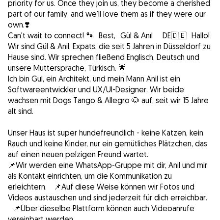
priority for us. Once they join us, they become a cherished
part of our family, and we'll love them as if they were our
own.❣️
Can't wait to connect! 🐾 Best, Gül & Anıl DE🇩🇪 Hallo!
Wir sind Gül & Anil, Expats, die seit 5 Jahren in Düsseldorf zu
Hause sind. Wir sprechen fließend Englisch, Deutsch und
unsere Muttersprache, Türkisch. 🌟
Ich bin Gul, ein Architekt, und mein Mann Anil ist ein
Softwareentwickler und UX/UI-Designer. Wir beide
wachsen mit Dogs Tango & Allegro 🐶 auf, seit wir 15 Jahre
alt sind.
Unser Haus ist super hundefreundlich - keine Katzen, kein
Rauch und keine Kinder, nur ein gemütliches Plätzchen, das
auf einen neuen pelzigen Freund wartet.
📌Wir werden eine WhatsApp-Gruppe mit dir, Anil und mir
als Kontakt einrichten, um die Kommunikation zu
erleichtern. 📌Auf diese Weise können wir Fotos und
Videos austauschen und sind jederzeit für dich erreichbar.
📌Über dieselbe Plattform können auch Videoanrufe
vereinbart werden.