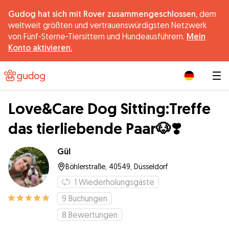
Gudog hat sich mit Rover zusammengeschlossen,
dem
weltweit größten und vertrauenswürdigsten Netzwerk
von Fünf-Sterne-Tiersittern und Hundeausführern.
Mein
Konto aktivieren.
|
Love&Care Dog Sitting:Treffe
das tierliebende Paar🐶❣️
Gül
Böhlerstraße, 40549, Düsseldorf
1
Wiederholungsgäste
9
Buchungen
8
Bewertungen