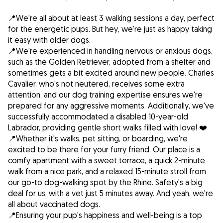
📍We're all about at least 3 walking sessions a day, perfect
for the energetic pups. But hey, we're just as happy taking
it easy with older dogs.
📍We're experienced in handling nervous or anxious dogs,
such as the Golden Retriever, adopted from a shelter and
sometimes gets a bit excited around new people. Charles
Cavalier, who's not neutered, receives some extra
attention, and our dog training expertise ensures we're
prepared for any aggressive moments. Additionally, we've
successfully accommodated a disabled 10-year-old
Labrador, providing gentle short walks filled with love! ❤️
📍Whether it's walks, pet sitting, or boarding, we're
excited to be there for your furry friend. Our place is a
comfy apartment with a sweet terrace, a quick 2-minute
walk from a nice park, and a relaxed 15-minute stroll from
our go-to dog-walking spot by the Rhine. Safety's a big
deal for us, with a vet just 5 minutes away. And yeah, we're
all about vaccinated dogs.
📍Ensuring your pup's happiness and well-being is a top