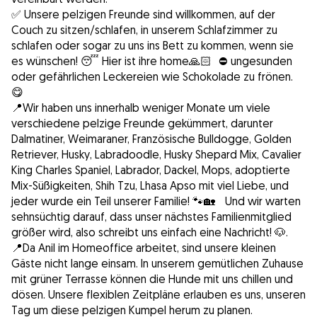
✅ Unsere pelzigen Freunde sind willkommen, auf der
Couch zu sitzen/schlafen, in unserem Schlafzimmer zu
schlafen oder sogar zu uns ins Bett zu kommen, wenn sie
es wünschen! 😴 Hier ist ihre home🙏🏻 ⛔️ ungesunden
oder gefährlichen Leckereien wie Schokolade zu frönen.
😋
📍Wir haben uns innerhalb weniger Monate um viele
verschiedene pelzige Freunde gekümmert, darunter
Dalmatiner, Weimaraner, Französische Bulldogge, Golden
Retriever, Husky, Labradoodle, Husky Shepard Mix, Cavalier
King Charles Spaniel, Labrador, Dackel, Mops, adoptierte
Mix-Süßigkeiten, Shih Tzu, Lhasa Apso mit viel Liebe, und
jeder wurde ein Teil unserer Familie! 🐾🏡 Und wir warten
sehnsüchtig darauf, dass unser nächstes Familienmitglied
größer wird, also schreibt uns einfach eine Nachricht! 🐶.
📍Da Anil im Homeoffice arbeitet, sind unsere kleinen
Gäste nicht lange einsam. In unserem gemütlichen Zuhause
mit grüner Terrasse können die Hunde mit uns chillen und
dösen. Unsere flexiblen Zeitpläne erlauben es uns, unseren
Tag um diese pelzigen Kumpel herum zu planen.