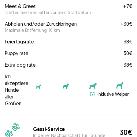
Meet & Greet
+
7€
Treffen Sie Ihren Sitter vor dem Startdatum.
Abholen und/oder Zurückbringen
+
30€
Maximale Entfernung: 10 km
Feiertagsrate
38€
Puppy rate
50€
Extra dog rate
38€
Ich
akzeptiere
Hunde
Inklusive Welpen
aller
Größen
Gassi-Service
30€
In deiner Nachbarschaft für 1 Stunde