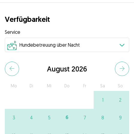
Verfügbarkeit
Service
August 2026
Mo
Di
Mi
Do
Fr
Sa
So
1
2
6
3
4
5
7
8
9