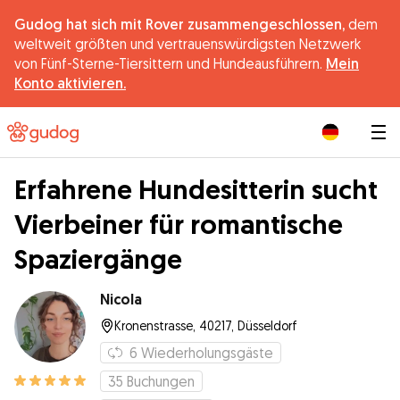
Gudog hat sich mit Rover zusammengeschlossen,
dem
weltweit größten und vertrauenswürdigsten Netzwerk
von Fünf-Sterne-Tiersittern und Hundeausführern.
Mein
Konto aktivieren.
|
Erfahrene Hundesitterin sucht
Vierbeiner für romantische
Spaziergänge
Nicola
Kronenstrasse, 40217, Düsseldorf
6
Wiederholungsgäste
35
Buchungen