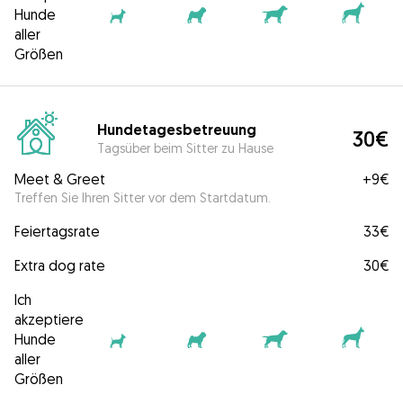
Hunde
aller
Größen
Hundetagesbetreuung
30€
Tagsüber beim Sitter zu Hause
Meet & Greet
+
9€
Treffen Sie Ihren Sitter vor dem Startdatum.
Feiertagsrate
33€
Extra dog rate
30€
Ich
akzeptiere
Hunde
aller
Größen