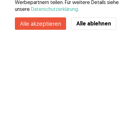
Werbepartnern teilen. Für weitere Details siehe
unsere
Datenschutzerklärung
.
Kontakt
Alle ablehnen
Alle akzeptieren
Kennst du die Vorteile von Gudog? Mehr sehen
Services
Wie es geht
Über Gudog
Bewertungen
Tierärztliche Abdeckung
Tipps für Hundehalter
Tipps für Hundesitter
Hundesitter werden