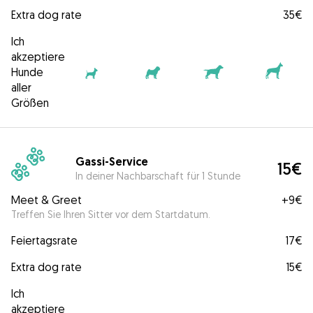
Extra dog rate
35€
Ich
akzeptiere
Hunde
aller
Größen
Gassi-Service
15€
In deiner Nachbarschaft für 1 Stunde
Meet & Greet
+
9€
Treffen Sie Ihren Sitter vor dem Startdatum.
Feiertagsrate
17€
Extra dog rate
15€
Ich
akzeptiere