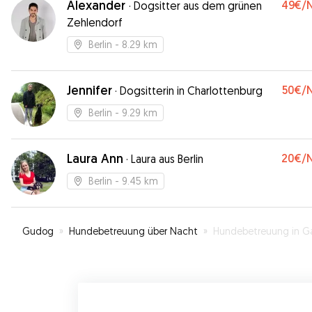
Alexander
49€
/
·
Dogsitter aus dem grünen
Zehlendorf
Berlin
- 8.29 km
Jennifer
50€
/
·
Dogsitterin in Charlottenburg
Berlin
- 9.29 km
Laura Ann
20€
/
·
Laura aus Berlin
Berlin
- 9.45 km
Gudog
»
Hundebetreuung über Nacht
»
Hundebetreuung in Gatow (Berl