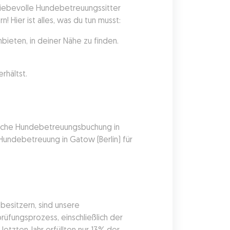
liebevolle Hundebetreuungssitter 
 Hier ist alles, was du tun musst:
ieten, in deiner Nähe zu finden.
rhältst.
pische Hundebetreuungsbuchung in 
undebetreuung in Gatow (Berlin) für 
sitzern, sind unsere 
üfungsprozess, einschließlich der 
etzten Jahr erfüllten nur 13% der 