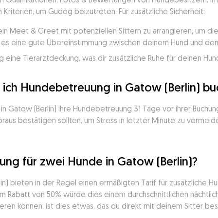
n Kriterien, um Gudog beizutreten. Für zusätzliche Sicherheit:
ein Meet & Greet mit potenziellen Sittern zu arrangieren, um d
ss es eine gute Übereinstimmung zwischen deinem Hund und dem 
 eine Tierarztdeckung, was dir zusätzliche Ruhe für deinen Hund
e ich Hundebetreuung in Gatow (Berlin) b
n Gatow (Berlin) ihre Hundebetreuung 31 Tage vor ihrer Buchung.
aus bestätigen sollten, um Stress in letzter Minute zu vermeiden
ng für zwei Hunde in Gatow (Berlin)?
n) bieten in der Regel einen ermäßigten Tarif für zusätzliche Hu
 Rabatt von 50% würde dies einem durchschnittlichen nächtlich
ieren können, ist dies etwas, das du direkt mit deinem Sitter bes