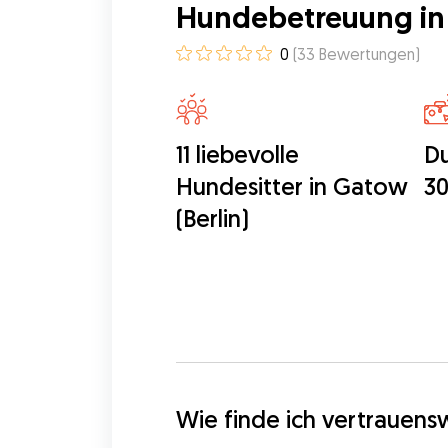
Hundebetreuung in 
0
(
33
Bewertungen
)
11 liebevolle
Du
Hundesitter in Gatow
30
(Berlin)
Wie finde ich vertrauens