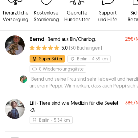
Tierärztliche
Kostenlose
Geprüfte
Support
Sic
Versorgung
Stornierung
Hundesitter
und Hilfe
Beza
Bernd
25€
/
·
Bernd aus Bln/Charlbg.
5.0
(
30
Buchungen
)
Super Sitter
Berlin
- 4.39 km
8
Wiederholungsgäste
“
Bernd und seine Frau sind sehr liebevoll und herzl
unserem Peppi. Wir merken, dass auch Peppi sich 
fühlt. Sie sind aktiv und beschäftigen sich mit ihm,
sodass bei Peppi keine Langeweile aufkommt. Di
Lili
38€
/
·
Tiere sind wie Medizin für die Seele!
Beiden waren stets verlässlich und sind auf unsere
<3
Wünsche eingegangen. Wir sind sehr zufrieden u
werden unseren Peppi immer wieder Bernd und s
Berlin
- 5.34 km
ebenfalls sehr angenehmen Frau anvertrauen.
”