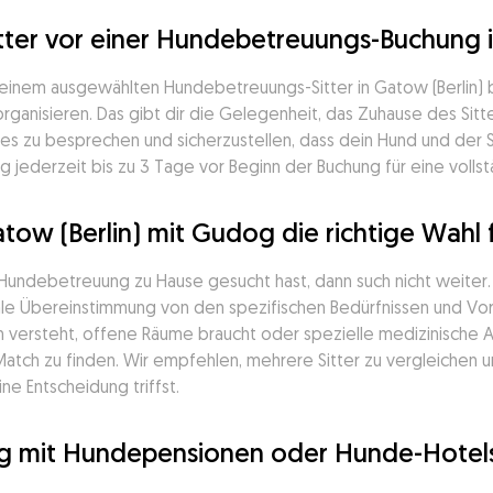
ter vor einer Hundebetreuungs-Buchung in
deinem ausgewählten Hundebetreuungs-Sitter in Gatow (Berlin) be
ganisieren. Das gibt dir die Gelegenheit, das Zuhause des Sitter
s zu besprechen und sicherzustellen, dass dein Hund und der 
 jederzeit bis zu 3 Tage vor Beginn der Buchung für eine vollst
tow (Berlin) mit Gudog die richtige Wahl
 Hundebetreuung zu Hause gesucht hast, dann such nicht weiter
deale Übereinstimmung von den spezifischen Bedürfnissen und Vor
 versteht, offene Räume braucht oder spezielle medizinische Au
Match zu finden. Wir empfehlen, mehrere Sitter zu vergleichen
e Entscheidung triffst.
og mit Hundepensionen oder Hunde-Hotels 