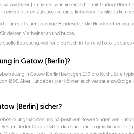
atow (Berlin) zu finden, war nie einfacher mit Gudog! Über 11 
in einem echten Zuhause mit einer liebenden Familie zu kümmern!
arte, um vertrauenswürdige Hundesitter, die Hundebetreuung anb
für deinen Vierbeiner an und buche.
viduelle Betreuung, während du Nachrichten und Foto-Updates e
ng in Gatow (Berlin)?
debetreuung in Gatow (Berlin) betragen £30 pro Nacht. Eine ty
is von 165€. Aber Hundebesitzer können auch vertrauenswürdige H
tow (Berlin) sicher?
ndebetreuungsnächten und 33 positiven Bewertungen von Hundebe
Besten. Jeder Gudog-Sitter durchläuft einen gründlichen Überpr
en Qualifikationen, Fotos & Bewertungen von Hundebesitzern. Im l