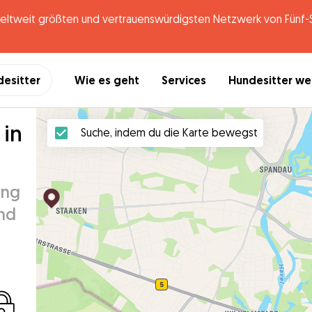
tweit größten und vertrauenswürdigsten Netzwerk von Fünf-St
desitter
Wie es geht
Services
Hundesitter w
 in
Suche, indem du die Karte bewegst
ung
und