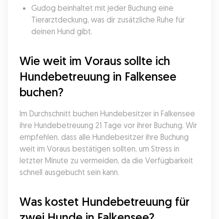
Gudog beinhaltet mit jeder Buchung eine 
Tierarztdeckung, was dir zusätzliche Ruhe für 
deinen Hund gibt.
Wie weit im Voraus sollte ich 
Hundebetreuung in Falkensee 
buchen?
Im Durchschnitt buchen Hundebesitzer in Falkensee 
ihre Hundebetreuung 21 Tage vor ihrer Buchung. Wir 
empfehlen, dass alle Hundebesitzer ihre Buchung 
weit im Voraus bestätigen sollten, um Stress in 
letzter Minute zu vermeiden, da die Verfügbarkeit 
schnell ausgebucht sein kann.
Was kostet Hundebetreuung für 
zwei Hunde in Falkensee?