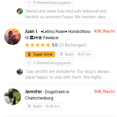
8
Wiederholungsgäste
“
Bernd und seine Frau sind sehr liebevoll und
herzlich zu unserem Peppi. Wir merken, dass
auch Peppi sich wohl fühlt. Sie sind aktiv und
beschäftigen sich mit ihm, sodass bei Peppi
Juan I.
40€
/Nacht
·
•Latino/Asian• Hundschloss
keine Langeweile aufkommt. Die Beiden waren
🐶🏛👫🏽 Pawlace
stets verlässlich und sind auf unsere Wünsche
5.0
(
20
Buchungen
)
eingegangen. Wir sind sehr zufrieden und
werden unseren Peppi immer wieder Bernd und
Super Sitter
Berlin
- 16.01 km
seiner ebenfalls sehr angenehmen Frau
anvertrauen.
”
3
Wiederholungsgäste
“
Juan and Bo are wonderful. Our dog is always
super happy to stay with them. We highly
recommend them!
”
Jennifer
50€
/Nacht
·
Dogsitterin in
Charlottenburg
Berlin
- 16.66 km