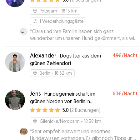
Potsdam
- 18.13 km
1
Wiederholungsgäste
“
Clara und ihre Familie haben sich ganz
wunderbar um unseren Hund gekümmert, als wir
im Urlaub waren, sind auf Wünsche und
Gewohnheiten eingegangen und haben uns mit
Alexander
49€
/Nacht
·
Dogsitter aus dem
Fotos und Videos auf dem Laufenden gehalten.
grünen Zehlendorf
Lupo hat sich ganz offensichtlich wohl gefühlt
und kam entspannt zu uns zurück. Vielen lieben
Berlin
- 18.32 km
Dank! Gerne wieder!
”
Jens
60€
/Nacht
·
Hundegemeinschaft im
grünen Norden von Berlin in
Glienicke/Nordbahn
5.0
(
2
Buchungen
)
Glienicke/Nordbahn
- 18.38 km
“
Sehr empfehlenswert und enormes
Hundewissen vorhanden. Es gibt noch Tipps und