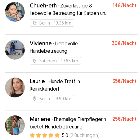
Chueh-erh
14€
/Nacht
·
Zuverlässige &
liebevolle Betreuung für Katzen und
kleine Hunde
Berlin
- 19.36 km
Vivienne
30€
/Nacht
·
Liebevolle
Hundebetreuung
Potsdam
- 19.63 km
Laurie
35€
/Nacht
·
Hunde Treff in
Reinickendorf
Berlin
- 19.90 km
Marlene
25€
/Nacht
·
Ehemalige Tierpflegerin
bietet Hundebetreuung
5.0
(
2
Buchungen
)