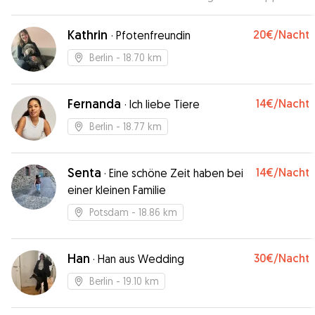
Feedback bei Abholung dazu. Jederzeit werden
wir Jens bei Bedarf buchen.
”
Kathrin
20€
/Nacht
·
Pfotenfreundin
Berlin
- 18.70 km
Fernanda
14€
/Nacht
·
Ich liebe Tiere
Berlin
- 18.77 km
Senta
14€
/Nacht
·
Eine schöne Zeit haben bei
einer kleinen Familie
Potsdam
- 18.86 km
Han
30€
/Nacht
·
Han aus Wedding
Berlin
- 19.10 km