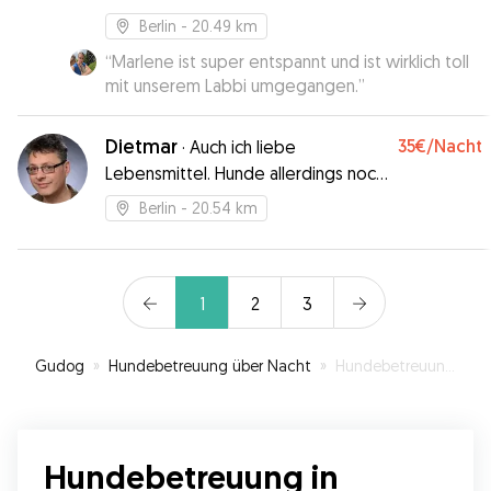
Berlin
- 20.49 km
“
Marlene ist super entspannt und ist wirklich toll
mit unserem Labbi umgegangen.
”
Dietmar
35€
/Nacht
·
Auch ich liebe
Lebensmittel. Hunde allerdings noch
mehr.
Berlin
- 20.54 km
1
2
3
Gudog
»
Hundebetreuung über Nacht
»
Hundebetreuung in Falkensee
Hundebetreuung in