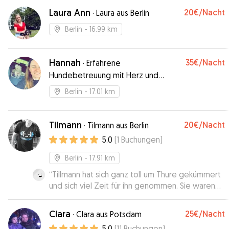
Laura Ann
20€
/Nacht
·
Laura aus Berlin
Berlin
- 16.99 km
Hannah
35€
/Nacht
·
Erfahrene
Hundebetreuung mit Herz und
Verstand
Berlin
- 17.01 km
Tilmann
20€
/Nacht
·
Tilmann aus Berlin
5.0
(
1
Buchungen
)
Berlin
- 17.91 km
“
Tillmann hat sich ganz toll um Thure gekümmert
und sich viel Zeit für ihn genommen. Sie waren
sogar auf einem Hundeplatz zum Toben. Es ist
beruhigend, wenn man weiß, dass der eigene
Clara
25€
/Nacht
·
Clara aus Potsdam
Hund gut aufgehoben ist.
”
5.0
(
11
Buchungen
)