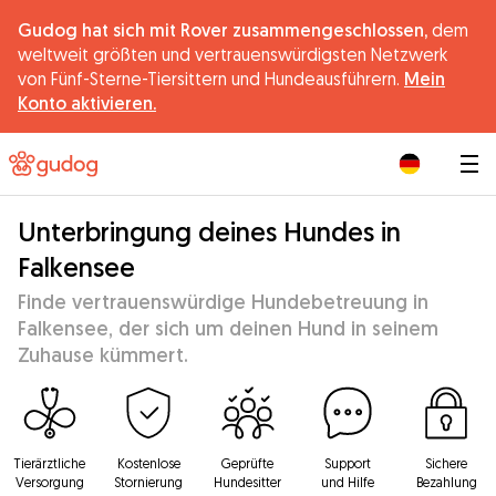
Gudog hat sich mit Rover zusammengeschlossen,
dem
weltweit größten und vertrauenswürdigsten Netzwerk
von Fünf-Sterne-Tiersittern und Hundeausführern.
Mein
Konto aktivieren.
|
Unterbringung deines Hundes in
Falkensee
Finde vertrauenswürdige Hundebetreuung in
Falkensee, der sich um deinen Hund in seinem
Zuhause kümmert.
Tierärztliche
Kostenlose
Geprüfte
Support
Sichere
Versorgung
Stornierung
Hundesitter
und Hilfe
Bezahlung