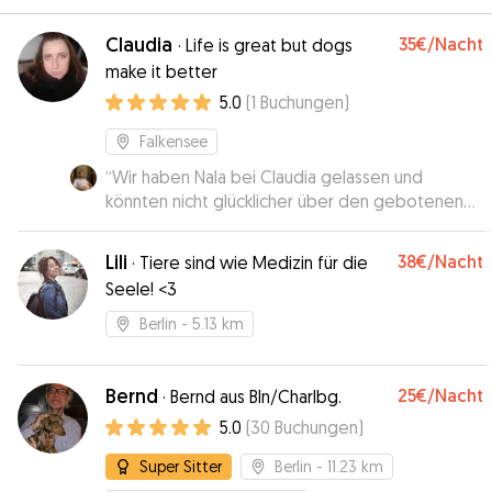
Claudia
35€
/Nacht
·
Life is great but dogs
make it better
5.0
(
1
Buchungen
)
Falkensee
“
Wir haben Nala bei Claudia gelassen und
könnten nicht glücklicher über den gebotenen
Service und die Aufmerksamkeit sein. Nala ist wie
unsere erste Tochter, daher war uns das sehr
Lili
38€
/Nacht
·
Tiere sind wie Medizin für die
wichtig. Claudia war sowohl vor, während als
Seele! <3
auch nach dem Besuch sehr engagiert und
verantwortungsbewusst. Nala hatte eine sehr
Berlin
- 5.13 km
schöne Zeit mit ihr, und ich freue mich schon auf
das nächste Mal. Ich kann Claudia auf jeden Fall
als Hundesitterin empfehlen.
Bernd
”
25€
/Nacht
·
Bernd aus Bln/Charlbg.
5.0
(
30
Buchungen
)
Super Sitter
Berlin
- 11.23 km