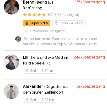
Bernd
15€
/Spaziergang
·
Bernd aus
Bln/Charlbg.
5.0
(
30
Buchungen
)
Super Sitter
Berlin
- 4.39 km
8
Wiederholungsgäste
“
Bernd und seine Frau sind sehr liebevoll und
herzlich zu unserem Peppi. Wir merken, dass
auch Peppi sich wohl fühlt. Sie sind aktiv und
beschäftigen sich mit ihm, sodass bei Peppi
Lili
24€
/Spaziergang
·
Tiere sind wie Medizin
keine Langeweile aufkommt. Die Beiden waren
für die Seele! <3
stets verlässlich und sind auf unsere Wünsche
eingegangen. Wir sind sehr zufrieden und
Berlin
- 5.34 km
werden unseren Peppi immer wieder Bernd und
seiner ebenfalls sehr angenehmen Frau
anvertrauen.
Alexander
”
15€
/Spaziergang
·
Dogsitter aus
dem grünen Zehlendorf
Berlin
- 8.29 km