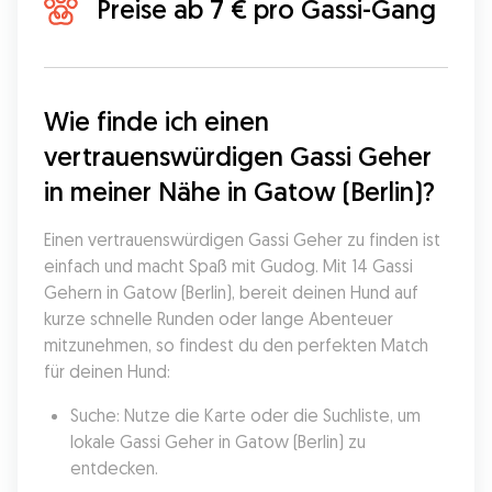
Preise ab 7 € pro Gassi-Gang
Wie finde ich einen 
vertrauenswürdigen Gassi Geher 
in meiner Nähe in Gatow (Berlin)?
Einen vertrauenswürdigen Gassi Geher zu finden ist 
einfach und macht Spaß mit Gudog. Mit 14 Gassi 
Gehern in Gatow (Berlin), bereit deinen Hund auf 
kurze schnelle Runden oder lange Abenteuer 
mitzunehmen, so findest du den perfekten Match 
für deinen Hund:
Suche: Nutze die Karte oder die Suchliste, um 
lokale Gassi Geher in Gatow (Berlin) zu 
entdecken.