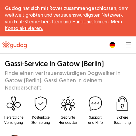
Gudog hat sich mit Rover zusammengeschlossen,
dem
weltweit größten und vertrauenswürdigsten Netzwerk
von Fünf-Sterne-Tiersittern und Hundeausführern.
Mein
Konto aktivieren.
|
Gassi-Service in Gatow (Berlin)
Finde einen vertrauenswürdigen Dogwalker in
Gatow (Berlin). Gassi Gehen in deinem
Nachbarschaft.
Tierärztliche
Kostenlose
Geprüfte
Support
Sichere
Versorgung
Stornierung
Hundesitter
und Hilfe
Bezahlung