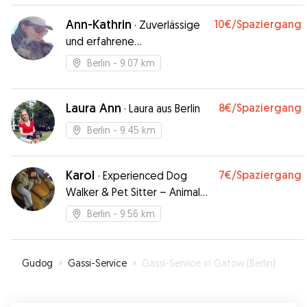
Ann-Kathrin
10€
/Spaziergang
·
Zuverlässige
und erfahrene
Hundeausführerin in Berlin
Berlin
- 9.07 km
Laura Ann
8€
/Spaziergang
·
Laura aus Berlin
Berlin
- 9.45 km
Karol
7€
/Spaziergang
·
Experienced Dog
Walker & Pet Sitter – Animal
Lover 🐾
Berlin
- 9.56 km
Gudog
»
Gassi-Service
»
Gassi-Service in Gatow (Berlin)