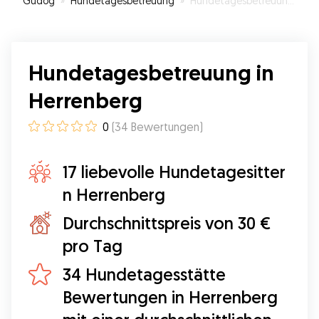
Gudog
»
Hundetagesbetreuung
»
Hundetagesbetreuung in Herrenberg
Teddy auch mit anderen Hunden frei spielen
kann. Chris ist also nicht nur sympatisch und sehr
liebevoll mit seinen Schützlingen, sondern auch
strategisch sehr gut angesiedelt. :-)
”
Hundetagesbetreuung in
Herrenberg
0
(
34
Bewertungen
)
17 liebevolle Hundetagesitter
n Herrenberg
Durchschnittspreis von 30 €
pro Tag
34 Hundetagesstätte
Bewertungen in Herrenberg