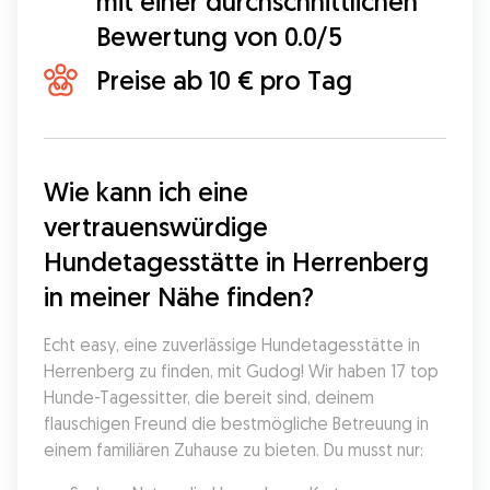
mit einer durchschnittlichen
Bewertung von 0.0/5
Preise ab 10 € pro Tag
Wie kann ich eine 
vertrauenswürdige 
Hundetagesstätte in Herrenberg 
in meiner Nähe finden?
Echt easy, eine zuverlässige Hundetagesstätte in 
Herrenberg zu finden, mit Gudog! Wir haben 17 top 
Hunde-Tagessitter, die bereit sind, deinem 
flauschigen Freund die bestmögliche Betreuung in 
einem familiären Zuhause zu bieten. Du musst nur: