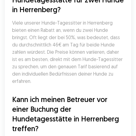
in Herrenberg?
Viele unserer Hunde-Tagessitter in Herrenberg 
bieten einen Rabatt an, wenn du zwei Hunde 
bringst. Oft liegt der bei 50%, was bedeutet, dass 
du durchschnittlich 46€ am Tag für beide Hunde 
zahlen würdest. Die Preise können variieren, daher 
ist es am besten, direkt mit dem Hunde-Tagessitter 
zu sprechen, um den genauen Tarif basierend auf 
den individuellen Bedürfnissen deiner Hunde zu 
erfahren.
Kann ich meinen Betreuer vor 
einer Buchung der 
Hundetagesstätte in Herrenberg 
treffen?