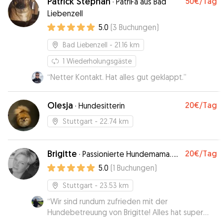
Patrick Stephan
50€
/Tag
·
PatriFa aus Bad
Liebenzell
5.0
(
3
Buchungen
)
Bad Liebenzell
- 21.16 km
1
Wiederholungsgäste
“
Netter Kontakt. Hat alles gut geklappt.
”
Olesja
20€
/Tag
·
Hundesitterin
Stuttgart
- 22.74 km
Brigitte
20€
/Tag
·
Passionierte Hundemama.....
5.0
(
1
Buchungen
)
Stuttgart
- 23.53 km
“
Wir sind rundum zufrieden mit der
Hundebetreuung von Brigitte! Alles hat super