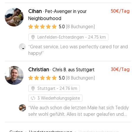
geklappt. Unseren Hund war mit viel Liebe und
Fürsorge betreut. Es war offensichtlich, dass sie
Cihan
50€
/Tag
·
Pet-Avenger in your
viel Erfahrung und Verständnis für Hunde hat😊
”
Neighbourhood
5.0
(
8
Buchungen
)
Leinfelden-Echterdingen
- 24.75 km
“
Great service, Leo was perfectly cared for and
happy!
”
Christian
30€
/Tag
·
Chris B. aus Stuttgart
5.0
(
8
Buchungen
)
Stuttgart
- 24.76 km
3
Wiederholungsgäste
“
Wie auch schon die letzten Male hat sich Teddy
sehr wohl gefühlt. Alles ist super gelaufen und
wir sind sehr zufrieden. Besonders schön ist,
dass in der Nähe ein Hundefreilauf ist, so dass