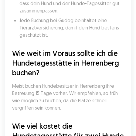
dass dein Hund und der Hunde-Tagessitter gut 
zusammenpassen.
Jede Buchung bei Gudog beinhaltet eine 
Tierarztversicherung, damit dein Hund bestens 
geschützt ist.
Wie weit im Voraus sollte ich die 
Hundetagesstätte in Herrenberg 
buchen?
Meist buchen Hundebesitzer in Herrenberg ihre 
Betreuung 15 Tage vorher. Wir empfehlen, so früh 
wie möglich zu buchen, da die Plätze schnell 
vergriffen sein können.
Wie viel kostet die 
Hundetagesstätte für zwei Hunde 