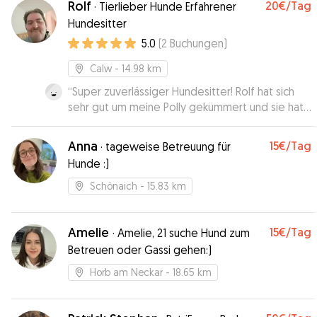
Rolf
20€
/Tag
·
Tierlieber Hunde Erfahrener
Hundesitter
5.0
(
2
Buchungen
)
Calw
- 14.98 km
“
Super zuverlässiger Hundesitter! Rolf hat sich
sehr gut um meine Polly gekümmert und sie hat
richtig Wohlgefühlt. Jederzeit wieder!
”
Anna
15€
/Tag
·
tageweise Betreuung für
Hunde :)
Schönaich
- 15.83 km
Amelie
15€
/Tag
·
Amelie, 21 suche Hund zum
Betreuen oder Gassi gehen:)
Horb am Neckar
- 18.65 km