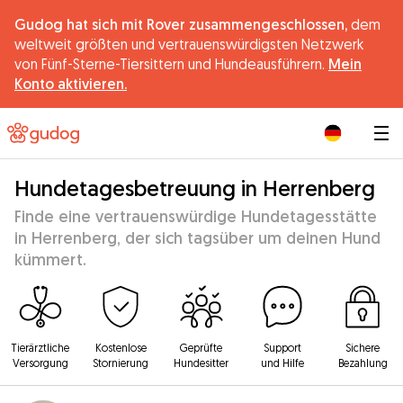
Gudog hat sich mit Rover zusammengeschlossen,
dem
weltweit größten und vertrauenswürdigsten Netzwerk
von Fünf-Sterne-Tiersittern und Hundeausführern.
Mein
Konto aktivieren.
|
Hundetagesbetreuung in Herrenberg
Finde eine vertrauenswürdige Hundetagesstätte
in Herrenberg, der sich tagsüber um deinen Hund
kümmert.
Tierärztliche
Kostenlose
Geprüfte
Support
Sichere
Versorgung
Stornierung
Hundesitter
und Hilfe
Bezahlung