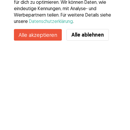
für dich zu optimieren. Wir können Daten, wie
eindeutige Kennungen, mit Analyse- und
Werbepartnern teilen. Für weitere Details siehe
unsere
Datenschutzerklärung
.
Alle ablehnen
Alle akzeptieren
Services
Wie es geht
Über Gudog
Bewertungen
Tierärztliche Abdeckung
Tipps für Hundehalter