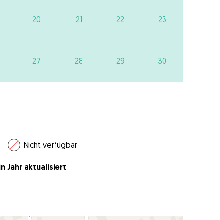
20
21
22
23
27
28
29
30
Nicht verfügbar
n Jahr aktualisiert