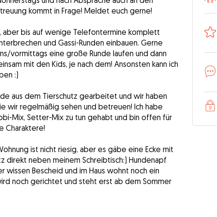
 donnerstags und nach Absprache auch an den
treuung kommt in Frage! Meldet euch gerne!
, aber bis auf wenige Telefontermine komplett
t unterbrechen und Gassi-Runden einbauen. Gerne
s/vormittags eine große Runde laufen und dann
insam mit den Kids, je nach dem! Ansonsten kann ich
en :)
unde aus dem Tierschutz gearbeitet und wir haben
die wir regelmäßig sehen und betreuen! Ich habe
abbi-Mix, Setter-Mix zu tun gehabt und bin offen für
e Charaktere!
hnung ist nicht riesig, aber es gäbe eine Ecke mit
z direkt neben meinem Schreibtisch:) Hundenapf
er wissen Bescheid und im Haus wohnt noch ein
wird noch gerichtet und steht erst ab dem Sommer