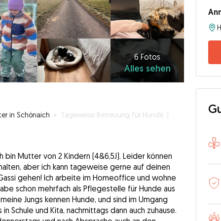
An
H
6
Fotos
Alles
6 Fotos
Alles sehen
sehen
Gu
ter in Schönaich
»
Tageweise Betreuung für Hunde :)
h bin Mutter von 2 Kindern (4&6,5J). Leider können
halten, aber ich kann tageweise gerne auf deinen
Gassi gehen! Ich arbeite im Homeoffice und wohne
habe schon mehrfach als Pflegestelle für Hunde aus
 meine Jungs kennen Hunde, und sind im Umgang
s in Schule und Kita, nachmittags dann auch zuhause.