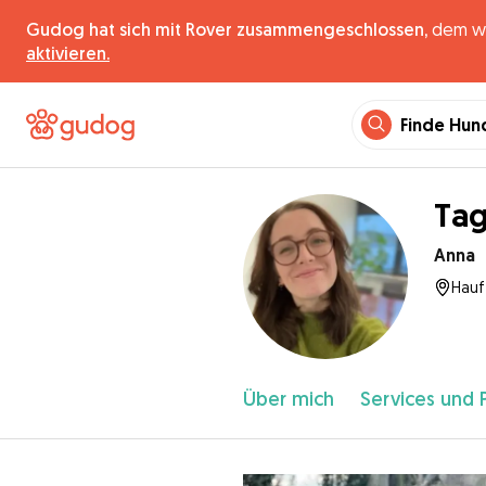
Gudog hat sich mit Rover zusammengeschlossen,
dem wel
aktivieren.
Finde Hun
Tag
Anna
Hauff
Über mich
Services und 