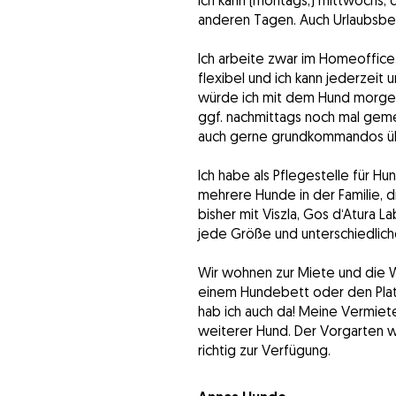
Ich kann (montags,) mittwochs,
anderen Tagen. Auch Urlaubsbe
Ich arbeite zwar im Homeoffice
flexibel und ich kann jederzei
würde ich mit dem Hund morgen
ggf. nachmittags noch mal geme
auch gerne grundkommandos üb
Ich habe als Pflegestelle für H
mehrere Hunde in der Familie, 
bisher mit Viszla, Gos d‘Atura L
jede Größe und unterschiedlich
Wir wohnen zur Miete und die Wo
einem Hundebett oder den Plat
hab ich auch da! Meine Vermiet
weiterer Hund. Der Vorgarten 
richtig zur Verfügung.