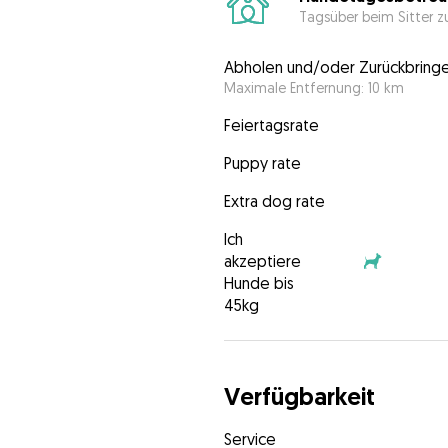
Tagsüber beim Sitter z
Abholen und/oder Zurückbring
Maximale Entfernung: 10 km
Feiertagsrate
Puppy rate
Extra dog rate
Ich
akzeptiere
Hunde bis
45kg
Verfügbarkeit
Service