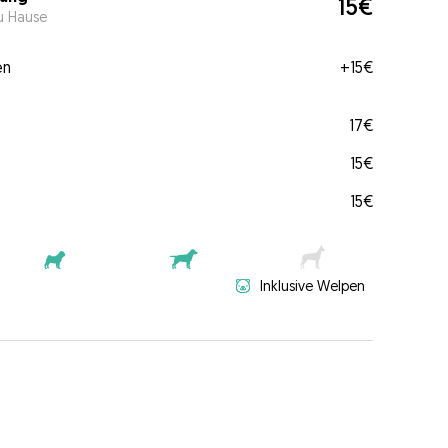
15€
u Hause
en
+
15€
17€
15€
15€
Inklusive Welpen