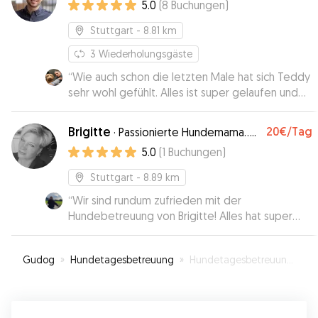
5.0
(
8
Buchungen
)
Stuttgart
- 8.81 km
3
Wiederholungsgäste
“
Wie auch schon die letzten Male hat sich Teddy
sehr wohl gefühlt. Alles ist super gelaufen und
wir sind sehr zufrieden. Besonders schön ist,
dass in der Nähe ein Hundefreilauf ist, so dass
Brigitte
20€
/Tag
·
Passionierte Hundemama.....
Teddy auch mit anderen Hunden frei spielen
5.0
(
1
Buchungen
)
kann. Chris ist also nicht nur sympatisch und sehr
liebevoll mit seinen Schützlingen, sondern auch
Stuttgart
- 8.89 km
strategisch sehr gut angesiedelt. :-)
”
“
Wir sind rundum zufrieden mit der
Hundebetreuung von Brigitte! Alles hat super
geklappt. Unseren Hund war mit viel Liebe und
Fürsorge betreut. Es war offensichtlich, dass sie
Gudog
»
Hundetagesbetreuung
»
Hundetagesbetreuung in Schönaich
viel Erfahrung und Verständnis für Hunde hat😊
”