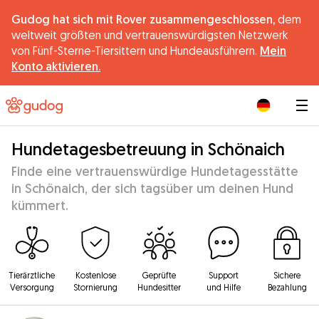
Gudog hat sich mit Rover zusammengeschlossen,
dem
weltweit größten und vertrauenswürdigsten Netzwerk
von Fünf-Sterne-Tiersittern und Hundeausführern.
Mein
Konto aktivieren.
|
Hundetagesbetreuung in Schönaich
Finde eine vertrauenswürdige Hundetagesstätte
in Schönaich, der sich tagsüber um deinen Hund
kümmert.
Tierärztliche
Kostenlose
Geprüfte
Support
Sichere
Versorgung
Stornierung
Hundesitter
und Hilfe
Bezahlung