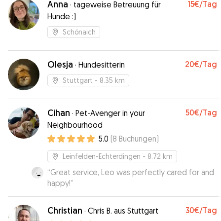
Anna
15€
/Tag
·
tageweise Betreuung für
Hunde :)
Schönaich
Olesja
20€
/Tag
·
Hundesitterin
Stuttgart
- 8.35 km
Cihan
50€
/Tag
·
Pet-Avenger in your
Neighbourhood
5.0
(
8
Buchungen
)
Leinfelden-Echterdingen
- 8.72 km
“
Great service, Leo was perfectly cared for and
happy!
”
Christian
30€
/Tag
·
Chris B. aus Stuttgart