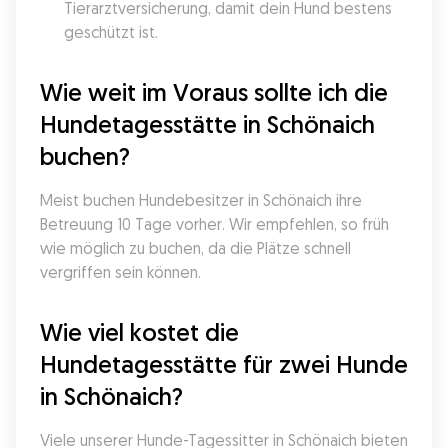
Tierarztversicherung, damit dein Hund bestens 
geschützt ist.
Wie weit im Voraus sollte ich die 
Hundetagesstätte in Schönaich 
buchen?
Meist buchen Hundebesitzer in Schönaich ihre 
Betreuung 10 Tage vorher. Wir empfehlen, so früh 
wie möglich zu buchen, da die Plätze schnell 
vergriffen sein können.
Wie viel kostet die 
Hundetagesstätte für zwei Hunde 
in Schönaich?
Viele unserer Hunde-Tagessitter in Schönaich bieten 