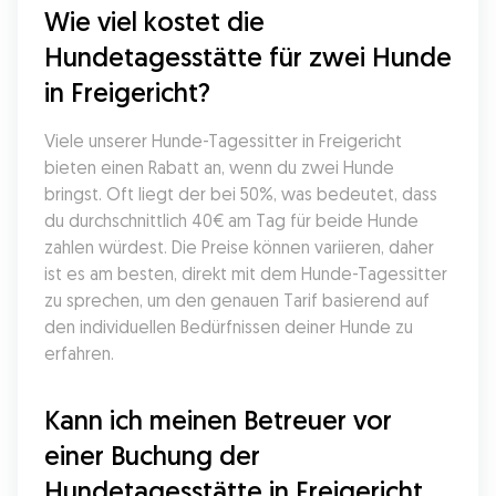
Wie viel kostet die 
Hundetagesstätte für zwei Hunde 
in Freigericht?
Viele unserer Hunde-Tagessitter in Freigericht 
bieten einen Rabatt an, wenn du zwei Hunde 
bringst. Oft liegt der bei 50%, was bedeutet, dass 
du durchschnittlich 40€ am Tag für beide Hunde 
zahlen würdest. Die Preise können variieren, daher 
ist es am besten, direkt mit dem Hunde-Tagessitter 
zu sprechen, um den genauen Tarif basierend auf 
den individuellen Bedürfnissen deiner Hunde zu 
erfahren.
Kann ich meinen Betreuer vor 
einer Buchung der 
Hundetagesstätte in Freigericht 