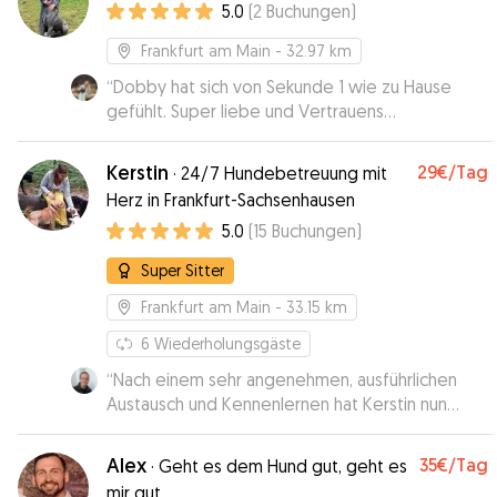
5.0
(
2
Buchungen
)
Frankfurt am Main
- 32.97 km
“
Dobby hat sich von Sekunde 1 wie zu Hause
gefühlt. Super liebe und Vertrauens
Hundebetreuung! Jederzeit wieder
”
Kerstin
29€
/Tag
·
24/7 Hundebetreuung mit
Herz in Frankfurt-Sachsenhausen
5.0
(
15
Buchungen
)
Super Sitter
Frankfurt am Main
- 33.15 km
6
Wiederholungsgäste
“
Nach einem sehr angenehmen, ausführlichen
Austausch und Kennenlernen hat Kerstin nun
unsere Chapa einen Nachmittag lang betreut. Es
hat alles gut geklappt, auch wenn unserer alten
Alex
35€
/Tag
·
Geht es dem Hund gut, geht es
Hündin die neue Situation nicht einfach gefallen
mir gut.