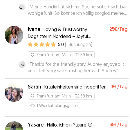
“
Meine Hündin hat sich mit Sabine sofort sichtbar
wohlgefühlt. So konnte ich völlig sorglos meiner
Studientagung in Frankfurt nachgehen. Die
Planung und die Übergaben für das Sitting waren
Ivana
25€
/Tag
·
Loving & Trustworthy
unkompliziert und verlässlich. Man spürt auch
Dogsitter in Nordend – Joyful
sofort, die Zuneigung und das Gespür von
Moments and Quality Time
5.0
(
1
Buchungen
)
Sabine für Hunde. Meine absolut
uneingeschränkte Empfehlung!!
”
Frankfurt am Main
- 32.59 km
“
Thank‘s for the friendly stay. Audrey enjoyed it
and I felt very safe trusting her with Audrey.
”
Sarah
18€
/Tag
·
Krauleinheiten sind Inbegriffen
Frankfurt am Main
- 32.68 km
1
Wiederholungsgäste
Yasare
35€
/Tag
·
Hallo, ich bin Yasaré 😊