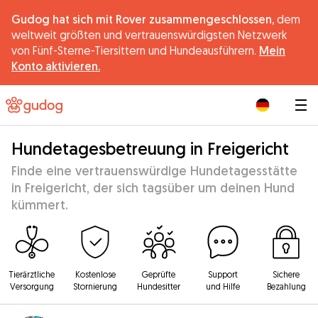
Gudog hat sich mit Rover zusammengeschlossen,
dem
weltweit größten und vertrauenswürdigsten Netzwerk
von Fünf-Sterne-Tiersittern und Hundeausführern.
Mein
Konto aktivieren.
|
Hundetagesbetreuung in Freigericht
Finde eine vertrauenswürdige Hundetagesstätte
in Freigericht, der sich tagsüber um deinen Hund
kümmert.
Tierärztliche
Kostenlose
Geprüfte
Support
Sichere
Versorgung
Stornierung
Hundesitter
und Hilfe
Bezahlung