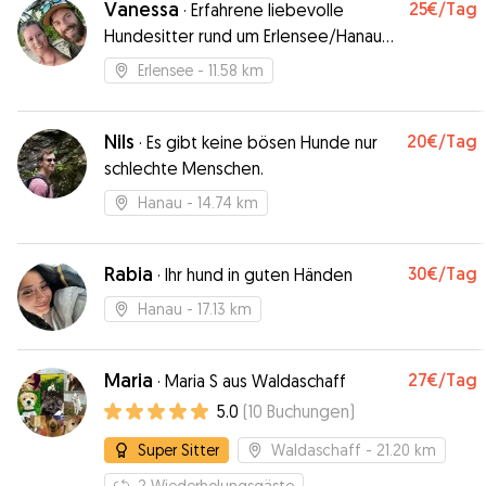
Vanessa
25€
/Tag
·
Erfahrene liebevolle
Hundesitter rund um Erlensee/Hanau
betreuen kinderliebe Hunde
Erlensee
- 11.58 km
Nils
20€
/Tag
·
Es gibt keine bösen Hunde nur
schlechte Menschen.
Hanau
- 14.74 km
Rabia
30€
/Tag
·
Ihr hund in guten Händen
Hanau
- 17.13 km
Maria
27€
/Tag
·
Maria S aus Waldaschaff
5.0
(
10
Buchungen
)
Super Sitter
Waldaschaff
- 21.20 km
2
Wiederholungsgäste