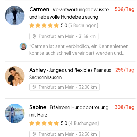
Carmen
50€
/Tag
·
Verantwortungsbewusste
und liebevolle Hundebetreuung
5.0
(
5
Buchungen
)
Frankfurt am Main
- 31.38 km
“
Carmen ist sehr verbindlich, ein Kennenlernen
konnte auch schnell vereinbart werden und
während der Betreuungszeit gab es auch Bilder
und Infos zum „Stand der Eingewöhnung“. 👍
”
Ashley
25€
/Tag
·
Junges und flexibles Paar aus
Sachsenhausen
Frankfurt am Main
- 32.08 km
Sabine
30€
/Tag
·
Erfahrene Hundebetreuung
mit Herz
5.0
(
4
Buchungen
)
Frankfurt am Main
- 32.56 km