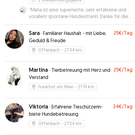
“
Maria ist eine supernette, sehr erfahrene und
vorallem spontane Hundesitterin. Danke für die
tolle kurzfristige Betreuung. Immer wieder
gerne.
”
Sara
25€
/Tag
·
Familiärer Haushalt - mit Liebe,
Geduld & Freude
Offenbach
- 27.04 km
Martina
25€
/Tag
·
Tierbetreuung mit Herz und
Verstand
Frankfurt am Main
- 27.19 km
Viktoria
24€
/Tag
·
Erfahrene Tieschützerin-
biete Hundebetreuung
Offenbach
- 27.54 km