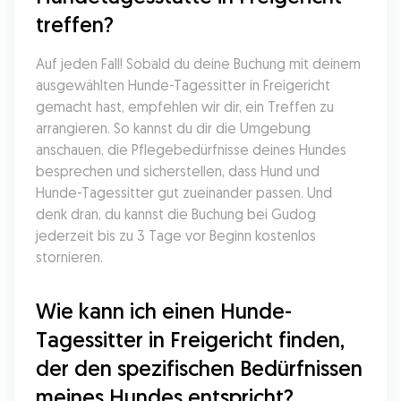
treffen?
Auf jeden Fall! Sobald du deine Buchung mit deinem 
ausgewählten Hunde-Tagessitter in Freigericht 
gemacht hast, empfehlen wir dir, ein Treffen zu 
arrangieren. So kannst du dir die Umgebung 
anschauen, die Pflegebedürfnisse deines Hundes 
besprechen und sicherstellen, dass Hund und 
Hunde-Tagessitter gut zueinander passen. Und 
denk dran, du kannst die Buchung bei Gudog 
jederzeit bis zu 3 Tage vor Beginn kostenlos 
stornieren.
Wie kann ich einen Hunde-
Tagessitter in Freigericht finden, 
der den spezifischen Bedürfnissen 
meines Hundes entspricht?