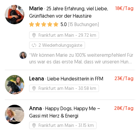
Marie
18€
/Tag
·
25 Jahre Erfahrung, viel Liebe,
Grünflächen vor der Haustüre
5.0
(
15
Buchungen
)
Frankfurt am Main
- 29.72 km
2
Wiederholungsgäste
“
Wir können Marie zu 100% weiterempfehlen! Für
uns war es das erste Mal, dass wir unseren Hund
zur Betreuung bei einer Sitterin über Gudog
abgegeben haben. Da unser Hund kein leichter
Leana
23€
/Tag
·
Liebe Hundesitterin in FFM
Kandidat ist, war es uns wichtig jemanden zu
finden, der wirklich Erfahrung mit Hunden hat, sie
Frankfurt am Main
- 30.58 km
lesen und entsprechend agieren kann. Hier hat
Marie uns immer ein sehr gutes Gefühl gegeben.
Anna
28€
/Tag
Sie war kompetent und flexibel und hat sich mit
·
Happy Dogs, Happy Me –
uns zu einem Kennenlernen getroffen. Das hat
Gassi mit Herz & Energi
uns sehr geholfen. Wir hätten uns niemand
Frankfurt am Main
- 31.15 km
besseren für unseren Hund wünschen können.
”