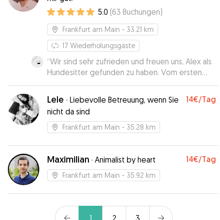
ist. Wir haben uns zu jeder Zeit gut behandelt
5.0
(
63
Buchungen
)
gefühlt und möchten auf jeden Fall auch eine
Übernachtung testen.
”
Frankfurt am Main
- 33.21 km
17
Wiederholungsgäste
“
Wir sind sehr zufrieden und freuen uns, Alex als
Hundesitter gefunden zu haben. Vom ersten
Kennenlernen bis zur ersten Tagesbetreuung
lief alles professionell, freundlich und
Lele
14€
/Tag
·
Liebevolle Betreuung, wenn Sie
unkompliziert.
”
nicht da sind
Frankfurt am Main
- 35.28 km
Maximilian
14€
/Tag
·
Animalist by heart
Frankfurt am Main
- 35.92 km
1
2
3