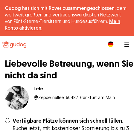
Gudog hat sich mit Rover zusammengeschlossen,
dem
weltweit größten und vertrauenswürdigsten Netzwerk
von Fünf-Sterne-Tiersittern und Hundeausführern.
Mein
Konto aktivieren.
|
Liebevolle Betreuung, wenn Sie
nicht da sind
Lele
Zeppelinallee, 60487, Frankfurt am Main
Verfügbare Plätze können sich schnell füllen.
Buche jetzt, mit kostenloser Stornierung bis zu 3