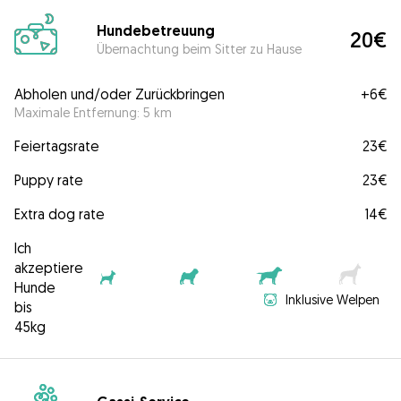
Hundebetreuung
20€
Übernachtung beim Sitter zu Hause
Abholen und/oder Zurückbringen
+
6€
Maximale Entfernung: 5 km
Feiertagsrate
23€
Puppy rate
23€
Extra dog rate
14€
Ich
akzeptiere
Hunde
Inklusive Welpen
bis
45kg