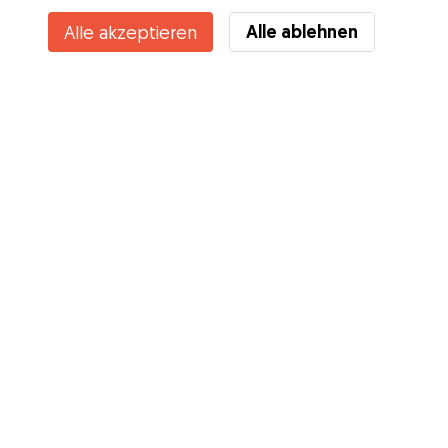
Alle ablehnen
Alle akzeptieren
Kennst du die Vorteile von Gudog? Mehr sehen
Services
Wie es geht
Über Gudog
Bewertungen
Tierärztliche Abdeckung
Tipps für Hundehalter
Tipps für Hundesitter
Hundesitter werden
Blog