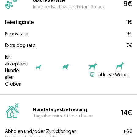
Gassi-Service
9€
In deiner Nachbarschaft für 1 Stunde
Feiertagsrate
11€
Puppy rate
9€
Extra dog rate
7€
Ich
akzeptiere
Hunde
Inklusive Welpen
aller
Größen
Hundetagesbetreuung
14€
Tagsüber beim Sitter zu Hause
Abholen und/oder Zurückbringen
+
6€