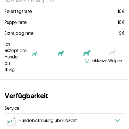
Maximale Entfernung: 4 km
Feiertagsrate
16€
Puppy rate
16€
Extra dog rate
9€
Ich
akzeptiere
Hunde
Inklusive Welpen
bis
45kg
Verfügbarkeit
Service