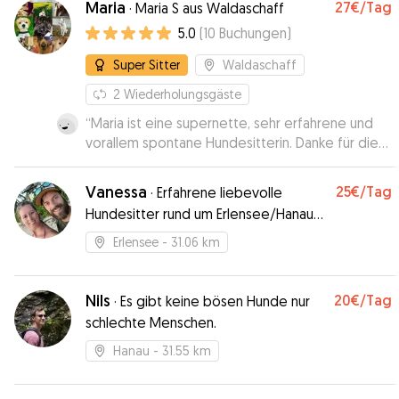
Maria
27€
/Tag
·
Maria S aus Waldaschaff
5.0
(
10
Buchungen
)
Super Sitter
Waldaschaff
2
Wiederholungsgäste
“
Maria ist eine supernette, sehr erfahrene und
vorallem spontane Hundesitterin. Danke für die
tolle kurzfristige Betreuung. Immer wieder
gerne.
”
Vanessa
25€
/Tag
·
Erfahrene liebevolle
Hundesitter rund um Erlensee/Hanau
betreuen kinderliebe Hunde
Erlensee
- 31.06 km
Nils
20€
/Tag
·
Es gibt keine bösen Hunde nur
schlechte Menschen.
Hanau
- 31.55 km