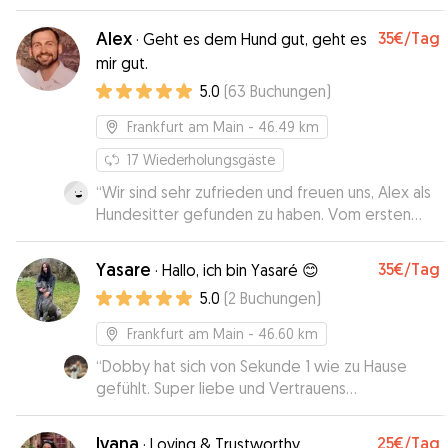
während der Betreuungszeit gab es auch Bilder
und Infos zum „Stand der Eingewöhnung“. 👍
”
Alex
35€
/Tag
·
Geht es dem Hund gut, geht es
mir gut.
5.0
(
63
Buchungen
)
Frankfurt am Main
- 46.49 km
17
Wiederholungsgäste
“
Wir sind sehr zufrieden und freuen uns, Alex als
Hundesitter gefunden zu haben. Vom ersten
Kennenlernen bis zur ersten Tagesbetreuung
lief alles professionell, freundlich und
Yasare
35€
/Tag
·
Hallo, ich bin Yasaré 😊
unkompliziert.
”
5.0
(
2
Buchungen
)
Frankfurt am Main
- 46.60 km
“
Dobby hat sich von Sekunde 1 wie zu Hause
gefühlt. Super liebe und Vertrauens
Hundebetreuung! Jederzeit wieder
”
Ivana
25€
/Tag
·
Loving & Trustworthy