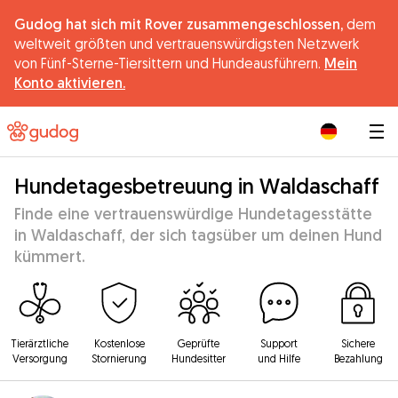
Gudog hat sich mit Rover zusammengeschlossen,
dem
weltweit größten und vertrauenswürdigsten Netzwerk
von Fünf-Sterne-Tiersittern und Hundeausführern.
Mein
Konto aktivieren.
|
Hundetagesbetreuung in Waldaschaff
Finde eine vertrauenswürdige Hundetagesstätte
in Waldaschaff, der sich tagsüber um deinen Hund
kümmert.
Tierärztliche
Kostenlose
Geprüfte
Support
Sichere
Versorgung
Stornierung
Hundesitter
und Hilfe
Bezahlung