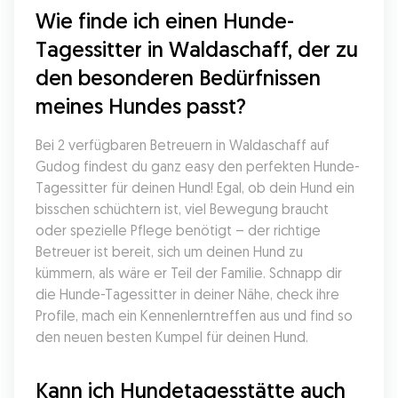
Wie finde ich einen Hunde-
Tagessitter in Waldaschaff, der zu 
den besonderen Bedürfnissen 
meines Hundes passt?
Bei 2 verfügbaren Betreuern in Waldaschaff auf 
Gudog findest du ganz easy den perfekten Hunde-
Tagessitter für deinen Hund! Egal, ob dein Hund ein 
bisschen schüchtern ist, viel Bewegung braucht 
oder spezielle Pflege benötigt – der richtige 
Betreuer ist bereit, sich um deinen Hund zu 
kümmern, als wäre er Teil der Familie. Schnapp dir 
die Hunde-Tagessitter in deiner Nähe, check ihre 
Profile, mach ein Kennenlerntreffen aus und find so 
den neuen besten Kumpel für deinen Hund.
Kann ich Hundetagesstätte auch 