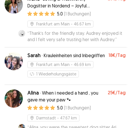
Dogsitter in Nordend – Joyful
Moments and Quality Time
5.0
(
1
Buchungen
)
Frankfurt am Main
- 46.67 km
“
Thank‘s for the friendly stay. Audrey enjoyed it
and I felt very safe trusting her with Audrey.
”
Sarah
18€
/Tag
·
Krauleinheiten sind Inbegriffen
Frankfurt am Main
- 46.69 km
1
Wiederholungsgäste
Alina
25€
/Tag
·
When i needed a hand , you
gave me your paw 🐾
5.0
(
1
Buchungen
)
Darmstadt
- 47.67 km
“
Alina, you were the sweetest dog sitter Ari