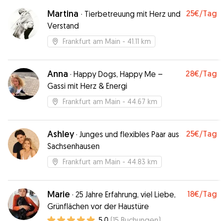
Martina
25€
/Tag
·
Tierbetreuung mit Herz und
Verstand
Frankfurt am Main
- 41.11 km
Anna
28€
/Tag
·
Happy Dogs, Happy Me –
Gassi mit Herz & Energi
Frankfurt am Main
- 44.67 km
Ashley
25€
/Tag
·
Junges und flexibles Paar aus
Sachsenhausen
Frankfurt am Main
- 44.83 km
Marie
18€
/Tag
·
25 Jahre Erfahrung, viel Liebe,
Grünflächen vor der Haustüre
5.0
(
15
Buchungen
)