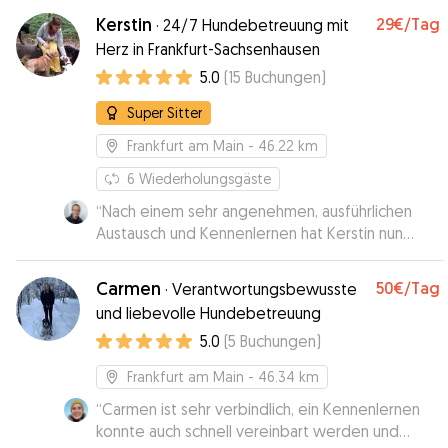
Planung und die Übergaben für das Sitting waren
Kerstin
29€
/Tag
·
24/7 Hundebetreuung mit
unkompliziert und verlässlich. Man spürt auch
Herz in Frankfurt-Sachsenhausen
sofort, die Zuneigung und das Gespür von
5.0
(
15
Buchungen
)
Sabine für Hunde. Meine absolut
uneingeschränkte Empfehlung!!
”
Super Sitter
Frankfurt am Main
- 46.22 km
6
Wiederholungsgäste
“
Nach einem sehr angenehmen, ausführlichen
Austausch und Kennenlernen hat Kerstin nun
unsere Chapa einen Nachmittag lang betreut. Es
hat alles gut geklappt, auch wenn unserer alten
Carmen
50€
/Tag
·
Verantwortungsbewusste
Hündin die neue Situation nicht einfach gefallen
und liebevolle Hundebetreuung
ist. Wir haben uns zu jeder Zeit gut behandelt
5.0
(
5
Buchungen
)
gefühlt und möchten auf jeden Fall auch eine
Übernachtung testen.
”
Frankfurt am Main
- 46.34 km
“
Carmen ist sehr verbindlich, ein Kennenlernen
konnte auch schnell vereinbart werden und