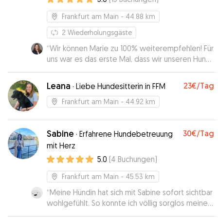
Frankfurt am Main
- 44.88 km
2
Wiederholungsgäste
“
Wir können Marie zu 100% weiterempfehlen! Für
uns war es das erste Mal, dass wir unseren Hund
zur Betreuung bei einer Sitterin über Gudog
abgegeben haben. Da unser Hund kein leichter
Leana
23€
/Tag
·
Liebe Hundesitterin in FFM
Kandidat ist, war es uns wichtig jemanden zu
finden, der wirklich Erfahrung mit Hunden hat, sie
Frankfurt am Main
- 44.92 km
lesen und entsprechend agieren kann. Hier hat
Marie uns immer ein sehr gutes Gefühl gegeben.
Sabine
30€
/Tag
Sie war kompetent und flexibel und hat sich mit
·
Erfahrene Hundebetreuung
uns zu einem Kennenlernen getroffen. Das hat
mit Herz
uns sehr geholfen. Wir hätten uns niemand
5.0
(
4
Buchungen
)
besseren für unseren Hund wünschen können.
”
Frankfurt am Main
- 45.53 km
“
Meine Hündin hat sich mit Sabine sofort sichtbar
wohlgefühlt. So konnte ich völlig sorglos meiner
Studientagung in Frankfurt nachgehen. Die