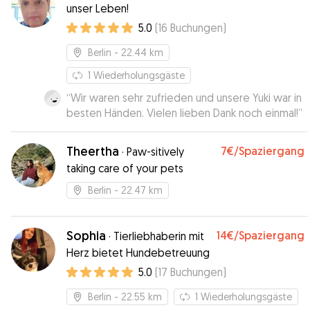
unser Leben!
Updates erhalten und am Ende des Abends
5.0
(
16
Buchungen
)
haben wir zwei entspannte Mäuse
wiederbekommen. Danke euch! 🫶🏻
”
Berlin
- 22.44 km
1
Wiederholungsgäste
“
Wir waren sehr zufrieden und unsere Yuki war in
besten Händen. Vielen lieben Dank noch einmal!
”
Theertha
7€
/Spaziergang
·
Paw-sitively
taking care of your pets
Berlin
- 22.47 km
Sophia
14€
/Spaziergang
·
Tierliebhaberin mit
Herz bietet Hundebetreuung
5.0
(
17
Buchungen
)
Berlin
- 22.55 km
1
Wiederholungsgäste