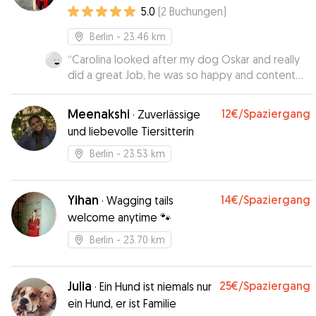
5.0
(
2
Buchungen
)
Berlin
- 23.46 km
“
Carolina looked after my dog Oskar and really
did a great Job, he was so happy and content
when i picked him up again, 10/10 would
definetly book her again 😘
”
Meenakshi
12€
/Spaziergang
·
Zuverlässige
und liebevolle Tiersitterin
Berlin
- 23.53 km
Yihan
14€
/Spaziergang
·
Wagging tails
welcome anytime 🐾
Berlin
- 23.70 km
Julia
25€
/Spaziergang
·
Ein Hund ist niemals nur
ein Hund, er ist Familie