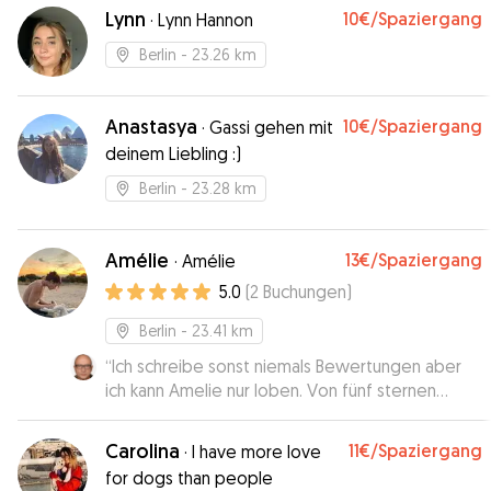
Lynn
10€
/Spaziergang
·
Lynn Hannon
Berlin
- 23.26 km
Anastasya
10€
/Spaziergang
·
Gassi gehen mit
deinem Liebling :)
Berlin
- 23.28 km
Amélie
13€
/Spaziergang
·
Amélie
5.0
(
2
Buchungen
)
Berlin
- 23.41 km
“
Ich schreibe sonst niemals Bewertungen aber
ich kann Amelie nur loben. Von fünf sternen
bekommt Sie 10 von mir. Mein Hundemädchen
war tiefenentspannt und glücklich.
”
Carolina
11€
/Spaziergang
·
I have more love
for dogs than people