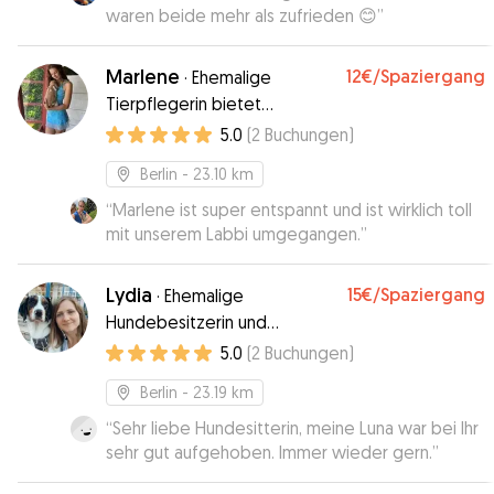
waren beide mehr als zufrieden 😊
”
Marlene
12€
/Spaziergang
·
Ehemalige
Tierpflegerin bietet
Hundebetreuung
5.0
(
2
Buchungen
)
Berlin
- 23.10 km
“
Marlene ist super entspannt und ist wirklich toll
mit unserem Labbi umgegangen.
”
Lydia
15€
/Spaziergang
·
Ehemalige
Hundebesitzerin und
Tierliebhaberin möchte sich
5.0
(
2
Buchungen
)
um ihre Fellbabies kümmern!
Berlin
- 23.19 km
“
Sehr liebe Hundesitterin, meine Luna war bei Ihr
sehr gut aufgehoben. Immer wieder gern.
”