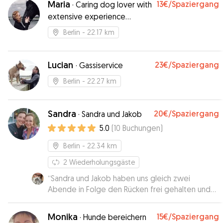
Maria
13€
/Spaziergang
·
Caring dog lover with
extensive experience
working with dogs
Berlin
- 22.17 km
Lucian
23€
/Spaziergang
·
Gassiservice
Berlin
- 22.27 km
Sandra
20€
/Spaziergang
·
Sandra und Jakob
5.0
(
10
Buchungen
)
Berlin
- 22.34 km
2
Wiederholungsgäste
“
Sandra und Jakob haben uns gleich zwei
Abende in Folge den Rücken frei gehalten und
auf unsere beiden Mädels aufgepasst. Die
Beiden sind super lieb, entspannt und flexibel.
Monika
15€
/Spaziergang
·
Hunde bereichern
Die Kommunikation lief super, wir haben laufend