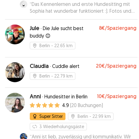
“
Das Kennenlernen und erste Hundesitting mit
Sophia hat wunderbar funktioniert :). Fotos und
Infos während der Betreuung haben mir ein
gutes Gefühl gegeben. Sophia konnte mit ihrer
Jule
8€
/Spaziergang
·
Die Jule sucht best
ruhigen Ausstrahlung Tali nach anfänglicher
buddy 😊
Unruhe ein sicheres Gefühl geben, sodass Tali
entspannt den Tag verbringen konnte. Die
Berlin
- 22.65 km
Gassi-Runde lief auch gut. Sophia ist als
Hundesitterin sehr zu empfehlen. Gerne wieder
:).
Claudia
”
20€
/Spaziergang
·
Cuddle alert
Berlin
- 22.79 km
Anni
10€
/Spaziergang
·
Hundesitter in Berlin
4.9
(
20
Buchungen
)
Super Sitter
Berlin
- 22.99 km
3
Wiederholungsgäste
“
Anni ist lieb, zuverlässig und kommunikativ. Wir