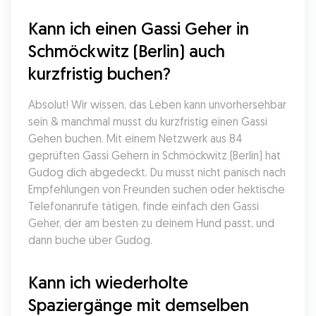
Kann ich einen Gassi Geher in 
Schmöckwitz (Berlin) auch 
kurzfristig buchen?
Absolut! Wir wissen, das Leben kann unvorhersehbar 
sein & manchmal musst du kurzfristig einen Gassi 
Gehen buchen. Mit einem Netzwerk aus 84 
geprüften Gassi Gehern in Schmöckwitz (Berlin) hat 
Gudog dich abgedeckt. Du musst nicht panisch nach 
Empfehlungen von Freunden suchen oder hektische 
Telefonanrufe tätigen, finde einfach den Gassi 
Geher, der am besten zu deinem Hund passt, und 
dann buche über Gudog.
Kann ich wiederholte 
Spaziergänge mit demselben 