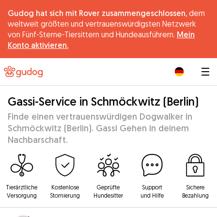
Gudog hat sich mit Rover zusammengeschlossen,
dem
weltweit größten und vertrauenswürdigsten Netzwerk
von Fünf-Sterne-Tiersittern und Hundeausführern.
Mein
Konto aktivieren.
|
Gassi-Service in Schmöckwitz (Berlin)
Finde einen vertrauenswürdigen Dogwalker in
Schmöckwitz (Berlin). Gassi Gehen in deinem
Nachbarschaft.
Tierärztliche
Kostenlose
Geprüfte
Support
Sichere
Versorgung
Stornierung
Hundesitter
und Hilfe
Bezahlung