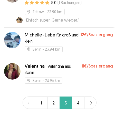
5.0
(
1
Buchungen
)
Teltow
- 23.90 km
“
Einfach super. Gerne wieder.
”
Michelle
12€
/Spaziergang
·
Liebe für groß und
klein
Berlin
- 23.94 km
Valentina
11€
/Spaziergang
·
Valentina aus
Berlin
Berlin
- 23.95 km
1
2
3
4