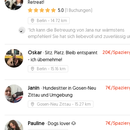
Retreat!
5.0
(
1
Buchungen
)
Berlin
- 14.72 km
“
Ich kann die Betreuung von Jana nur wärmstens
empfehlen! Sie hat sich liebevoll und zuverlässig 
meine kleine Emma (eine Bolonka) gekümmert. E
ist normalerweise etwas schüchtern, aber bei ihr h
Oskar
20€
/Spazie
·
Sitz. Platz. Bleib entspannt
sie sich sofort wohlgefühlt. Der Umgang war sehr
- ich übernehme!
fürsorglich, und ich habe regelmäßige Updates un
Bilder erhalten, was mir ein gutes Gefühl gegeben
Berlin
- 15.16 km
Man merkt sofort, dass Jana Hunde liebt und viel
Erfahrung mitbringt. Ich werde sie auf jeden Fall w
buchen – Emma freut sich schon auf das nächste M
Janin
7€
/Spazie
·
Hundesitter in Gosen-Neu
Zittau und Umgebung
Gosen-Neu Zittau
- 15.27 km
Pauline
7€
/Spazie
·
Dogs lover 🐶