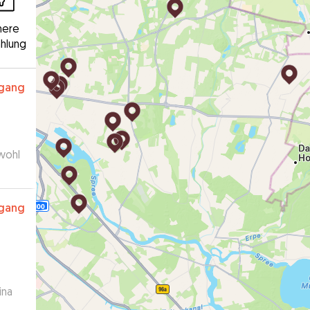
here
hlung
rgang
 wohl
rgang
ina