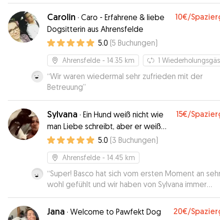
Carolin
10€
/Spazie
·
Caro - Erfahrene & liebe
Dogsitterin aus Ahrensfelde
5.0
(
5
Buchungen
)
Ahrensfelde
- 14.35 km
1
Wiederholungsgäs
“
Wir waren wiedermal sehr zufrieden mit der
Betreuung
”
Sylvana
15€
/Spazie
·
Ein Hund weiß nicht wie
man Liebe schreibt, aber er weiß
wie man sie täglich zeigt!
5.0
(
3
Buchungen
)
Ahrensfelde
- 14.45 km
“
Super! Basco hat sich vom ersten Moment an seh
wohl gefühlt und wir haben von Sylvana immer
Updates bekommen. Wir waren voll und ganz
zufrieden. Sehr gern wieder!
”
Jana
20€
/Spazie
·
Welcome to Pawfekt Dog