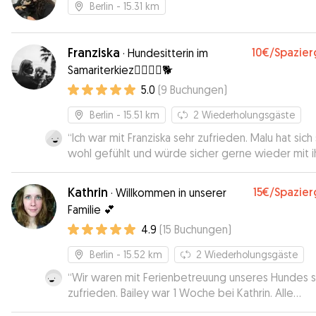
Berlin
- 15.31 km
Franziska
10€
/Spazie
·
Hundesitterin im
Samariterkiez🐕‍🦺🦮🐩🐕
5.0
(
9
Buchungen
)
Berlin
- 15.51 km
2
Wiederholungsgäste
“
Ich war mit Franziska sehr zufrieden. Malu hat sich
wohl gefühlt und würde sicher gerne wieder mit i
spielen gehen.
”
Kathrin
15€
/Spazie
·
Willkommen in unserer
Familie 💕
4.9
(
15
Buchungen
)
Berlin
- 15.52 km
2
Wiederholungsgäste
“
Wir waren mit Ferienbetreuung unseres Hundes 
zufrieden. Bailey war 1 Woche bei Kathrin. Alle
Absprachen haben super geklappt und Kathrin hat