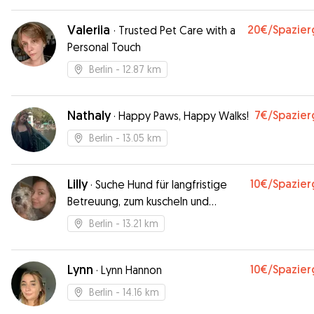
Valeriia
20€
/Spazie
·
Trusted Pet Care with a
Personal Touch
Berlin
- 12.87 km
Nathaly
7€
/Spazie
·
Happy Paws, Happy Walks!
Berlin
- 13.05 km
Lilly
10€
/Spazie
·
Suche Hund für langfristige
Betreuung, zum kuscheln und
spazieren gehen
Berlin
- 13.21 km
Lynn
10€
/Spazie
·
Lynn Hannon
Berlin
- 14.16 km