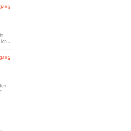
rgang
und
thrin
in
 Ich
rgang
den
”