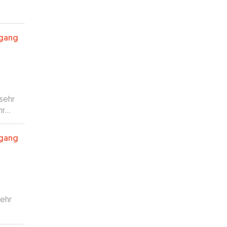
rgang
 sehr
hr
rgang
sehr
 uns