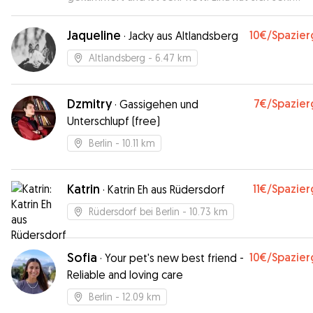
wohlgefühlt. Gerne wieder!
”
Jaqueline
10€
/Spazie
·
Jacky aus Altlandsberg
Altlandsberg
- 6.47 km
Dzmitry
7€
/Spazie
·
Gassigehen und
Unterschlupf (free)
Berlin
- 10.11 km
Katrin
11€
/Spazie
·
Katrin Eh aus Rüdersdorf
Rüdersdorf bei Berlin
- 10.73 km
Sofia
10€
/Spazie
·
Your pet's new best friend -
Reliable and loving care
Berlin
- 12.09 km