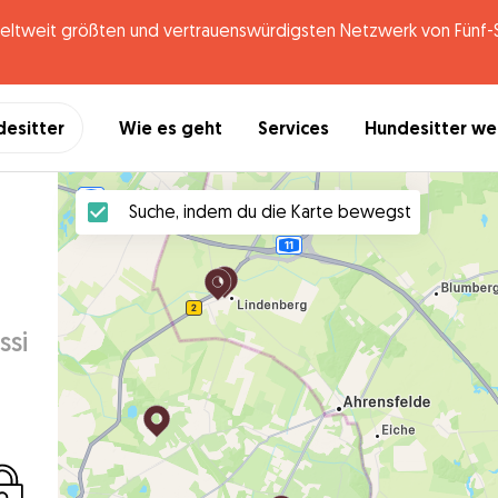
tweit größten und vertrauenswürdigsten Netzwerk von Fünf-St
desitter
Wie es geht
Services
Hundesitter w
Suche, indem du die Karte bewegst
ssi