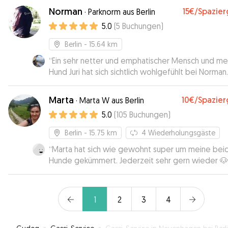
jeden Tag mit aktuellen Fotos von Bailey versorgt.
Norman
15€
/Spazie
·
Parknorm aus Berlin
Somit waren wir immer auf dem neuesten Stand 
5.0
(
5
Buchungen
)
konnten unseren Urlaub entspannt genießen. Wir
würden jeder Zeit wieder eine Betreuung über Ka
Berlin
- 15.64 km
buchen.
”
“
Ein sehr netter und emphatischer Mensch und me
Hund Juri hat sich sichtlich wohlgefühlt bei Norman.
werde Norman auf jeden Fall weiterhin für die
Betreuung anfragen. 1000 Dank!
”
Marta
10€
/Spazie
·
Marta W aus Berlin
5.0
(
105
Buchungen
)
Berlin
- 15.75 km
4
Wiederholungsgäste
“
Marta hat sich wie gewohnt super um meine bei
Hunde gekümmert. Jederzeit sehr gern wieder 🐶
1
2
3
4