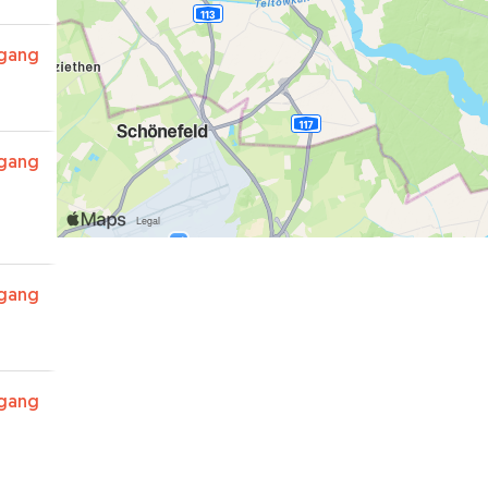
rgang
rgang
rgang
rgang