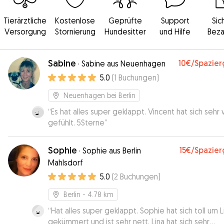
Tierärztliche
Kostenlose
Geprüfte
Support
Sic
Versorgung
Stornierung
Hundesitter
und Hilfe
Beza
Sabine
10€
/Spazie
·
Sabine aus Neuenhagen
5.0
(
1
Buchungen
)
Neuenhagen bei Berlin
“
Es hat alles super geklappt. Vincent hat sich sehr
gefühlt. 5Sterne
”
Sophie
15€
/Spazie
·
Sophie aus Berlin
Mahlsdorf
5.0
(
2
Buchungen
)
Berlin
- 4.78 km
“
Hat alles super geklappt. Sophie hat sich toll um L
gekümmert und ist sehr nett. Lina hat sich sehr