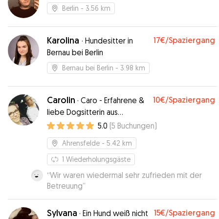
Berlin
- 3.56 km
Karolina
17€
/Spaziergang
·
Hundesitter in
Bernau bei Berlin
Bernau bei Berlin
- 3.98 km
Carolin
10€
/Spaziergang
·
Caro - Erfahrene &
liebe Dogsitterin aus
Ahrensfelde
5.0
(
5
Buchungen
)
Ahrensfelde
- 5.42 km
1
Wiederholungsgäste
“
Wir waren wiedermal sehr zufrieden mit der
Betreuung
”
Sylvana
15€
/Spaziergang
·
Ein Hund weiß nicht