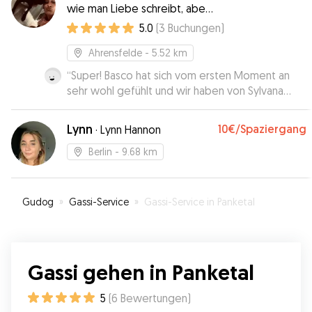
wie man Liebe schreibt, aber
er weiß wie man sie täglich
5.0
(
3
Buchungen
)
zeigt!
Ahrensfelde
- 5.52 km
“
Super! Basco hat sich vom ersten Moment an
sehr wohl gefühlt und wir haben von Sylvana
immer Updates bekommen. Wir waren voll und
ganz zufrieden. Sehr gern wieder!
”
Lynn
10€
/Spaziergang
·
Lynn Hannon
Berlin
- 9.68 km
Gudog
»
Gassi-Service
»
Gassi-Service in Panketal
Gassi gehen in Panketal
5
(
6
Bewertungen
)