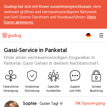
Gudog hat sich mit Rover zusammengeschlossen,
dem
weltweit größten und vertrauenswürdigsten Netzwerk
von Fünf-Sterne-Tiersittern und Hundeausführern.
Mein
Konto aktivieren.
|
Gassi-Service in Panketal
Finde einen vertrauenswürdigen Dogwalker in
Panketal. Gassi Gehen in deinem Nachbarschaft.
Tierärztliche
Kostenlose
Geprüfte
Support
Sichere
Versorgung
Stornierung
Hundesitter
und Hilfe
Bezahlung
Sophie
15€
/Spaziergang
·
Guten Tag! 🌞