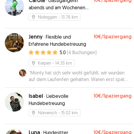
Carola
10€
/Spaziergang
·
Gassigängerin
abends und am Wochenende
in und um Nideggen-Schmidt
Nideggen
- 13.76 km
Jenny
10€
/Spaziergang
·
Flexible und
Erfahrene Hundebetreuung
5.0
(
4
Buchungen
)
Kerpen
- 14.35 km
“
Monty hat sich sehr wohl gefühlt, wir wurden
auf dem Laufenfen gehalten. Waren erst spät
zurück und konnten Monty nachts noch abholen,
danke für die tolle Betreuung. 😊
”
Isabel
10€
/Spaziergang
·
Liebevolle
Hundebetreuung
Nörvenich
- 15.02 km
Luna
10€
/Spaziergang
·
Hundesitter