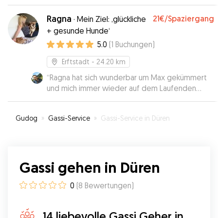
wohl gefühlt, wie uns auch mit einem Bild
zwischendrin gezeigt wurde. So kann man
Ragna
21€
/Spaziergang
·
Mein Ziel: ‚glückliche
beruhigt den Tag genießen. 🐶☺️
”
+ gesunde Hunde‘
5.0
(
1
Buchungen
)
Erftstadt
- 24.20 km
“
Ragna hat sich wunderbar um Max gekümmert
und mich immer wieder auf dem Laufenden
gehalten. Sie ist sehr engagiert und hat wirklich
gute Kenntnisse in Sachen „schwierige, sture
Gudog
»
Gassi-Service
»
Gassi-Service in Düren
Hunde“.
”
Gassi gehen in Düren
0
(
8
Bewertungen
)
14 liebevolle Gassi Geher in