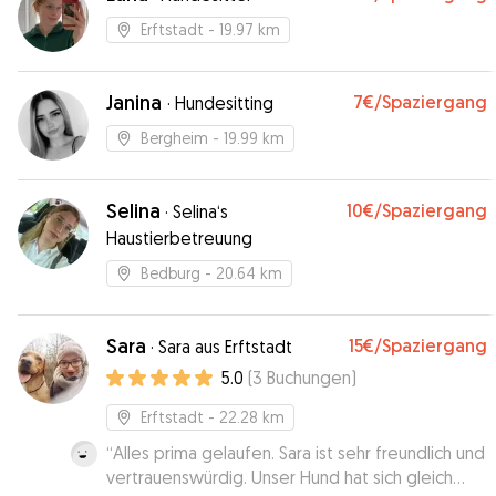
Erftstadt
- 19.97 km
Janina
7€
/Spaziergang
·
Hundesitting
Bergheim
- 19.99 km
Selina
10€
/Spaziergang
·
Selina‘s
Haustierbetreuung
Bedburg
- 20.64 km
Sara
15€
/Spaziergang
·
Sara aus Erftstadt
5.0
(
3
Buchungen
)
Erftstadt
- 22.28 km
“
Alles prima gelaufen. Sara ist sehr freundlich und
vertrauenswürdig. Unser Hund hat sich gleich