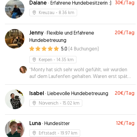
Daiane
30€
/Tag
·
Erfahrene Hundebesitzerin :)
Kreuzau
- 8.36 km
Jenny
20€
/Tag
·
Flexible und Erfahrene
Hundebetreuung
5.0
(
4
Buchungen
)
Kerpen
- 14.35 km
“
Monty hat sich sehr wohl gefühlt, wir wurden
auf dem Laufenfen gehalten. Waren erst spät
zurück und konnten Monty nachts noch abholen,
danke für die tolle Betreuung. 😊
”
Isabel
20€
/Tag
·
Liebevolle Hundebetreuung
Nörvenich
- 15.02 km
Luna
12€
/Tag
·
Hundesitter
Erftstadt
- 19.97 km