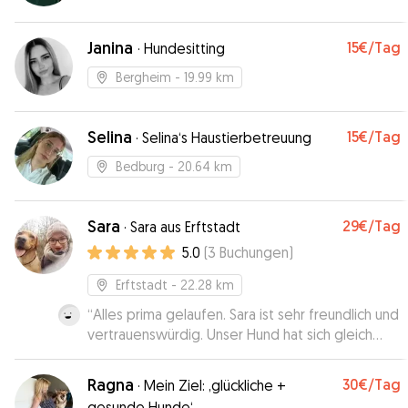
Janina
15€
/Tag
·
Hundesitting
Bergheim
- 19.99 km
Selina
15€
/Tag
·
Selina‘s Haustierbetreuung
Bedburg
- 20.64 km
Sara
29€
/Tag
·
Sara aus Erftstadt
5.0
(
3
Buchungen
)
Erftstadt
- 22.28 km
“
Alles prima gelaufen. Sara ist sehr freundlich und
vertrauenswürdig. Unser Hund hat sich gleich
wohl gefühlt, wie uns auch mit einem Bild
zwischendrin gezeigt wurde. So kann man
Ragna
30€
/Tag
·
Mein Ziel: ‚glückliche +
beruhigt den Tag genießen. 🐶☺️
”
gesunde Hunde‘