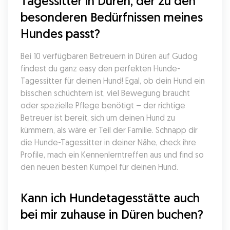
Tagessitter in Düren, der zu den 
besonderen Bedürfnissen meines 
Hundes passt?
Bei 10 verfügbaren Betreuern in Düren auf Gudog 
findest du ganz easy den perfekten Hunde-
Tagessitter für deinen Hund! Egal, ob dein Hund ein 
bisschen schüchtern ist, viel Bewegung braucht 
oder spezielle Pflege benötigt – der richtige 
Betreuer ist bereit, sich um deinen Hund zu 
kümmern, als wäre er Teil der Familie. Schnapp dir 
die Hunde-Tagessitter in deiner Nähe, check ihre 
Profile, mach ein Kennenlerntreffen aus und find so 
den neuen besten Kumpel für deinen Hund.
Kann ich Hundetagesstätte auch 
bei mir zuhause in Düren buchen?