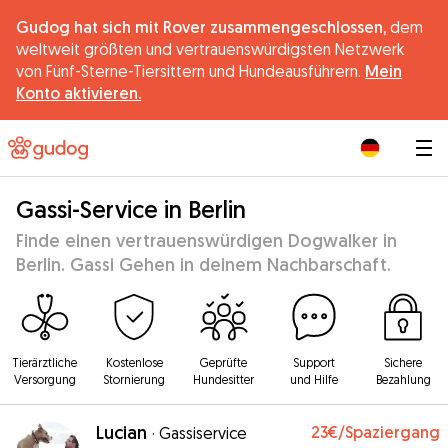
Gudog hat sich mit Rover zusammengeschlossen,
dem
weltweit größten und vertrauenswürdigsten Netzwerk
von Fünf-Sterne-Tiersittern und Hundeausführern.
Mein
Konto aktivieren.
|
Gassi-Service in Berlin
Finde einen vertrauenswürdigen Dogwalker in
Berlin. Gassi Gehen in deinem Nachbarschaft.
Tierärztliche
Kostenlose
Geprüfte
Support
Sichere
Versorgung
Stornierung
Hundesitter
und Hilfe
Bezahlung
Lucian
23€
/Spaziergang
·
Gassiservice