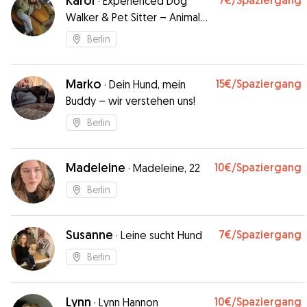
Karol
7€
/Spaziergang
·
Experienced Dog
Walker & Pet Sitter – Animal
Lover 🐾
Berlin
Marko
15€
/Spaziergang
·
Dein Hund, mein
Buddy – wir verstehen uns!
Berlin
Madeleine
10€
/Spaziergang
·
Madeleine, 22
Berlin
Susanne
7€
/Spaziergang
·
Leine sucht Hund
Berlin
Lynn
10€
/Spaziergang
·
Lynn Hannon