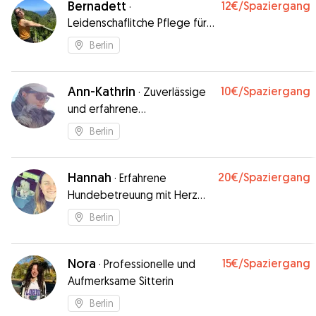
Bernadett
12€
/Spaziergang
·
Leidenschaflitche Pflege für
Dein Hund🐕
Berlin
Ann-Kathrin
10€
/Spaziergang
·
Zuverlässige
und erfahrene
Hundeausführerin in Berlin
Berlin
Hannah
20€
/Spaziergang
·
Erfahrene
Hundebetreuung mit Herz
und Verstand
Berlin
Nora
15€
/Spaziergang
·
Professionelle und
Aufmerksame Sitterin
Berlin