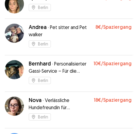
Berlin
Andrea
8€
/Spaziergang
·
Pet sitter and Pet
walker
Berlin
Bernhard
10€
/Spaziergang
·
Personalisierter
Gassi-Service – Für die
individuellen Bedürfnisse
Berlin
Ihres Hundes
Nova
18€
/Spaziergang
·
Verlässliche
Hundefreundin für
Spaziergänge
Berlin