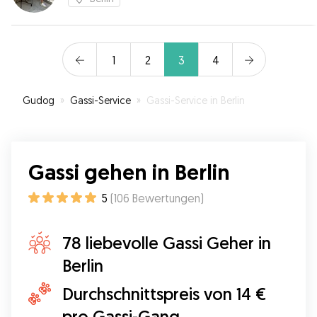
1
2
3
4
Gudog
»
Gassi-Service
»
Gassi-Service in Berlin
Gassi gehen in Berlin
5
(
106
Bewertungen
)
78 liebevolle Gassi Geher in
Berlin
Durchschnittspreis von 14 €
pro Gassi-Gang