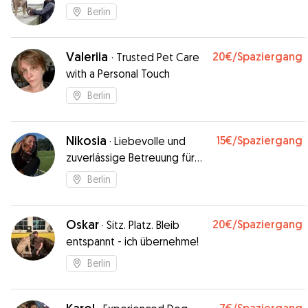
Berlin
Valeriia
20€
/Spaziergang
·
Trusted Pet Care
with a Personal Touch
Berlin
Nikosia
15€
/Spaziergang
·
Liebevolle und
zuverlässige Betreuung für
ihre Vierbeiner.
Berlin
Oskar
20€
/Spaziergang
·
Sitz. Platz. Bleib
entspannt - ich übernehme!
Berlin