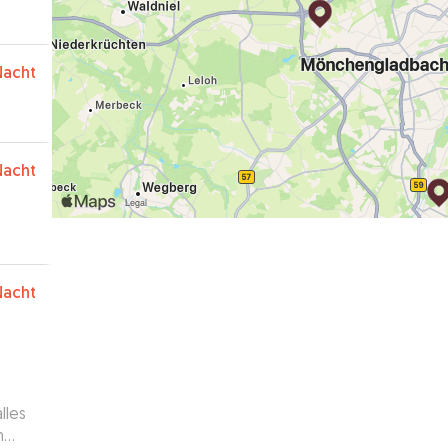
Nacht
Nacht
Nacht
lles
h