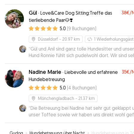
wohl.. so soll es sein!
”
Gül
38€
/
·
Love&Care Dog Sitting:Treffe das
tierliebende Paar🐶❣️
5.0
(
9
Buchungen
)
Düsseldorf
- 20.97 km
1
Wiederholungsgäst
“
Gül und Anil sind ganz tolle Hundesitter und unser
Hund Ronnie fühlt sich pudelwohl dort. Wir sind sehr
zufrieden und unser Ronnie hat immer einen
entspannten Tag, wenn er dort zu Besuch ist. Auc
Nadine Marie
35€
/
·
Liebevolle und erfahrene
Urlaubsbetreuung letztes Jahr hat prima geklappt.
Hundebetreuung
Lieben Dank für die liebe- und vertrauensvolle
5.0
(
4
Buchungen
)
Betreuung.
”
Mönchengladbach
- 21.37 km
“
Die Betreuung bei Nadine hat sehr gut geklappt 
unser Toffee sowie wir haben uns direkt wohl gefü
Nadine war super sympathisch und Toffee hatte 
schönen Tag erlebt. Sehr gerne wieder!
”
Gudog
»
Hundebetreuung über Nacht
»
Hundebetreuung in Tönisvor