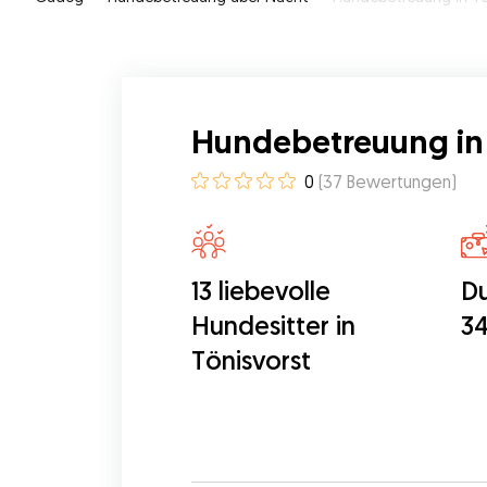
Hundebetreuung in 
0
(
37
Bewertungen
)
13 liebevolle
Du
Hundesitter in
34
Tönisvorst