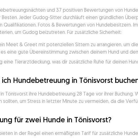
ndebetreuungsnächten und 37 positiven Bewertungen von Hundebe
Besten. Jeder Gudog-Sitter durchläuft einen gründlichen Überpr
en Qualifikationen, Fotos & Bewertungen von Hundebesitzern. Im l
iterien, um Gudog beizutreten. Für zusätzliche Sicherheit:
ein Meet & Greet mit potenziellen Sittern zu arrangieren, um d
ss es eine gute Übereinstimmung zwischen deinem Hund und dem 
 eine Tierarztdeckung, was dir zusätzliche Ruhe für deinen Hund
e ich Hundebetreuung in Tönisvorst buche
in Tönisvorst ihre Hundebetreuung 28 Tage vor ihrer Buchung. W
 sollten, um Stress in letzter Minute zu vermeiden, da die Verfü
ng für zwei Hunde in Tönisvorst?
 bieten in der Regel einen ermäßigten Tarif für zusätzliche Hu