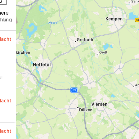
here
hlung
Nacht
ei
Nacht
Nacht