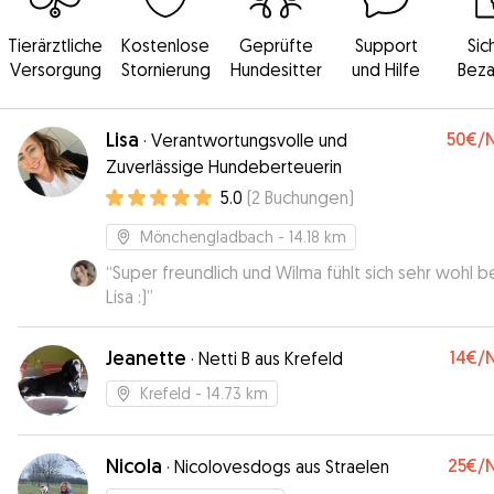
Tierärztliche
Kostenlose
Geprüfte
Support
Sic
Versorgung
Stornierung
Hundesitter
und Hilfe
Beza
Lisa
50€
/
·
Verantwortungsvolle und
Zuverlässige Hundeberteuerin
5.0
(
2
Buchungen
)
Mönchengladbach
- 14.18 km
“
Super freundlich und Wilma fühlt sich sehr wohl b
Lisa :)
”
Jeanette
14€
/
·
Netti B aus Krefeld
Krefeld
- 14.73 km
Nicola
25€
/
·
Nicolovesdogs aus Straelen