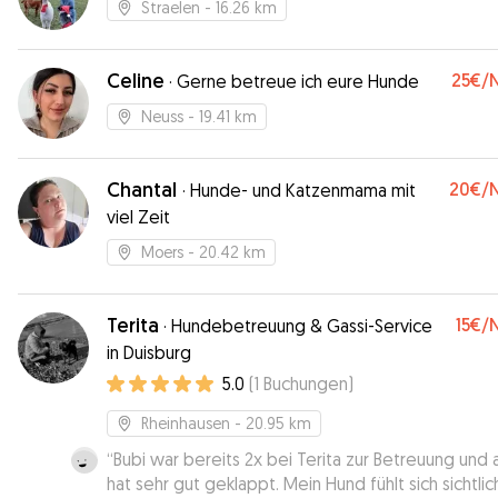
Straelen
- 16.26 km
Celine
25€
/
·
Gerne betreue ich eure Hunde
Neuss
- 19.41 km
Chantal
20€
/
·
Hunde- und Katzenmama mit
viel Zeit
Moers
- 20.42 km
Terita
15€
/
·
Hundebetreuung & Gassi-Service
in Duisburg
5.0
(
1
Buchungen
)
Rheinhausen
- 20.95 km
“
Bubi war bereits 2x bei Terita zur Betreuung und a
hat sehr gut geklappt. Mein Hund fühlt sich sichtlic