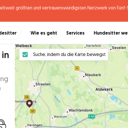
tweit größten und vertrauenswürdigsten Netzwerk von Fünf-St
desitter
Wie es geht
Services
Hundesitter w
 in
Suche, indem du die Karte bewegst
ung
n