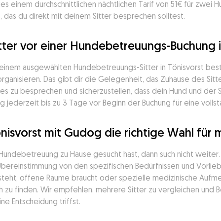
s einem durchschnittlichen nächtlichen Tarif von 51€ für zwei H
, das du direkt mit deinem Sitter besprechen solltest.
ter vor einer Hundebetreuungs-Buchung in
deinem ausgewählten Hundebetreuungs-Sitter in Tönisvorst bestät
ganisieren. Das gibt dir die Gelegenheit, das Zuhause des Sitter
s zu besprechen und sicherzustellen, dass dein Hund und der 
 jederzeit bis zu 3 Tage vor Beginn der Buchung für eine vollst
nisvorst mit Gudog die richtige Wahl für
 Hundebetreuung zu Hause gesucht hast, dann such nicht weiter
e Übereinstimmung von den spezifischen Bedürfnissen und Vorlieb
teht, offene Räume braucht oder spezielle medizinische Aufmerk
h zu finden. Wir empfehlen, mehrere Sitter zu vergleichen und
e Entscheidung triffst.