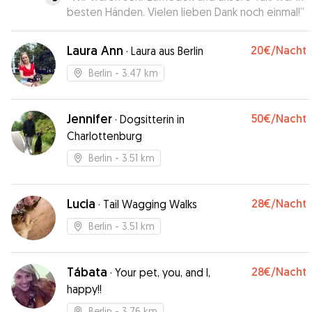
besten Händen. Vielen lieben Dank noch einmal!
”
Laura Ann
20€
/Nacht
·
Laura aus Berlin
Berlin
- 3.47 km
Jennifer
50€
/Nacht
·
Dogsitterin in
Charlottenburg
Berlin
- 3.51 km
Lucia
28€
/Nacht
·
Tail Wagging Walks
Berlin
- 3.51 km
Tábata
28€
/Nacht
·
Your pet, you, and I,
happy!!
Berlin
- 3.76 km