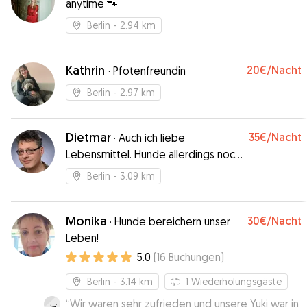
anytime 🐾
Berlin
- 2.94 km
Kathrin
20€
/Nacht
·
Pfotenfreundin
Berlin
- 2.97 km
Dietmar
35€
/Nacht
·
Auch ich liebe
Lebensmittel. Hunde allerdings noch
mehr.
Berlin
- 3.09 km
Monika
30€
/Nacht
·
Hunde bereichern unser
Leben!
5.0
(
16
Buchungen
)
Berlin
- 3.14 km
1
Wiederholungsgäste
“
Wir waren sehr zufrieden und unsere Yuki war in