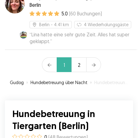
Berlin
5.0
(
60
Buchungen
)
Berlin
- 4.41 km
4
Wiederholungsgäste
“
Lina hatte eine sehr gute Zeit. Alles hat super
geklappt.
”
1
2
Gudog
»
Hundebetreuung über Nacht
»
Hundebetreuung in Tiergarten (Berlin)
Hundebetreuung in
Tiergarten (Berlin)
0
(
48
Bewertungen
)