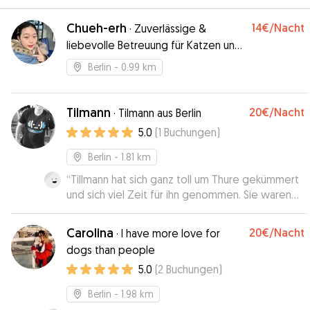
Chueh-erh
14€
/Nacht
·
Zuverlässige &
liebevolle Betreuung für Katzen und
kleine Hunde
Berlin
- 0.99 km
Tilmann
20€
/Nacht
·
Tilmann aus Berlin
5.0
(
1
Buchungen
)
Berlin
- 1.81 km
“
Tillmann hat sich ganz toll um Thure gekümmert
und sich viel Zeit für ihn genommen. Sie waren
sogar auf einem Hundeplatz zum Toben. Es ist
beruhigend, wenn man weiß, dass der eigene
Carolina
20€
/Nacht
·
I have more love for
Hund gut aufgehoben ist.
”
dogs than people
5.0
(
2
Buchungen
)
Berlin
- 1.98 km