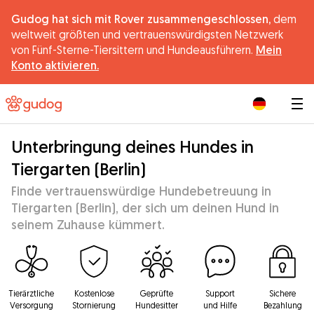
Gudog hat sich mit Rover zusammengeschlossen,
dem
weltweit größten und vertrauenswürdigsten Netzwerk
von Fünf-Sterne-Tiersittern und Hundeausführern.
Mein
Konto aktivieren.
|
Unterbringung deines Hundes in
Tiergarten (Berlin)
Finde vertrauenswürdige Hundebetreuung in
Tiergarten (Berlin), der sich um deinen Hund in
seinem Zuhause kümmert.
Tierärztliche
Kostenlose
Geprüfte
Support
Sichere
Versorgung
Stornierung
Hundesitter
und Hilfe
Bezahlung