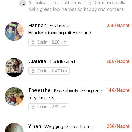
“
Carolina looked after my dog Oskar and really
did a great Job, he was so happy and content
when i picked him up again, 10/10 would
definetly book her again 😘
”
Hannah
35€
/Nacht
·
Erfahrene
Hundebetreuung mit Herz und
Verstand
Berlin
- 2.26 km
Claudia
30€
/Nacht
·
Cuddle alert
Berlin
- 2.47 km
Theertha
14€
/Nacht
·
Paw-sitively taking care
of your pets
Berlin
- 2.82 km
Yihan
25€
/Nacht
·
Wagging tails welcome