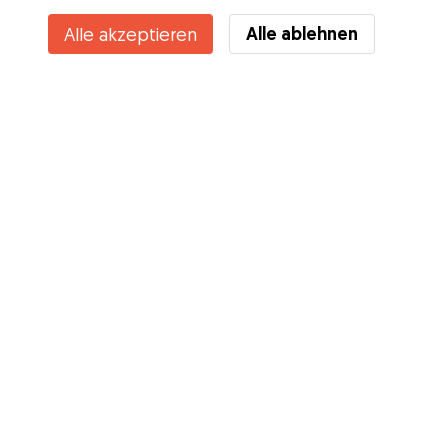
Alle ablehnen
Alle akzeptieren
Services
Wie es geht
Über Gudog
Bewertungen
Tierärztliche Abdeckung
Tipps für Hundehalter
Tipps für Hundesitter
Hundesitter werden
Blog