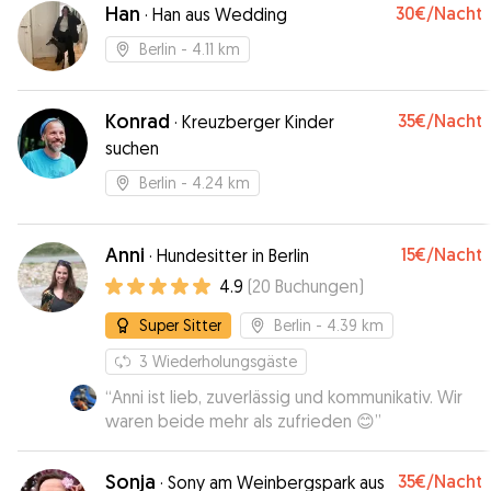
Han
30€
/Nacht
·
Han aus Wedding
Berlin
- 4.11 km
Konrad
35€
/Nacht
·
Kreuzberger Kinder
suchen
Berlin
- 4.24 km
Anni
15€
/Nacht
·
Hundesitter in Berlin
4.9
(
20
Buchungen
)
Super Sitter
Berlin
- 4.39 km
3
Wiederholungsgäste
“
Anni ist lieb, zuverlässig und kommunikativ. Wir
waren beide mehr als zufrieden 😊
”
Sonja
35€
/Nacht
·
Sony am Weinbergspark aus