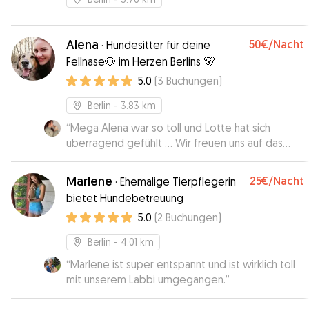
Alena
50€
/Nacht
·
Hundesitter für deine
Fellnase🐶 im Herzen Berlins 🐻
5.0
(
3
Buchungen
)
Berlin
- 3.83 km
“
Mega Alena war so toll und Lotte hat sich
überragend gefühlt … Wir freuen uns auf das
nächste mal
”
Marlene
25€
/Nacht
·
Ehemalige Tierpflegerin
bietet Hundebetreuung
5.0
(
2
Buchungen
)
Berlin
- 4.01 km
“
Marlene ist super entspannt und ist wirklich toll
mit unserem Labbi umgegangen.
”