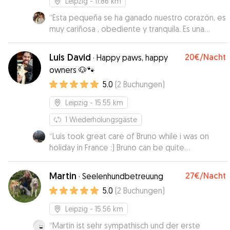
Leipzig
- 11.86 km
“
Esta pequeña se ha ganado nuestro corazón, es
muy cariñosa , obediente y tranquila. Es una
perrita muy juguetona , se lleva muy bien con los
demás perritos y le encanta que le den cariño.
Luis David
20€
/Nacht
·
Happy paws, happy
Cuidarla ha sido todo un placer y ojalá volver a
owners 🐶🐾
verla pronto , porque se ha ganado un lugar muy
5.0
(
2
Buchungen
)
grande en nuestra familia!!
”
Leipzig
- 15.55 km
1
Wiederholungsgäste
“
Luis took great care of Bruno while i was on
holiday in France :) Bruno can be quite
challenging (prey drive and not the biggest fan
of other dogs) but Luis and his partner weren’t
Martin
27€
/Nacht
·
Seelenhundbetreuung
fazed at all. I can highly recommend leaving your
5.0
(
2
Buchungen
)
dog in their loving hands :)
”
Leipzig
- 15.56 km
“
Martin ist sehr sympathisch und der erste