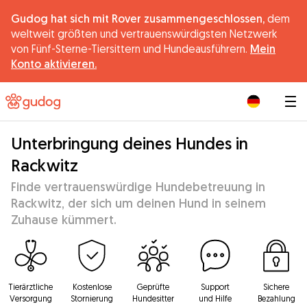
Gudog hat sich mit Rover zusammengeschlossen,
dem
weltweit größten und vertrauenswürdigsten Netzwerk
von Fünf-Sterne-Tiersittern und Hundeausführern.
Mein
Konto aktivieren.
|
Unterbringung deines Hundes in
Rackwitz
Finde vertrauenswürdige Hundebetreuung in
Rackwitz, der sich um deinen Hund in seinem
Zuhause kümmert.
Tierärztliche
Kostenlose
Geprüfte
Support
Sichere
Versorgung
Stornierung
Hundesitter
und Hilfe
Bezahlung