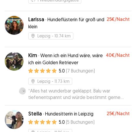
Larissa
25€
/Nacht
·
Hundeflüsterin für groß und
klein
Leipzig
- 10.74 km
Kim
40€
/Nacht
·
Wenn ich ein Hund wäre, wäre
ich ein Golden Retriever
5.0
(
7
Buchungen
)
Leipzig
- 11.73 km
“
Alles hat wunderbar geklappt. Balu war
tiefenentspannt und würde bestimmt gerne
wieder kommen!
”
Stella
25€
/Nacht
·
Hundesitterin in Leipzig
5.0
(
5
Buchungen
)