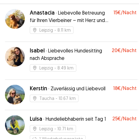
Anastacia
15€
/Nacht
·
Liebevolle Betreuung
für Ihren Vierbeiner – mit Herz und
Erfahrung!
Leipzig
- 8.11 km
Isabel
20€
/Nacht
·
Liebevolles Hundesitting
nach Absprache
Leipzig
- 8.49 km
Kerstin
18€
/Nacht
·
Zuverlässig und Liebevoll
Taucha
- 10.67 km
Luisa
25€
/Nacht
·
Hundeliebhaberin seit Tag 1
Leipzig
- 10.71 km
1
Wiederholungsgäste