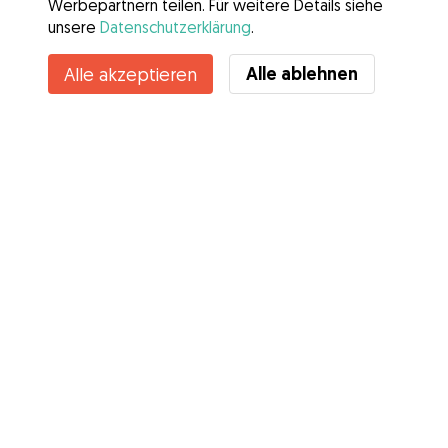
Werbepartnern teilen. Für weitere Details siehe
unsere
Datenschutzerklärung
.
Alle ablehnen
Alle akzeptieren
Services
Wie es geht
Über Gudog
Bewertungen
Tierärztliche Abdeckung
Tipps für Hundehalter
Tipps für Hundesitter
Hundesitter werden