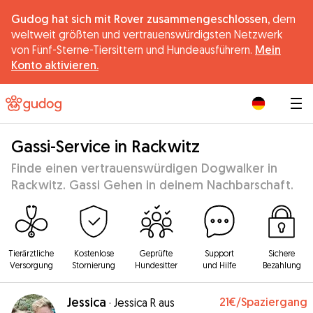
Gudog hat sich mit Rover zusammengeschlossen,
dem
weltweit größten und vertrauenswürdigsten Netzwerk
von Fünf-Sterne-Tiersittern und Hundeausführern.
Mein
Konto aktivieren.
|
Gassi-Service in Rackwitz
Finde einen vertrauenswürdigen Dogwalker in
Rackwitz. Gassi Gehen in deinem Nachbarschaft.
Tierärztliche
Kostenlose
Geprüfte
Support
Sichere
Versorgung
Stornierung
Hundesitter
und Hilfe
Bezahlung
Jessica
21€
/Spaziergang
·
Jessica R aus