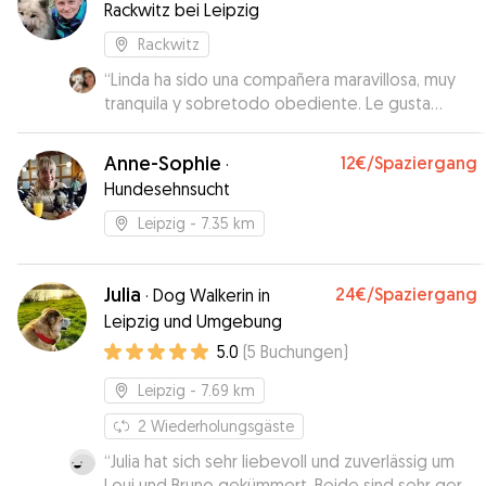
Rackwitz bei Leipzig
Rackwitz
“
Linda ha sido una compañera maravillosa, muy
tranquila y sobretodo obediente. Le gusta
muchísimo el cariño y jugar cuando le apetece.
Espero verla pronto✨💗
”
Anne-Sophie
12€
/Spaziergang
·
Hundesehnsucht
Leipzig
- 7.35 km
Julia
24€
/Spaziergang
·
Dog Walkerin in
Leipzig und Umgebung
5.0
(
5
Buchungen
)
Leipzig
- 7.69 km
2
Wiederholungsgäste
“
Julia hat sich sehr liebevoll und zuverlässig um
Loui und Bruno gekümmert. Beide sind sehr gern