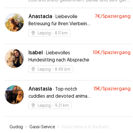
mit Julia gassi gegangen und haben sich gefreut,
wenn Julia kam.
”
Anastacia
7€
/Spaziergang
·
Liebevolle
Betreuung für Ihren Vierbeiner
– mit Herz und Erfahrung!
Leipzig
- 8.11 km
Isabel
10€
/Spaziergang
·
Liebevolles
Hundesitting nach Absprache
Leipzig
- 8.49 km
Anastasia
15€
/Spaziergang
·
Top-notch
cuddles and devoted animal
lover!
Leipzig
- 9.21 km
Gudog
»
Gassi-Service
»
Gassi-Service in Rackwitz