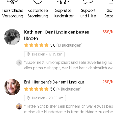
Tierärztliche
Kostenlose
Geprüfte
Support
Sic
Versorgung
Stornierung
Hundesitter
und Hilfe
Beza
Kathleen
35€
/
·
Dein Hund in den besten
Händen
5.0
(
10
Buchungen
)
Dresden
- 17.35 km
“
Super nett, unkompliziert und sehr zuverlässig. Es
alles prima geklappt, der Hund hat sich sichtlich w
gefühlt und ich wurde immer auf dem Laufenden
gehalten. Ich bin sehr froh, Kathleen gefunden zu
Eni
25€
/
·
Hier geht's Deinem Hundi gut
haben. 😊
”
5.0
(
4
Buchungen
)
Dresden
- 20.88 km
“
Hätte nicht bisher sein können! Ich war etwas be
meine alte Hundedame in fremde Hände zu gebe