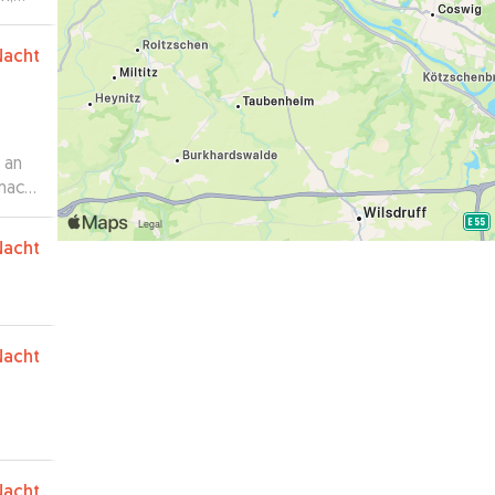
hl
Nacht
 an
macht
 war
Nacht
Nacht
Nacht