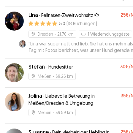
aber Eni hat mir von Anfang an ein sehr gutes Gefü
gegeben und ich habe einen glücklichen Hund
Lina
25€
/
·
Fellnasen-Zweitwohnsitz 🐶
wiederbekommen. :)
”
5.0
(
18
Buchungen
)
Dresden
- 21.70 km
1
Wiederholungsgäste
“
Lina war super nett und lieb. Sie hat uns mehrmals
Tag mit Fotos berichtet, was unser Hund gerade 
und wie es ihm geht. Es war super! Kommunikation
auch Top. Wir sind sehr dankbar. ❤️
”
Stefan
30€
/
·
Hundesitter
Meißen
- 39.26 km
Jolina
35€
/
·
Liebevolle Betreuung in
Meißen/Dresden & Umgebung
Meißen
- 39.59 km
Susanne
25€
/
·
Dein vierbeiniger Liebling in