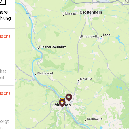
here
hlung
Nacht
 hat
ohl
Nacht
sorgt
n,