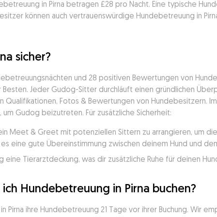
ebetreuung in Pirna betragen £28 pro Nacht. Eine typische Hunde
sitzer können auch vertrauenswürdige Hundebetreuung in Pirna 
na sicher?
ndebetreuungsnächten und 28 positiven Bewertungen von Hundebe
Besten. Jeder Gudog-Sitter durchläuft einen gründlichen Überpr
en Qualifikationen, Fotos & Bewertungen von Hundebesitzern. Im l
en, um Gudog beizutreten. Für zusätzliche Sicherheit:
ein Meet & Greet mit potenziellen Sittern zu arrangieren, um d
ss es eine gute Übereinstimmung zwischen deinem Hund und dem 
 eine Tierarztdeckung, was dir zusätzliche Ruhe für deinen Hund
e ich Hundebetreuung in Pirna buchen?
n Pirna ihre Hundebetreuung 21 Tage vor ihrer Buchung. Wir empf