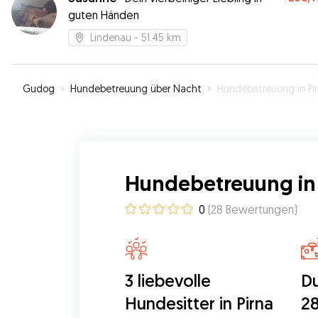
guten Händen
Lindenau
- 51.45 km
Gudog
»
Hundebetreuung über Nacht
»
Hundebetreuung in Pi
Hundebetreuung in 
0
(
28
Bewertungen
)
3 liebevolle
Du
Hundesitter in Pirna
28