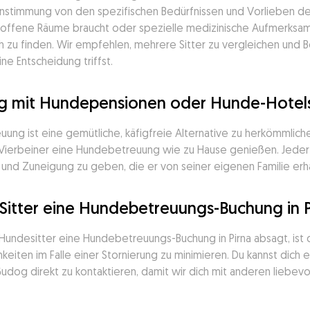
reinstimmung von den spezifischen Bedürfnissen und Vorlieben de
 offene Räume braucht oder spezielle medizinische Aufmerksamke
h zu finden. Wir empfehlen, mehrere Sitter zu vergleichen und
e Entscheidung triffst.
og mit Hundepensionen oder Hunde-Hotels 
ng ist eine gemütliche, käfigfreie Alternative zu herkömmlich
n Vierbeiner eine Hundebetreuung wie zu Hause genießen. Jeder S
 und Zuneigung zu geben, die er von seiner eigenen Familie erh
Sitter eine Hundebetreuungs-Buchung in P
undesitter eine Hundebetreuungs-Buchung in Pirna absagt, ist 
keiten im Falle einer Stornierung zu minimieren. Du kannst dich 
dog direkt zu kontaktieren, damit wir dich mit anderen liebevo