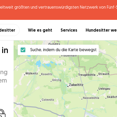
tweit größten und vertrauenswürdigsten Netzwerk von Fünf-St
desitter
Wie es geht
Services
Hundesitter w
 in
Suche, indem du die Karte bewegst
ung
nem