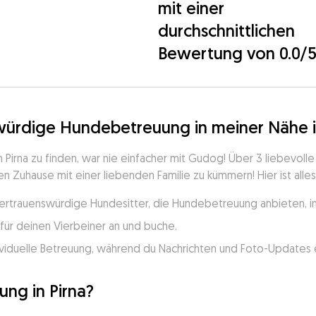
mit einer
durchschnittlichen
Bewertung von 0.0/
würdige Hundebetreuung in meiner Nähe i
irna zu finden, war nie einfacher mit Gudog! Über 3 liebevolle
 Zuhause mit einer liebenden Familie zu kümmern! Hier ist alles
vertrauenswürdige Hundesitter, die Hundebetreuung anbieten, in
für deinen Vierbeiner an und buche.
viduelle Betreuung, während du Nachrichten und Foto-Updates e
ng in Pirna?