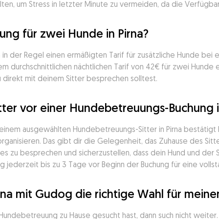
ten, um Stress in letzter Minute zu vermeiden, da die Verfügbar
ng für zwei Hunde in Pirna?
n in der Regel einen ermäßigten Tarif für zusätzliche Hunde bei
 durchschnittlichen nächtlichen Tarif von 42€ für zwei Hunde e
u direkt mit deinem Sitter besprechen solltest.
ter vor einer Hundebetreuungs-Buchung in
einem ausgewählten Hundebetreuungs-Sitter in Pirna bestätigt h
ganisieren. Das gibt dir die Gelegenheit, das Zuhause des Sitter
s zu besprechen und sicherzustellen, dass dein Hund und der 
 jederzeit bis zu 3 Tage vor Beginn der Buchung für eine vollst
rna mit Gudog die richtige Wahl für mein
 Hundebetreuung zu Hause gesucht hast, dann such nicht weiter