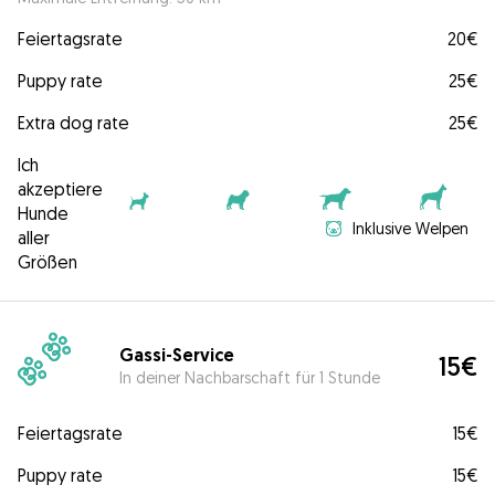
Feiertagsrate
20€
Puppy rate
25€
Extra dog rate
25€
Ich
akzeptiere
Hunde
Inklusive Welpen
aller
Größen
Gassi-Service
15€
In deiner Nachbarschaft für 1 Stunde
Feiertagsrate
15€
Puppy rate
15€