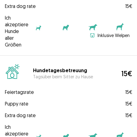
Extra dog rate
15€
Ich
akzeptiere
Hunde
Inklusive Welpen
aller
Größen
Hundetagesbetreuung
15€
Tagsüber beim Sitter zu Hause
Feiertagsrate
15€
Puppy rate
15€
Extra dog rate
15€
Ich
akzeptiere