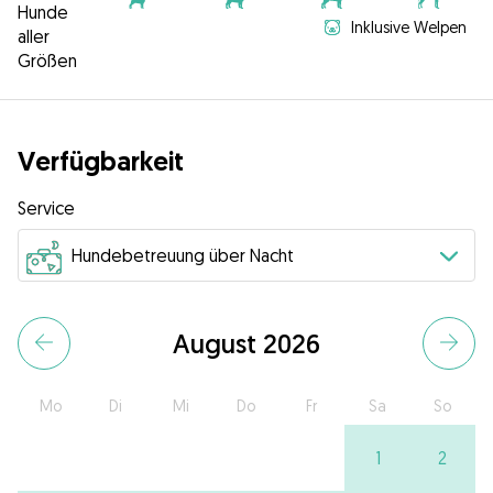
Hunde
Inklusive Welpen
aller
Größen
Verfügbarkeit
Service
August 2026
Mo
Di
Mi
Do
Fr
Sa
So
1
2