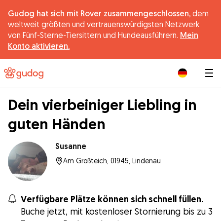
Gudog hat sich mit Rover zusammengeschlossen,
dem
weltweit größten und vertrauenswürdigsten Netzwerk
von Fünf-Sterne-Tiersittern und Hundeausführern.
Mein
Konto aktivieren.
|
Dein vierbeiniger Liebling in
guten Händen
Susanne
Am Großteich, 01945, Lindenau
Verfügbare Plätze können sich schnell füllen.
Buche jetzt, mit kostenloser Stornierung bis zu 3