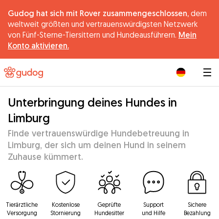
Gudog hat sich mit Rover zusammengeschlossen,
dem
weltweit größten und vertrauenswürdigsten Netzwerk
von Fünf-Sterne-Tiersittern und Hundeausführern.
Mein
Konto aktivieren.
|
Unterbringung deines Hundes in
Limburg
Finde vertrauenswürdige Hundebetreuung in
Limburg, der sich um deinen Hund in seinem
Zuhause kümmert.
Tierärztliche
Kostenlose
Geprüfte
Support
Sichere
Versorgung
Stornierung
Hundesitter
und Hilfe
Bezahlung