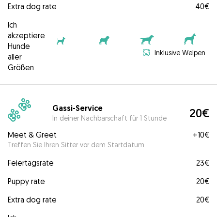
Extra dog rate
40€
Ich
akzeptiere
Hunde
Inklusive Welpen
aller
Größen
Gassi-Service
20€
In deiner Nachbarschaft für 1 Stunde
Meet & Greet
+
10€
Treffen Sie Ihren Sitter vor dem Startdatum.
Feiertagsrate
23€
Puppy rate
20€
Extra dog rate
20€