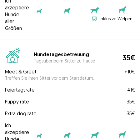
Ich
akzeptiere
Hunde
Inklusive Welpen
aller
Größen
Hundetagesbetreuung
35€
Tagsüber beim Sitter zu Hause
Meet & Greet
+
10€
Treffen Sie Ihren Sitter vor dem Startdatum.
Feiertagsrate
41€
Puppy rate
35€
Extra dog rate
35€
Ich
akzeptiere
Hunde