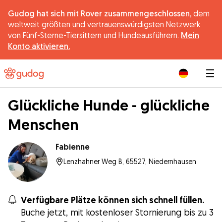
Gudog hat sich mit Rover zusammengeschlossen,
dem
weltweit größten und vertrauenswürdigsten Netzwerk
von Fünf-Sterne-Tiersittern und Hundeausführern.
Mein
Konto aktivieren.
|
Glückliche Hunde - glückliche
Menschen
Fabienne
Lenzhahner Weg B, 65527, Niedernhausen
Verfügbare Plätze können sich schnell füllen.
Buche jetzt, mit kostenloser Stornierung bis zu 3