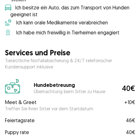
Ich besitze ein Auto, das zum Transport von Hunden
geeignet ist
Ich kann orale Medikamente verabreichen
Ich habe mich freiwillig in Tierheimen engagiert
Services und Preise
Tierärztliche Notfallabsicherung & 24/7 telefonischer
Kundensupport inklusive
Hundebetreuung
40€
Übernachtung beim Sitter zu Hause
Meet & Greet
+
10€
Treffen Sie Ihren Sitter vor dem Startdatum.
Feiertagsrate
46€
Puppy rate
40€