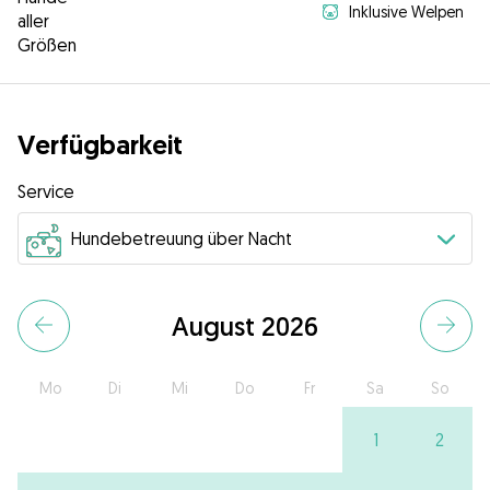
Inklusive Welpen
aller
Größen
Verfügbarkeit
Service
August 2026
Mo
Di
Mi
Do
Fr
Sa
So
1
2