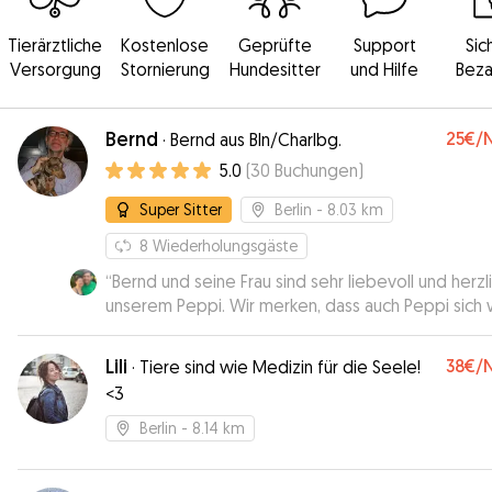
Tierärztliche
Kostenlose
Geprüfte
Support
Sic
Versorgung
Stornierung
Hundesitter
und Hilfe
Beza
Bernd
25€
/
·
Bernd aus Bln/Charlbg.
5.0
(
30
Buchungen
)
Super Sitter
Berlin
- 8.03 km
8
Wiederholungsgäste
“
Bernd und seine Frau sind sehr liebevoll und herzl
unserem Peppi. Wir merken, dass auch Peppi sich 
fühlt. Sie sind aktiv und beschäftigen sich mit ihm,
sodass bei Peppi keine Langeweile aufkommt. Di
Lili
38€
/
·
Tiere sind wie Medizin für die Seele!
Beiden waren stets verlässlich und sind auf unsere
<3
Wünsche eingegangen. Wir sind sehr zufrieden u
werden unseren Peppi immer wieder Bernd und s
Berlin
- 8.14 km
ebenfalls sehr angenehmen Frau anvertrauen.
”