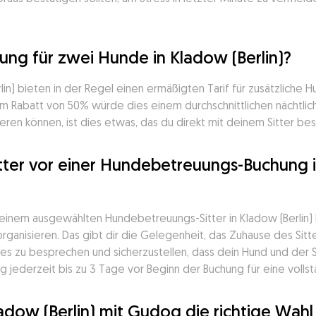
ng für zwei Hunde in Kladow (Berlin)?
in) bieten in der Regel einen ermäßigten Tarif für zusätzliche H
 Rabatt von 50% würde dies einem durchschnittlichen nächtlich
ieren können, ist dies etwas, das du direkt mit deinem Sitter bes
ter vor einer Hundebetreuungs-Buchung in
einem ausgewählten Hundebetreuungs-Sitter in Kladow (Berlin) b
ganisieren. Das gibt dir die Gelegenheit, das Zuhause des Sitter
s zu besprechen und sicherzustellen, dass dein Hund und der 
 jederzeit bis zu 3 Tage vor Beginn der Buchung für eine vollst
adow (Berlin) mit Gudog die richtige Wah