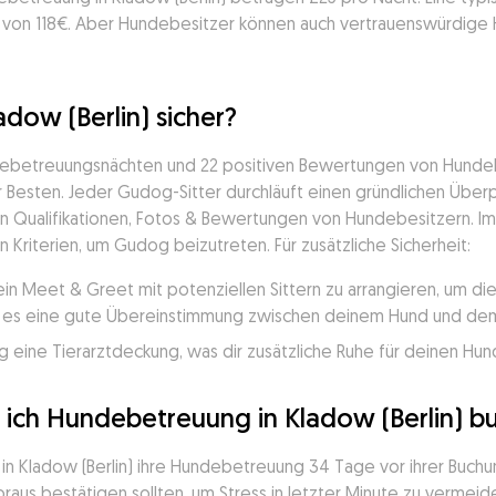
is von 118€. Aber Hundebesitzer können auch vertrauenswürdige H
dow (Berlin) sicher?
ndebetreuungsnächten und 22 positiven Bewertungen von Hundebe
Besten. Jeder Gudog-Sitter durchläuft einen gründlichen Überpr
en Qualifikationen, Fotos & Bewertungen von Hundebesitzern. Im l
en Kriterien, um Gudog beizutreten. Für zusätzliche Sicherheit:
ein Meet & Greet mit potenziellen Sittern zu arrangieren, um d
ss es eine gute Übereinstimmung zwischen deinem Hund und dem 
 eine Tierarztdeckung, was dir zusätzliche Ruhe für deinen Hund
e ich Hundebetreuung in Kladow (Berlin) b
n Kladow (Berlin) ihre Hundebetreuung 34 Tage vor ihrer Buchun
aus bestätigen sollten, um Stress in letzter Minute zu vermeiden