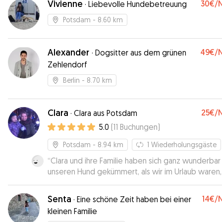
Vivienne
30€
/
·
Liebevolle Hundebetreuung
Potsdam
- 8.60 km
Alexander
49€
/
·
Dogsitter aus dem grünen
Zehlendorf
Berlin
- 8.70 km
Clara
25€
/
·
Clara aus Potsdam
5.0
(
11
Buchungen
)
Potsdam
- 8.94 km
1
Wiederholungsgäste
“
Clara und ihre Familie haben sich ganz wunderba
unseren Hund gekümmert, als wir im Urlaub waren,
auf Wünsche und Gewohnheiten eingegangen un
haben uns mit Fotos und Videos auf dem Laufend
Senta
14€
/
·
Eine schöne Zeit haben bei einer
gehalten. Lupo hat sich ganz offensichtlich wohl
kleinen Familie
gefühlt und kam entspannt zu uns zurück. Vielen l