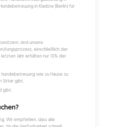
undebetreuung in Kladow (Berlin) für 
sitzern, sind unsere 
üfungsprozess, einschließlich der 
etzten Jahr erfüllten nur 13% der 
ie hundebetreuung wie zu Hause zu 
Sitter gibt.
 gibt.
uchen?
g. Wir empfehlen, dass alle 
, da die Verfügbarkeit schnell 