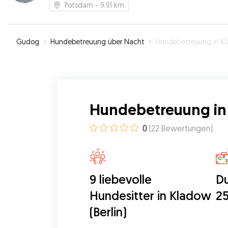
Dank! Gerne wieder!
”
Potsdam
- 9.91 km
Gudog
»
Hundebetreuung über Nacht
»
Hundebetreuung in Kladow (Berli
Hundebetreuung in 
0
(
22
Bewertungen
)
9 liebevolle
Du
Hundesitter in Kladow
25
(Berlin)