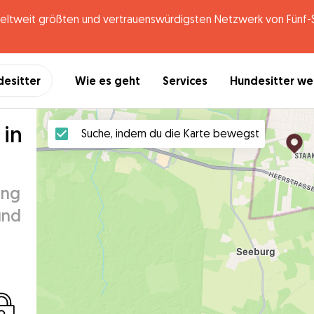
tweit größten und vertrauenswürdigsten Netzwerk von Fünf-St
desitter
Wie es geht
Services
Hundesitter w
 in
Suche, indem du die Karte bewegst
ung
und