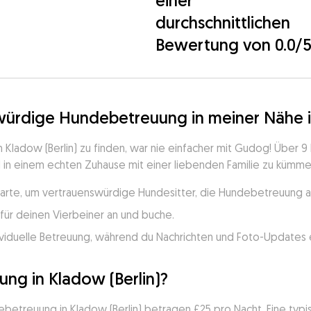
einer
durchschnittlichen
Bewertung von 0.0/
würdige Hundebetreuung in meiner Nähe in
ladow (Berlin) zu finden, war nie einfacher mit Gudog! Über 9 
in einem echten Zuhause mit einer liebenden Familie zu kümmern!
Karte, um vertrauenswürdige Hundesitter, die Hundebetreuung an
für deinen Vierbeiner an und buche.
viduelle Betreuung, während du Nachrichten und Foto-Updates e
ng in Kladow (Berlin)?
debetreuung in Kladow (Berlin) betragen £25 pro Nacht. Eine ty