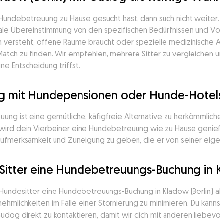
 Hundebetreuung zu Hause gesucht hast, dann such nicht weiter
ideale Übereinstimmung von den spezifischen Bedürfnissen und Vo
 versteht, offene Räume braucht oder spezielle medizinische Au
Match zu finden. Wir empfehlen, mehrere Sitter zu vergleichen
e Entscheidung triffst.
g mit Hundepensionen oder Hunde-Hotels 
ng ist eine gemütliche, käfigfreie Alternative zu herkömmlich
, wird dein Vierbeiner eine Hundebetreuung wie zu Hause genießen
Aufmerksamkeit und Zuneigung zu geben, die er von seiner eige
Sitter eine Hundebetreuungs-Buchung in K
undesitter eine Hundebetreuungs-Buchung in Kladow (Berlin) ab
nehmlichkeiten im Falle einer Stornierung zu minimieren. Du kanns
dog direkt zu kontaktieren, damit wir dich mit anderen liebevo