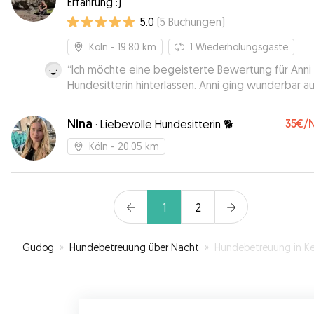
Erfahrung :)
5.0
(
5
Buchungen
)
Köln
- 19.80 km
1
Wiederholungsgäste
“
Ich möchte eine begeisterte Bewertung für Anni 
Hundesitterin hinterlassen. Anni ging wunderbar au
Bedürfnisse meiner Hündin Nala ein und sorgte daf
dass sie eine tolle Zeit hatte. Von Anfang an fühlte
Nina
35€
/
·
Liebevolle Hundesitterin 🐕
mich bei ihr sehr wohl und hatte das Vertrauen, m
Hund in guten Händen zu wissen. Nala wurde liebevoll
Köln
- 20.05 km
umsorgt und es war deutlich zu sehen, wie sehr A
sich um ihr Wohl kümmerte. Ihre Professionalität un
Einfühlungsvermögen sind beeindruckend. Nala k
1
2
glücklich und entspannt zurück, was für mich das
Wichtigste ist. Ich werde Anni auf jeden Fall wieder als
Hundesitterin buchen und kann sie jedem wärmst
Gudog
»
Hundebetreuung über Nacht
»
Hundebetreuung in Kerpe
empfehlen. Es ist beruhigend zu wissen, dass es s
eine hervorragende Hundesitterin gibt. Vielen Dan
Anni, für die wunderbare Betreuung!
”