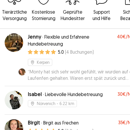
Tierärztliche
Kostenlose
Geprüfte
Support
Sic
Versorgung
Stornierung
Hundesitter
und Hilfe
Beza
Jenny
40€
/
·
Flexible und Erfahrene
Hundebetreuung
5.0
(
4
Buchungen
)
Kerpen
“
Monty hat sich sehr wohl gefühlt, wir wurden au
Laufenfen gehalten. Waren erst spät zurück und
konnten Monty nachts noch abholen, danke für di
tolle Betreuung. 😊
”
Isabel
30€
/
·
Liebevolle Hundebetreuung
Nörvenich
- 6.22 km
Birgit
35€
/
·
Birgit aus Frechen