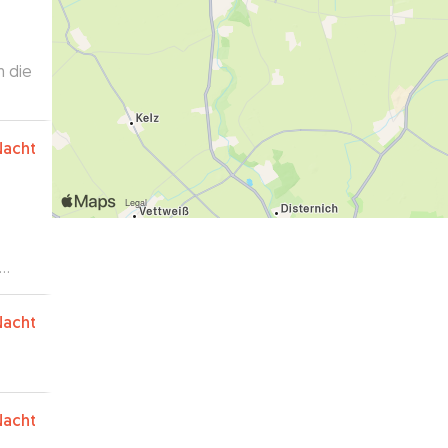
m die
hen.
”
Nacht
Nacht
Nacht