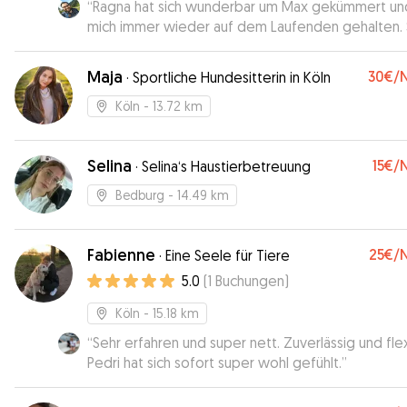
“
Ragna hat sich wunderbar um Max gekümmert un
mich immer wieder auf dem Laufenden gehalten. 
ist sehr engagiert und hat wirklich gute Kenntnisse
Sachen „schwierige, sture Hunde“.
”
Maja
30€
/
·
Sportliche Hundesitterin in Köln
Köln
- 13.72 km
Selina
15€
/
·
Selina‘s Haustierbetreuung
Bedburg
- 14.49 km
Fabienne
25€
/
·
Eine Seele für Tiere
5.0
(
1
Buchungen
)
Köln
- 15.18 km
“
Sehr erfahren und super nett. Zuverlässig und flex
Pedri hat sich sofort super wohl gefühlt.
”