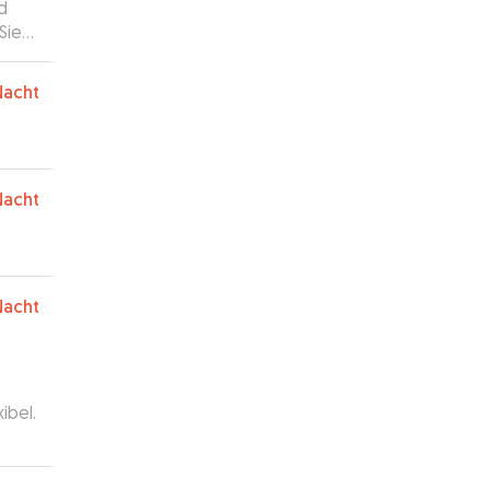
d
Sie
 in
Nacht
Nacht
Nacht
ibel.