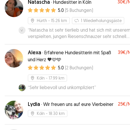
Natascha
30€
/
·
Hundesitter in Köln
5.0
(
5
Buchungen
)
Hürth
- 15.26 km
1
Wiederholungsgäste
“
Natascha ist sehr tierlieb und hat sich mit unsere
verspielten, jungen Riesenschnauzer sehr schnell
zurechtgefunden. Nach einem Kennenlernen auf 
Wiese waren beide auch gleich auf einer Wellenl
Alexa
39€
/
·
Erfahrene Hundesitterin mit Spaß
Toll ist auch Nataschas Flexibilität, da wir unseren 
und Herz 🧡🩷🩵
erst relativ spät wieder abholen konnten. Sehr
5.0
(
2
Buchungen
)
empfehlenswert!
”
Köln
- 17.99 km
“
Sehr liebevoll und unkompliziert
”
Lydia
25€
/
·
Wir freuen uns auf eure Vierbeiner
Köln
- 18.30 km