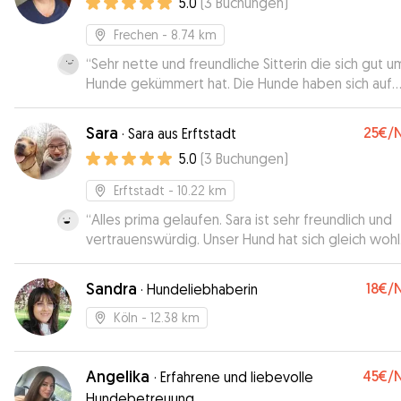
5.0
(
3
Buchungen
)
Frechen
- 8.74 km
“
Sehr nette und freundliche Sitterin die sich gut u
Hunde gekümmert hat. Die Hunde haben sich auf
Anhieb wohlgefühlt. Würde ich immer wieder Buc
Sara
25€
/
·
Sara aus Erftstadt
5.0
(
3
Buchungen
)
Erftstadt
- 10.22 km
“
Alles prima gelaufen. Sara ist sehr freundlich und
vertrauenswürdig. Unser Hund hat sich gleich wohl
gefühlt, wie uns auch mit einem Bild zwischendrin
gezeigt wurde. So kann man beruhigt den Tag
Sandra
18€
/
·
Hundeliebhaberin
genießen. 🐶☺️
”
Köln
- 12.38 km
Angelika
45€
/
·
Erfahrene und liebevolle
Hundebetreuung