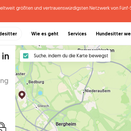
tweit größten und vertrauenswürdigsten Netzwerk von Fünf-St
desitter
Wie es geht
Services
Hundesitter w
 in
Suche, indem du die Karte bewegst
ung