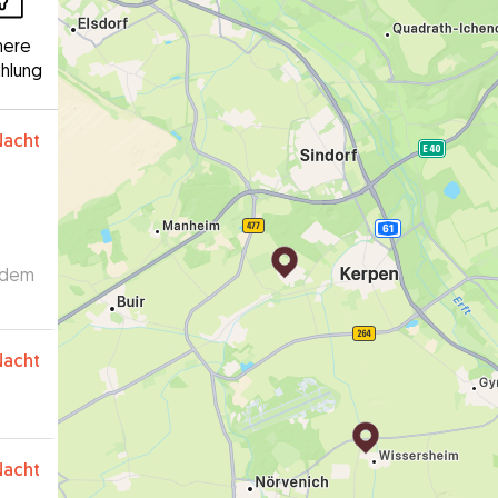
here
hlung
Nacht
f dem
e
Nacht
Nacht