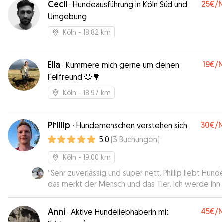
Cecil
25€
/
·
Hundeausführung in Köln Süd und
Umgebung
Köln
- 18.82 km
Ella
19€
/
·
Kümmere mich gerne um deinen
Fellfreund 🐶🌳
Köln
- 18.97 km
Phillip
30€
/
·
Hundemenschen verstehen sich
5.0
(
3
Buchungen
)
Köln
- 19.00 km
“
Sehr zuverlässig und super nett. Phillip liebt Hund
das merkt der Mensch und das Tier. Ich werde ihn
gerne wieder buchen.
”
Anni
45€
/
·
Aktive Hundeliebhaberin mit