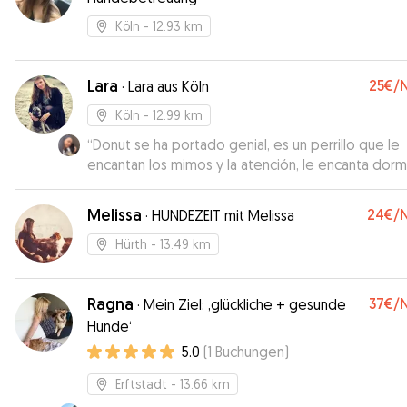
Köln
- 12.93 km
Lara
25€
/
·
Lara aus Köln
Köln
- 12.99 km
“
Donut se ha portado genial, es un perrillo que le
encantan los mimos y la atención, le encanta dormi
dar paseos largos. Lo he dejado solo en casa un p
de horas (con el permiso de su tutora), y ha dorm
Melissa
24€
/
·
HUNDEZEIT mit Melissa
todo el rato, no muerde nada, no daña nada, es 
tranquilo. Para ser un perrillo tan joven, es bastant
Hürth
- 13.49 km
tranquilo en casa. Su mami ha sido muy linda, siem
pendiente de Donut, es bastante atenta. Volvería
Ragna
37€
/
cuidar de él, sin duda alguna, es un 10/10🥰
·
Mein Ziel: ‚glückliche + gesunde
”
Hunde‘
5.0
(
1
Buchungen
)
Erftstadt
- 13.66 km