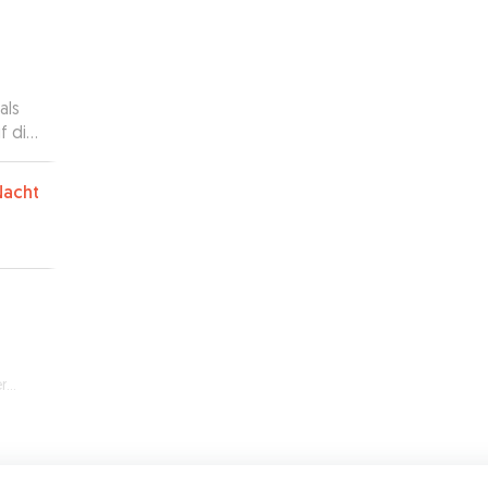
als
f die
ür,
 ich
Nacht
einen
nni
d ihr
am
ens
n
o
k,