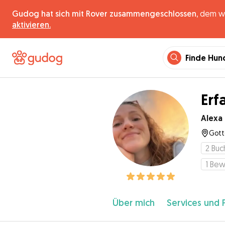
Gudog hat sich mit Rover zusammengeschlossen,
dem wel
aktivieren.
Finde Hun
Erf
Alexa
Gott
2
Buc
1
Bew
Über mich
Services und 