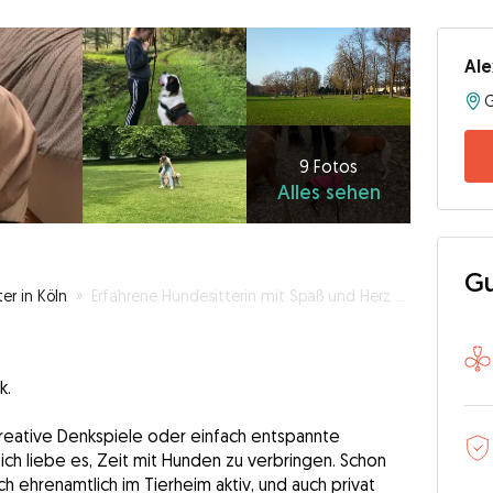
Al
G
9
Fotos
Alles
9 Fotos
Alles sehen
sehen
Gu
er in Köln
»
Erfahrene Hundesitterin mit Spaß und Herz 🧡🩷🩵
k.
reative Denkspiele oder einfach entspannte
ch liebe es, Zeit mit Hunden zu verbringen. Schon
 ehrenamtlich im Tierheim aktiv, und auch privat