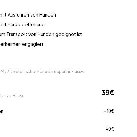
g mit Ausführen von Hunden
g mit Hundebetreuung
 zum Transport von Hunden geeignet ist
 Tierheimen engagiert
 24/7 telefonischer Kundensupport inklusive
39€
ter zu Hause
en
+
10€
40€