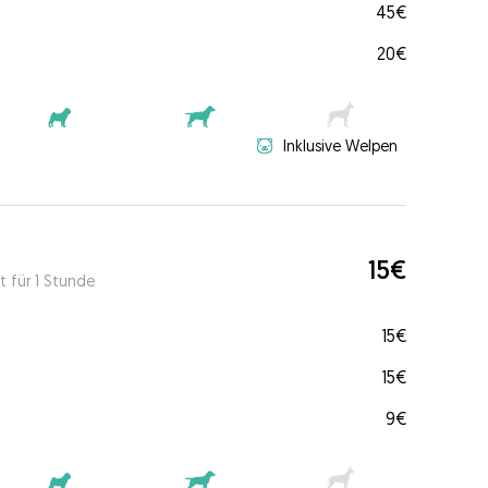
45€
20€
Inklusive Welpen
15€
t für 1 Stunde
15€
15€
9€