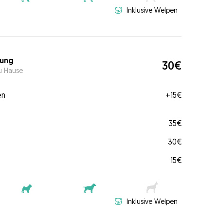
Inklusive Welpen
ung
30€
u Hause
en
+
15€
35€
30€
15€
Inklusive Welpen