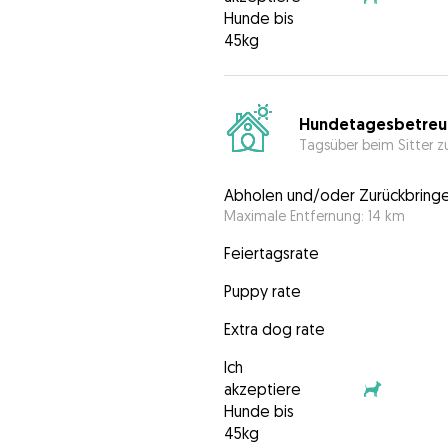
Hunde bis
45kg
Hundetagesbetreu
Tagsüber beim Sitter z
Abholen und/oder Zurückbring
Maximale Entfernung: 14 km
Feiertagsrate
Puppy rate
Extra dog rate
Ich
akzeptiere
Hunde bis
45kg