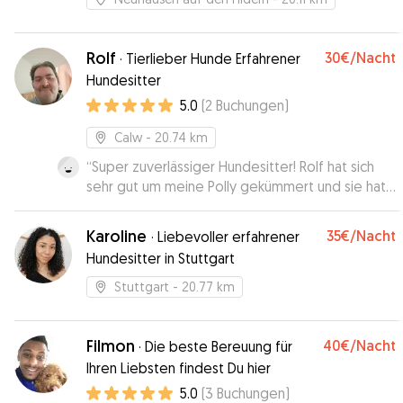
Rolf
30€
/Nacht
·
Tierlieber Hunde Erfahrener
Hundesitter
5.0
(
2
Buchungen
)
Calw
- 20.74 km
“
Super zuverlässiger Hundesitter! Rolf hat sich
sehr gut um meine Polly gekümmert und sie hat
richtig Wohlgefühlt. Jederzeit wieder!
”
Karoline
35€
/Nacht
·
Liebevoller erfahrener
Hundesitter in Stuttgart
Stuttgart
- 20.77 km
Filmon
40€
/Nacht
·
Die beste Bereuung für
Ihren Liebsten findest Du hier
5.0
(
3
Buchungen
)