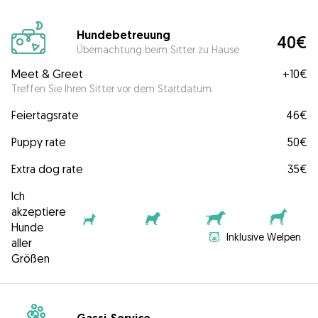
Hundebetreuung
40€
Übernachtung beim Sitter zu Hause
Meet & Greet
+
10€
Treffen Sie Ihren Sitter vor dem Startdatum.
Feiertagsrate
46€
Puppy rate
50€
Extra dog rate
35€
Ich
akzeptiere
Hunde
Inklusive Welpen
aller
Größen