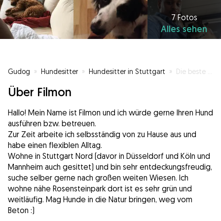
7 Fotos
Alles sehen
Gudog
»
Hundesitter
»
Hundesitter in Stuttgart
»
Die beste Bereuung für Ihren Liebsten findest Du hier
Über Filmon
Hallo! Mein Name ist Filmon und ich würde gerne Ihren Hund
ausführen bzw. betreuen.
Zur Zeit arbeite ich selbsständig von zu Hause aus und
habe einen flexiblen Alltag.
Wohne in Stuttgart Nord (davor in Düsseldorf und Köln und
Mannheim auch gesittet) und bin sehr entdeckungsfreudig,
suche selber gerne nach großen weiten Wiesen. Ich
wohne nähe Rosensteinpark dort ist es sehr grün und
weitläufig. Mag Hunde in die Natur bringen, weg vom
Beton :)