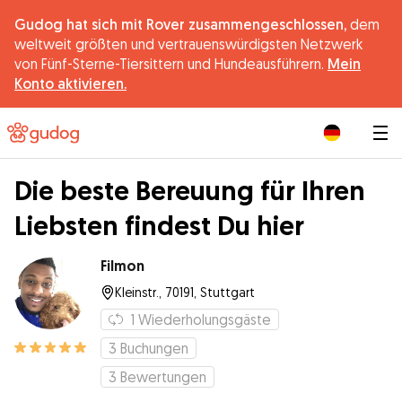
Gudog hat sich mit Rover zusammengeschlossen,
dem
weltweit größten und vertrauenswürdigsten Netzwerk
von Fünf-Sterne-Tiersittern und Hundeausführern.
Mein
Konto aktivieren.
|
Die beste Bereuung für Ihren
Liebsten findest Du hier
Filmon
Kleinstr., 70191, Stuttgart
1
Wiederholungsgäste
3
Buchungen
3
Bewertungen