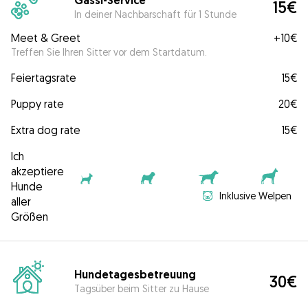
Gassi-Service
15€
In deiner Nachbarschaft für 1 Stunde
Meet & Greet
+
10€
Treffen Sie Ihren Sitter vor dem Startdatum.
Feiertagsrate
15€
Puppy rate
20€
Extra dog rate
15€
Ich
akzeptiere
Hunde
Inklusive Welpen
aller
Größen
Hundetagesbetreuung
30€
Tagsüber beim Sitter zu Hause