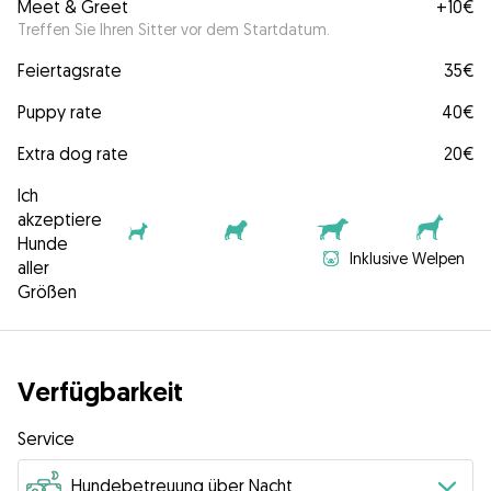
Meet & Greet
+
10€
Treffen Sie Ihren Sitter vor dem Startdatum.
Feiertagsrate
35€
Puppy rate
40€
Extra dog rate
20€
Ich
akzeptiere
Hunde
Inklusive Welpen
aller
Größen
Verfügbarkeit
Service