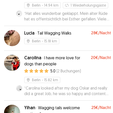
Berlin
- 14.94 km
1
Wiederholungsgäste
“
Hat alles wunderbar geklappt. Mein alter Rüde
hat es offentsichtlich bei Esther gefallen. Vielen
Dank
”
Lucia
28€
/Nacht
·
Tail Wagging Walks
Berlin
- 15.18 km
Carolina
20€
/Nacht
·
I have more love for
dogs than people
5.0
(
2
Buchungen
)
Berlin
- 15.82 km
“
Carolina looked after my dog Oskar and really
did a great Job, he was so happy and content
when i picked him up again, 10/10 would
definetly book her again 😘
”
Yihan
25€
/Nacht
·
Wagging tails welcome