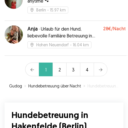
anytime 🐾
Berlin
- 15.97 km
Anja
28€
/Nacht
·
Urlaub für den Hund,
liebevolle Familiäre Betreuung in
häuslicher Umgebung am Wald
Hohen Neuendorf
- 16.04 km
1
2
3
4
Gudog
»
Hundebetreuung über Nacht
»
Hundebetreuung in Hakenfelde (Berlin)
Hundebetreuung in
Hakenfelde (Berlin)