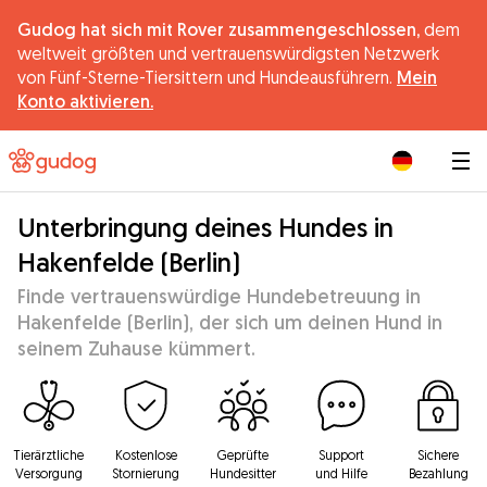
Gudog hat sich mit Rover zusammengeschlossen,
dem
weltweit größten und vertrauenswürdigsten Netzwerk
von Fünf-Sterne-Tiersittern und Hundeausführern.
Mein
Konto aktivieren.
|
Unterbringung deines Hundes in
Hakenfelde (Berlin)
Finde vertrauenswürdige Hundebetreuung in
Hakenfelde (Berlin), der sich um deinen Hund in
seinem Zuhause kümmert.
Tierärztliche
Kostenlose
Geprüfte
Support
Sichere
Versorgung
Stornierung
Hundesitter
und Hilfe
Bezahlung