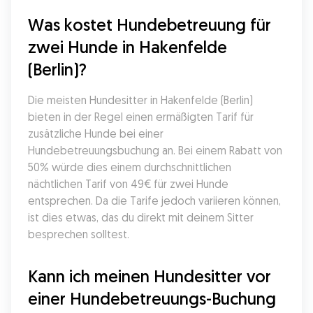
Was kostet Hundebetreuung für 
zwei Hunde in Hakenfelde 
(Berlin)?
Die meisten Hundesitter in Hakenfelde (Berlin) 
bieten in der Regel einen ermäßigten Tarif für 
zusätzliche Hunde bei einer 
Hundebetreuungsbuchung an. Bei einem Rabatt von 
50% würde dies einem durchschnittlichen 
nächtlichen Tarif von 49€ für zwei Hunde 
entsprechen. Da die Tarife jedoch variieren können, 
ist dies etwas, das du direkt mit deinem Sitter 
besprechen solltest.
Kann ich meinen Hundesitter vor 
einer Hundebetreuungs-Buchung 