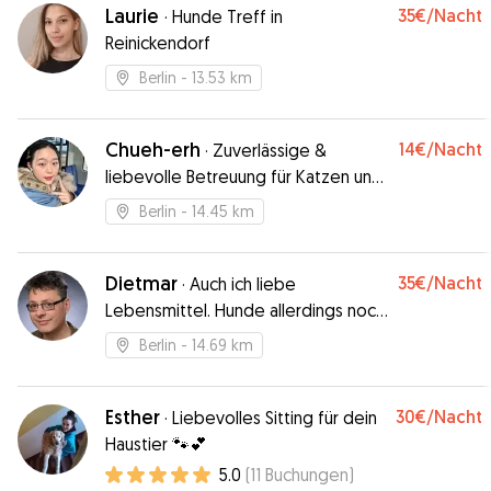
Laurie
35€
/Nacht
·
Hunde Treff in
Reinickendorf
Berlin
- 13.53 km
Chueh-erh
14€
/Nacht
·
Zuverlässige &
liebevolle Betreuung für Katzen und
kleine Hunde
Berlin
- 14.45 km
Dietmar
35€
/Nacht
·
Auch ich liebe
Lebensmittel. Hunde allerdings noch
mehr.
Berlin
- 14.69 km
Esther
30€
/Nacht
·
Liebevolles Sitting für dein
Haustier 🐾💕
5.0
(
11
Buchungen
)