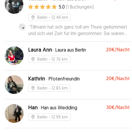
5.0
(
1
Buchungen
)
Berlin
- 12.46 km
“
Tillmann hat sich ganz toll um Thure gekümmert
und sich viel Zeit für ihn genommen. Sie waren
sogar auf einem Hundeplatz zum Toben. Es ist
beruhigend, wenn man weiß, dass der eigene
Laura Ann
20€
/Nacht
·
Laura aus Berlin
Hund gut aufgehoben ist.
”
Berlin
- 12.76 km
Kathrin
20€
/Nacht
·
Pfotenfreundin
Berlin
- 12.83 km
Han
30€
/Nacht
·
Han aus Wedding
Berlin
- 12.99 km