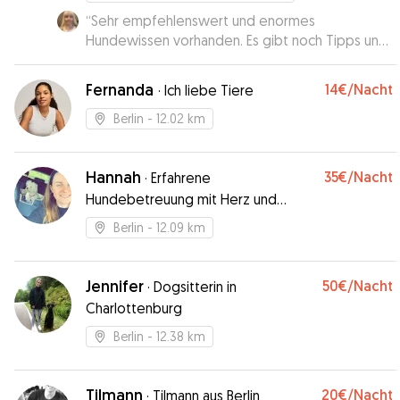
“
Sehr empfehlenswert und enormes
Hundewissen vorhanden. Es gibt noch Tipps und
Feedback bei Abholung dazu. Jederzeit werden
wir Jens bei Bedarf buchen.
”
Fernanda
14€
/Nacht
·
Ich liebe Tiere
Berlin
- 12.02 km
Hannah
35€
/Nacht
·
Erfahrene
Hundebetreuung mit Herz und
Verstand
Berlin
- 12.09 km
Jennifer
50€
/Nacht
·
Dogsitterin in
Charlottenburg
Berlin
- 12.38 km
Tilmann
20€
/Nacht
·
Tilmann aus Berlin