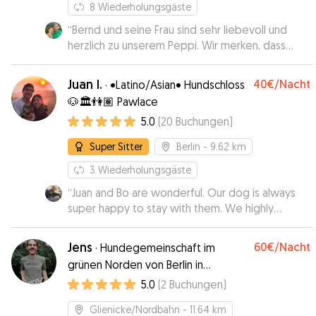
das nächste Mal. Ich kann Claudia auf jeden Fall
8
Wiederholungsgäste
als Hundesitterin empfehlen.
”
“
Bernd und seine Frau sind sehr liebevoll und
herzlich zu unserem Peppi. Wir merken, dass
auch Peppi sich wohl fühlt. Sie sind aktiv und
beschäftigen sich mit ihm, sodass bei Peppi
Juan I.
40€
/Nacht
·
•Latino/Asian• Hundschloss
keine Langeweile aufkommt. Die Beiden waren
🐶🏛👫🏽 Pawlace
stets verlässlich und sind auf unsere Wünsche
5.0
(
20
Buchungen
)
eingegangen. Wir sind sehr zufrieden und
werden unseren Peppi immer wieder Bernd und
Super Sitter
Berlin
- 9.62 km
seiner ebenfalls sehr angenehmen Frau
anvertrauen.
”
3
Wiederholungsgäste
“
Juan and Bo are wonderful. Our dog is always
super happy to stay with them. We highly
recommend them!
”
Jens
60€
/Nacht
·
Hundegemeinschaft im
grünen Norden von Berlin in
Glienicke/Nordbahn
5.0
(
2
Buchungen
)
Glienicke/Nordbahn
- 11.64 km