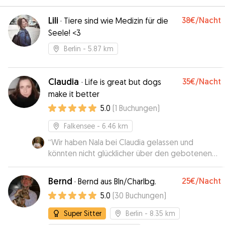
Lili
38€
/Nacht
·
Tiere sind wie Medizin für die
Seele! <3
Berlin
- 5.87 km
Claudia
35€
/Nacht
·
Life is great but dogs
make it better
5.0
(
1
Buchungen
)
Falkensee
- 6.46 km
“
Wir haben Nala bei Claudia gelassen und
könnten nicht glücklicher über den gebotenen
Service und die Aufmerksamkeit sein. Nala ist wie
unsere erste Tochter, daher war uns das sehr
Bernd
25€
/Nacht
·
Bernd aus Bln/Charlbg.
wichtig. Claudia war sowohl vor, während als
5.0
(
30
Buchungen
)
auch nach dem Besuch sehr engagiert und
verantwortungsbewusst. Nala hatte eine sehr
Super Sitter
Berlin
- 8.35 km
schöne Zeit mit ihr, und ich freue mich schon auf