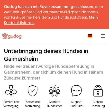
Gudog hat sich mit Rover zusammengeschlossen,
dem
weltweit größten und vertrauenswürdigsten Netzwerk
von Fünf-Sterne-Tiersittern und Hundeausführern.
Mein
Konto aktivieren.
|
Unterbringung deines Hundes in
Gaimersheim
Finde vertrauenswürdige Hundebetreuung in
Gaimersheim, der sich um deinen Hund in seinem
Zuhause kümmert.
Tierärztliche
Kostenlose
Geprüfte
Support
Sichere
Versorgung
Stornierung
Hundesitter
und Hilfe
Bezahlung