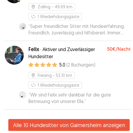
Zolling
- 49.69 km
1
Wiederholungsgäste
“
Super freundlicher Sitter mit Hundeerfahrung.
Freundlich, zuverlässig und hilfsbereit. Immer
wieder gerne!
”
Felix
50€
/Nacht
·
Aktiver und Zuverlässiger
Hundesitter
5.0
(
2
Buchungen
)
Freising
- 53.10 km
1
Wiederholungsgäste
“
Wir sind Felix sehr dankbar für die gute
Betreuung von unserer Ella.
”
Alle 10 Hundesitter von Gaimersheim anzeigen