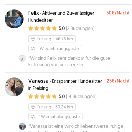
wieder gerne!
”
Felix
50€
/Nacht
·
Aktiver und Zuverlässiger
Hundesitter
5.0
(
2
Buchungen
)
Freising
- 46.76 km
1
Wiederholungsgäste
“
Wir sind Felix sehr dankbar für die gute
Betreuung von unserer Ella.
”
Vanessa
25€
/Nacht
·
Entspannter Hundesitter
in Freising
5.0
(
14
Buchungen
)
Freising
- 50.24 km
2
Wiederholungsgäste
“
Vanessa ist eine wirklich liebenswerte, ruhige