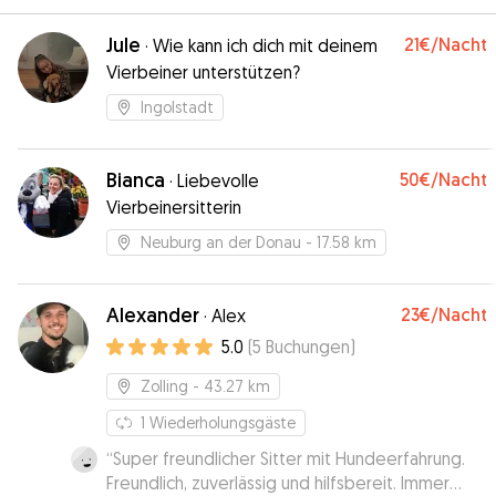
Jule
21€
/Nacht
·
Wie kann ich dich mit deinem
Vierbeiner unterstützen?
Ingolstadt
Bianca
50€
/Nacht
·
Liebevolle
Vierbeinersitterin
Neuburg an der Donau
- 17.58 km
Alexander
23€
/Nacht
·
Alex
5.0
(
5
Buchungen
)
Zolling
- 43.27 km
1
Wiederholungsgäste
“
Super freundlicher Sitter mit Hundeerfahrung.
Freundlich, zuverlässig und hilfsbereit. Immer