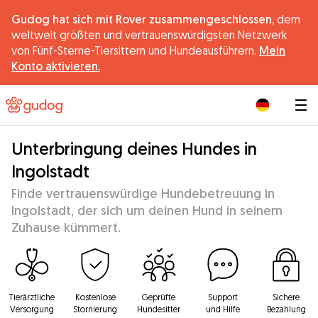
Gudog hat sich mit Rover zusammengeschlossen,
dem
weltweit größten und vertrauenswürdigsten Netzwerk
von Fünf-Sterne-Tiersittern und Hundeausführern.
Mein
Konto aktivieren.
|
Unterbringung deines Hundes in
Ingolstadt
Finde vertrauenswürdige Hundebetreuung in
Ingolstadt, der sich um deinen Hund in seinem
Zuhause kümmert.
Tierärztliche
Kostenlose
Geprüfte
Support
Sichere
Versorgung
Stornierung
Hundesitter
und Hilfe
Bezahlung